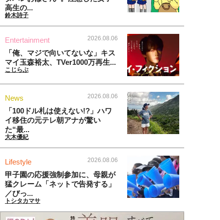
高生の...
鈴木詩子
2026.08.06
Entertainment
「俺、マジで向いてないな」キス
マイ玉森裕太、TVer1000万再生...
こじらぶ
2026.08.06
News
「100ドル札は使えない!?」ハワ
イ移住の元テレ朝アナが驚い
た“最...
大木優紀
2026.08.06
Lifestyle
甲子園の応援強制参加に、母親が
猛クレーム「ネットで告発する」
／びっ...
トシタカマサ