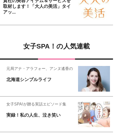
貴社の美容アイテム＆サービスを
取材します！「大人の美活」タイ
アッ...
女子SPA！の人気連載
元局アナ・アラフォー、アンヌ遙香の
北海道シンプルライフ
女子SPA!が贈る実話エピソード集
実録！私の人生、泣き笑い