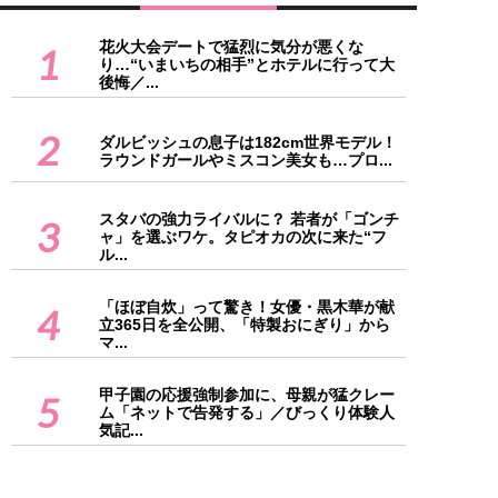
花火大会デートで猛烈に気分が悪くな
1
り…“いまいちの相手”とホテルに行って大
後悔／...
2
ダルビッシュの息子は182cm世界モデル！
ラウンドガールやミスコン美女も…プロ...
スタバの強力ライバルに？ 若者が「ゴンチ
3
ャ」を選ぶワケ。タピオカの次に来た“フ
ル...
「ほぼ自炊」って驚き！女優・黒木華が献
4
立365日を全公開、「特製おにぎり」から
マ...
甲子園の応援強制参加に、母親が猛クレー
5
ム「ネットで告発する」／びっくり体験人
気記...