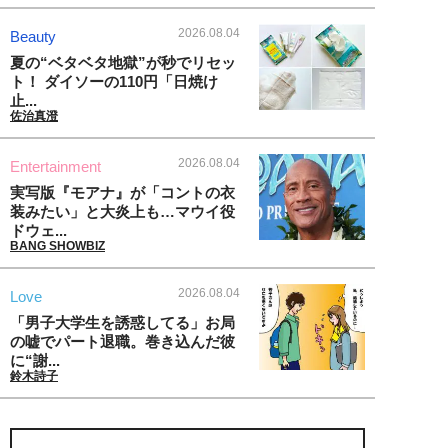
2026.08.04
Beauty
夏の“ベタベタ地獄”が秒でリセッ
ト！ ダイソーの110円「日焼け
止...
佐治真澄
2026.08.04
Entertainment
実写版『モアナ』が「コントの衣
装みたい」と大炎上も…マウイ役
ドウェ...
BANG SHOWBIZ
2026.08.04
Love
「男子大学生を誘惑してる」お局
の嘘でパート退職。巻き込んだ彼
に“謝...
鈴木詩子