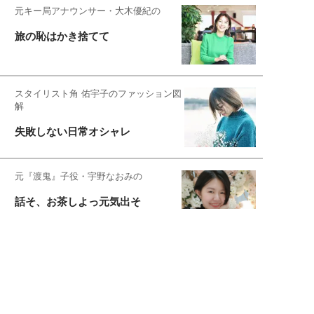
元キー局アナウンサー・大木優紀の
旅の恥はかき捨てて
スタイリスト角 佑宇子のファッション図
解
失敗しない日常オシャレ
元『渡鬼』子役・宇野なおみの
話そ、お茶しよっ元気出そ
恋愛コンサル菊乃が出会った女性たち
私が結婚できないワケ