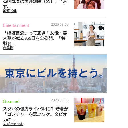
る病院長は筒井道隆（55）。『あ
す...
加賀谷健
2026.08.05
Entertainment
「ほぼ自炊」って驚き！女優・黒
木華が献立365日を全公開、「特
製お...
森美樹
2026.08.05
Gourmet
スタバの強力ライバルに？ 若者が
「ゴンチャ」を選ぶワケ。タピオ
カの...
スギアカツキ