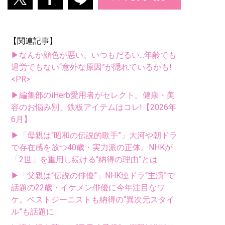
【関連記事】
▶なんか顔色が悪い、いつもだるい...年齢でも
過労でもない“意外な原因”が隠れているかも!
<PR>
▶編集部のiHerb愛用者がセレクト。健康・美
容のお悩み別、鉄板アイテムはコレ!【2026年
6月】
▶「母親は“昭和の伝説的歌手”」大河や朝ドラ
で存在感を放つ40歳・実力派の正体。NHKが
「2世」を重用し続ける“納得の理由”とは
▶「父親は“伝説の俳優”」NHK連ドラ“主演”で
話題の22歳・イケメン俳優に今年注目なワ
ケ。ベストジーニストも納得の“異次元スタイ
ル”も話題に