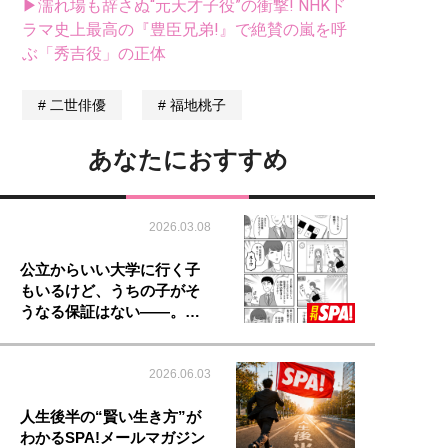
▶濡れ場も辞さぬ“元天才子役”の衝撃! NHKド
ラマ史上最高の『豊臣兄弟!』で絶賛の嵐を呼
ぶ「秀吉役」の正体
二世俳優
福地桃子
あなたにおすすめ
2026.03.08
公立からいい大学に行く子
もいるけど、うちの子がそ
うなる保証はない――。…
2026.06.03
人生後半の“賢い生き方”が
わかるSPA!メールマガジン