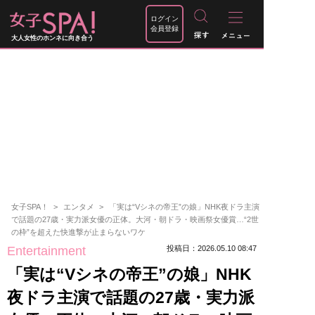
ログイン
会員登録
大人女性のホンネに向き合う
女子SPA！
エンタメ
「実は“Vシネの帝王”の娘」NHK夜ドラ主演
で話題の27歳・実力派女優の正体。大河・朝ドラ・映画祭女優賞…“2世
の枠”を超えた快進撃が止まらないワケ
Entertainment
投稿日：2026.05.10 08:47
「実は“Vシネの帝王”の娘」NHK
夜ドラ主演で話題の27歳・実力派