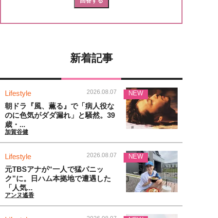
新着記事
2026.08.07
Lifestyle
NEW
朝ドラ『風、薫る』で「病人役な
のに色気がダダ漏れ」と騒然。39
歳・...
加賀谷健
2026.08.07
Lifestyle
NEW
元TBSアナが“一人で猛パニッ
ク”に。日ハム本拠地で遭遇した
「人気...
アンヌ遙香