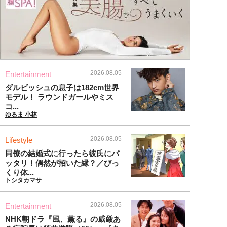
2026.08.05
Entertainment
ダルビッシュの息子は182cm世界
モデル！ ラウンドガールやミス
コ...
ゆるま 小林
2026.08.05
Lifestyle
同僚の結婚式に行ったら彼氏にバ
ッタリ！偶然が招いた縁？／びっ
くり体...
トシタカマサ
2026.08.05
Entertainment
NHK朝ドラ『風、薫る』の威厳あ