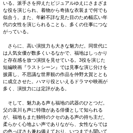
いる。派手さを抑えたビジュアルゆえにさまざま
な役を演じられ、着物から奇抜な衣装まで何でも
似合う。また、年齢不詳な見た目のため幅広い年
代の女性を演じられることも、多くの仕事につな
がっている。
さらに、高い演技力も大きな魅力だ。同世代に
は人気女優が数多くいるなかで、福地はしっかり
と存在感を放つ演技を見せている。3役を演じた
短編映画『ラストシーン』では見事な演じ分けを
披露し、不思議な世界観の作品を仲野太賀ととも
に成立させた。ハマり役といえるドラマや映画が
多く、演技力には定評がある。
そして、魅力ある声も福地の武器のひとつだ。
父の哀川も声に特徴がある俳優として知られる
が、福地もまた独特のクセのある声の持ち主だ。
柔らかく心地よい声でありながら、女性ならでは
の色っぽさも兼ね備えており、いつまでも聞いて