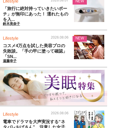
2026.08.07
Lifestyle
NEW
「旅行に絶対持っていきたいポー
チ」が無印にあった！ 濡れたもの
を入...
鈴木美奈子
2026.08.06
Lifestyle
NEW
コスメ4万点を試した美容プロの
失敗談。「手の甲に塗って確認」
「SN...
遠藤幸子
2026.08.06
Lifestyle
電車でドラマを大声実況する“ネ
タバレおばさん”。注意した女子