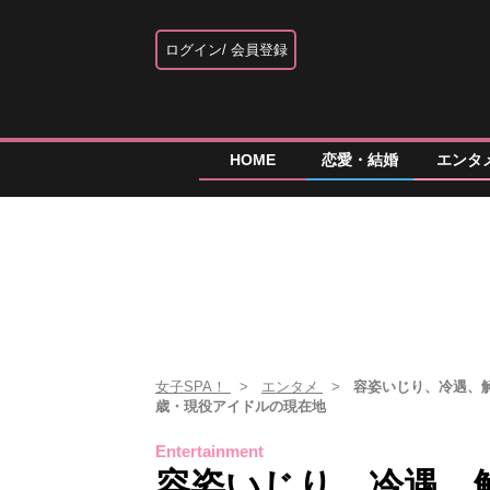
ログイン
会員登録
HOME
恋愛・結婚
エンタ
女子SPA！
エンタメ
容姿いじり、冷遇、解
歳・現役アイドルの現在地
Entertainment
容姿いじり、冷遇、