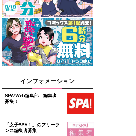
インフォメーション
SPA!Web編集部 編集者
募集！
「女子SPA！」のフリーラ
ンス編集者募集