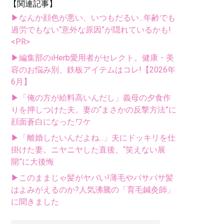
【関連記事】
▶なんか顔色が悪い、いつもだるい...年齢でも
過労でもない“意外な原因”が隠れているかも!
<PR>
▶編集部のiHerb愛用者がセレクト。健康・美
容のお悩み別、鉄板アイテムはコレ!【2026年
6月】
▶「俺の方が給料高いんだし」義母の夕食作
りを押しつけた夫。妻の“まさかの反撃方法”に
顔面蒼白になったワケ
▶「離婚したいんだよね...」夫にドッキリを仕
掛けた妻。ニヤニヤした直後、“笑えない展
開”に大後悔
▶このままじゃ髪がヤバい!薄毛やパサパサ髪
はよみがえるのか?人気沸騰の「育毛鍼灸師」
に聞きました