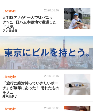
2026.08.07
Lifestyle
元TBSアナが“一人で猛パニッ
ク”に。日ハム本拠地で遭遇した
「人気...
アンヌ遙香
2026.08.07
Lifestyle
「旅行に絶対持っていきたいポー
チ」が無印にあった！ 濡れたもの
を入...
鈴木美奈子
2026.08.06
Lifestyle