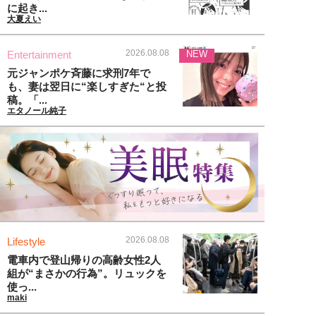
に起き...
大夏えい
2026.08.08
Entertainment
NEW
元ジャンポケ斉藤に求刑7年で
も、妻は翌日に“楽しすぎた“と投
稿。「...
エタノール純子
2026.08.08
Lifestyle
電車内で登山帰りの高齢女性2人
組が“まさかの行為”。リュックを
使っ...
maki