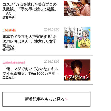
コスメ4万点を試した美容プロの
失敗談。「手の甲に塗って確認」
「SN...
遠藤幸子
2026.08.06
Lifestyle
電車でドラマを大声実況する“ネ
タバレおばさん”。注意した女子
高生の...
鈴木詩子
2026.08.06
Entertainment
「俺、マジで向いてないな」キス
マイ玉森裕太、TVer1000万再生...
こじらぶ
新着記事をもっと見る