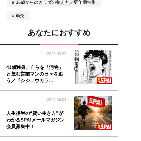
35歳からのカラダの整え方／更年期特集
鍼灸
あなたにおすすめ
2026.03.27
41歳独身、自らを「汚物」
と蔑む営業マンの日々を追
う／『シジュウカラ…
2026.06.03
人生後半の“賢い生き方”が
わかるSPA!メールマガジン
会員募集中！