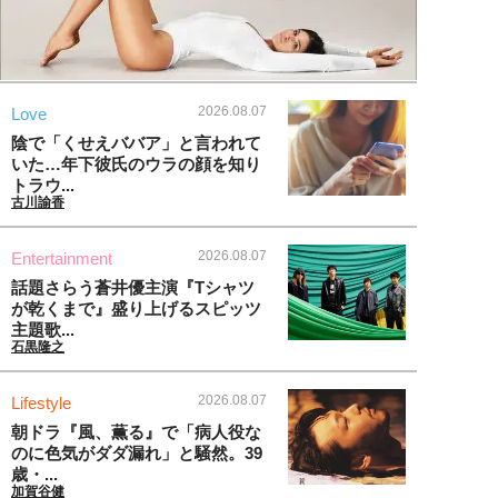
2026.08.07
Love
陰で「くせえババア」と言われて
いた…年下彼氏のウラの顔を知り
トラウ...
古川諭香
2026.08.07
Entertainment
話題さらう蒼井優主演『Tシャツ
が乾くまで』盛り上げるスピッツ
主題歌...
石黒隆之
2026.08.07
Lifestyle
朝ドラ『風、薫る』で「病人役な
のに色気がダダ漏れ」と騒然。39
歳・...
加賀谷健