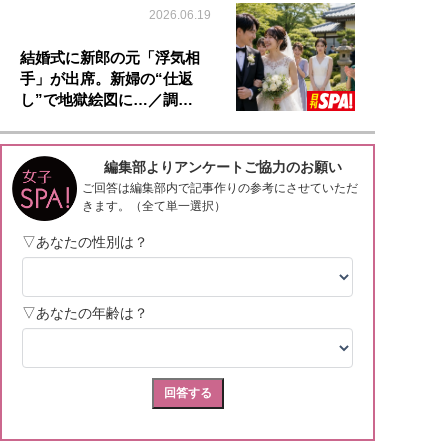
2026.06.19
結婚式に新郎の元「浮気相
手」が出席。新婦の“仕返
し”で地獄絵図に…／調…