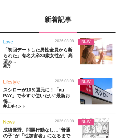
新着記事
2026.08.08
Love
NEW
「初回デートした男性全員から断
られた」有名大卒34歳女性が、高
望み...
菊乃
2026.08.08
Lifestyle
NEW
スシローが10％還元に！「au
PAY」で今すぐ使いたい“最新お
得...
井上ポイント
2026.08.08
News
NEW
成績優秀、問題行動なし…“普通
の子”が「性加害者」になるまで