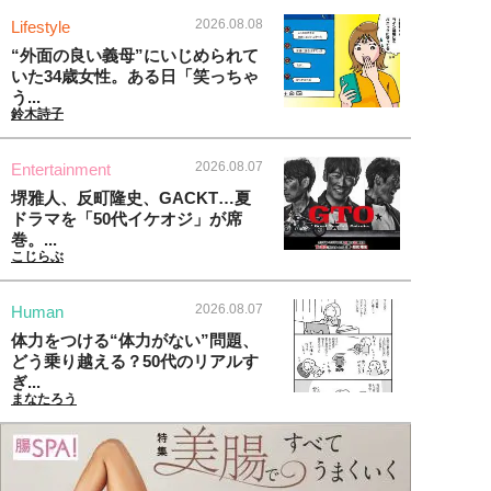
2026.08.08
Lifestyle
“外面の良い義母”にいじめられて
いた34歳女性。ある日「笑っちゃ
う...
鈴木詩子
2026.08.07
Entertainment
堺雅人、反町隆史、GACKT…夏
ドラマを「50代イケオジ」が席
巻。...
こじらぶ
2026.08.07
Human
体力をつける“体力がない”問題、
どう乗り越える？50代のリアルす
ぎ...
まなたろう