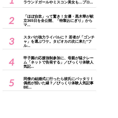
ラウンドガールやミスコン美女も…プロ...
「ほぼ自炊」って驚き！女優・黒木華が献
2
立365日を全公開、「特製おにぎり」から
マ...
スタバの強力ライバルに？ 若者が「ゴンチ
3
ャ」を選ぶワケ。タピオカの次に来た“フ
ル...
甲子園の応援強制参加に、母親が猛クレー
4
ム「ネットで告発する」／びっくり体験人
気記...
同僚の結婚式に行ったら彼氏にバッタリ！
5
偶然が招いた縁？／びっくり体験人気記事
BE...
インフォメーション