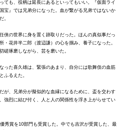
っても、役柄は延長にあるといってもいい。『仮面ライ
国宝』では兄弟分になった。血が繋がる兄弟ではないか
だ。
任侠の世界に身を置く跡取りだった。ほんの真似事だっ
所・花井半二郎（渡辺謙）の心を掴み、養子になった。
切磋琢磨しながら、芸を磨いた。
なった喜久雄は、緊張のあまり、自分には歌舞伎の血筋
とふるえた。
だが、兄弟分が擬似的な血縁になるために、盃を交わす
、強烈に結び付く、人と人の関係性を浮き上がらせてい
最優秀賞を10部門も受賞した。中でも吉沢が受賞した、最