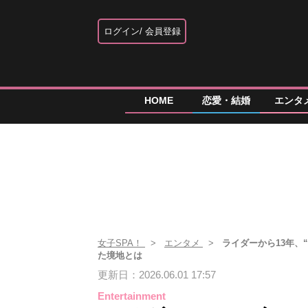
ログイン
会員登録
HOME
恋愛・結婚
エンタ
女子SPA！
エンタメ
ライダーから13年、
た境地とは
更新日：2026.06.01 17:57
Entertainment