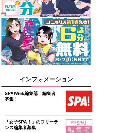
インフォメーション
SPA!Web編集部 編集者
募集！
「女子SPA！」のフリーラ
ンス編集者募集