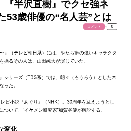
。『半沢直樹』でクセ強ネ
53歳俳優の“名人芸”とは
コメント
ruth〜』（テレビ朝日系）には、やたら癖の強いキャラクタ
を操るその人は、山田純大が演じていた。
シリーズ（TBS系）では、朗々（ろうろう）としたネ
なった。
レビ小説『あぐり』（NHK）。30周年を迎えようとし
について、“イケメン研究家”加賀谷健が解説する。
な変化