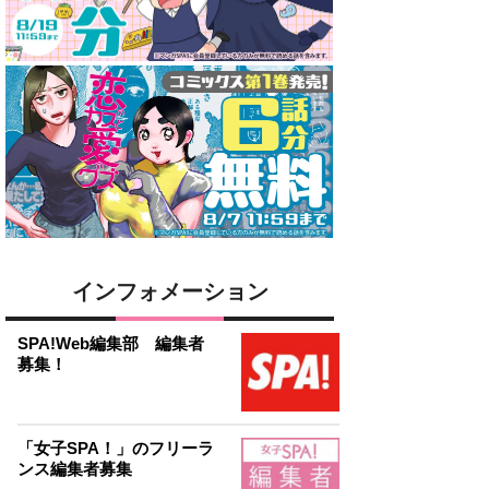
インフォメーション
SPA!Web編集部 編集者
募集！
「女子SPA！」のフリーラ
ンス編集者募集