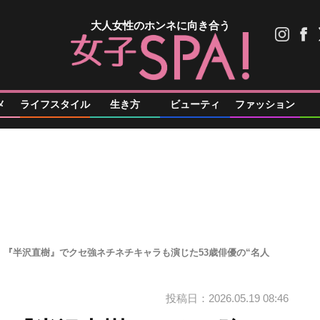
大人女性のホンネに向き合う
メ
ライフスタイル
生き方
ビューティ
ファッション
。『半沢直樹』でクセ強ネチネチキャラも演じた53歳俳優の“名人
投稿日：2026.05.19 08:46