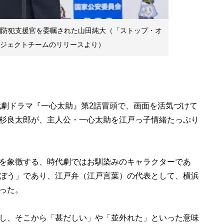
特別防犯支援官を委嘱された山田純大（「ストップ・オ
ロジェクトチームのリリースより）
代劇ドラマ『一心太助』第2話冒頭で、画面を活気づけて
杉良太郎が、主人公・一心太助を江戸っ子情緒たっぷり
を象徴する、時代劇ではお馴染みのキャラクターであ
ぼう」であり、江戸弁（江戸言葉）の代表として、横浜
った。
し、そこから「甚だしい」や「並外れた」といった意味