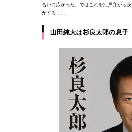
合いに広がった。ではこれを江戸弁から茨
がする……。
山田純大は杉良太郎の息子