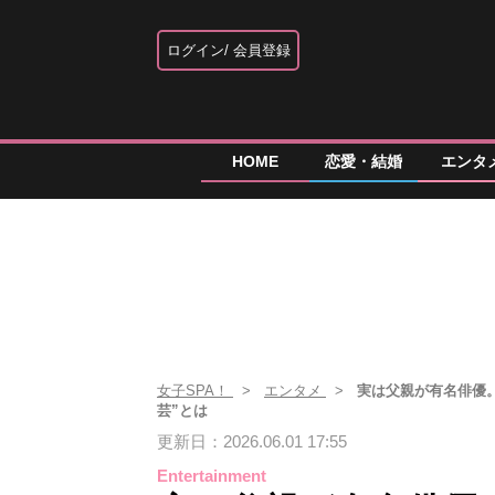
ログイン
会員登録
HOME
恋愛・結婚
エンタ
女子SPA！
エンタメ
実は父親が有名俳優
芸”とは
更新日：2026.06.01 17:55
Entertainment