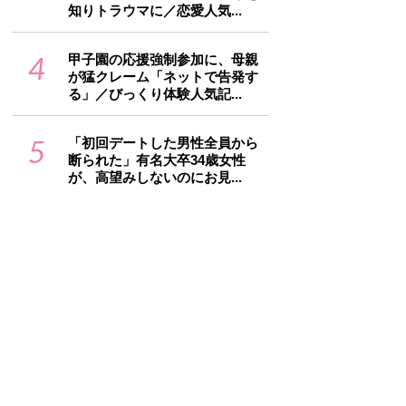
知りトラウマに／恋愛人気...
4
甲子園の応援強制参加に、母親
が猛クレーム「ネットで告発す
る」／びっくり体験人気記...
5
「初回デートした男性全員から
断られた」有名大卒34歳女性
が、高望みしないのにお見...