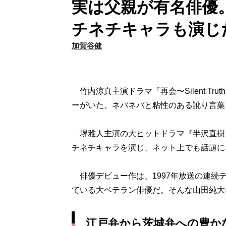
実は父親が有名俳優
チネチキャラも演じた
加賀谷健
竹内涼真主演ドラマ『再会〜Silent T
ーがいた。ネバネバと粘性のある訛り言葉
堺雅人主演の大ヒットドラマ『半沢直樹』
チネチキャラを演じ、ネット上でも話題に
俳優デビュー作は、1997年放送の連続テ
ている大ベテラン俳優だ。そんな山田純大
江戸弁から茨城弁への豊か