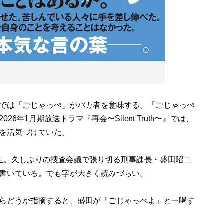
では「ごじゃっぺ」がバカ者を意味する。「ごじゃっぺ
年1月期放送ドラマ『再会〜Silent Truth〜』では、
を活気づけていた。
生。久しぶりの捜査会議で張り切る刑事課長・盛田昭二
書いている。でも字が大きく読みづらい。
らどうか指摘すると、盛田が「ごじゃっぺよ」と一喝す