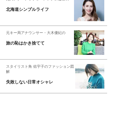
北海道シンプルライフ
元キー局アナウンサー・大木優紀の
旅の恥はかき捨てて
スタイリスト角 佑宇子のファッション図
解
失敗しない日常オシャレ
元『渡鬼』子役・宇野なおみの
話そ、お茶しよっ元気出そ