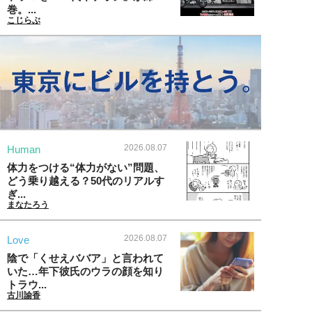
巻。...
こじらぶ
2026.08.07
Human
体力をつける“体力がない”問題、
どう乗り越える？50代のリアルす
ぎ...
まなたろう
2026.08.07
Love
陰で「くせえババア」と言われて
いた…年下彼氏のウラの顔を知り
トラウ...
古川諭香