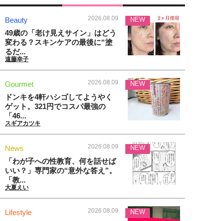
2026.08.09
Beauty
NEW
49歳の「老け見えサイン」はどう
変わる？スキンケアの最後に“塗
るだ...
遠藤幸子
2026.08.09
Gourmet
NEW
ドンキを4軒ハシゴしてようやく
ゲット。321円でコスパ最強の
「46...
スギアカツキ
2026.08.09
News
NEW
「わが子への性教育、何を話せば
いい？」専門家の“意外な答え”。
「教...
大夏えい
2026.08.09
Lifestyle
NEW