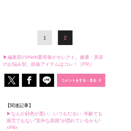
1
2
▶編集部のiHerb愛用者がセレクト。健康・美容
のお悩み別、鉄板アイテムはコレ！［PR］
コメントをする・見る
【関連記事】
▶なんか顔色が悪い、いつもだるい...年齢でも
過労でもない“意外な原因”が隠れているかも!
<PR>