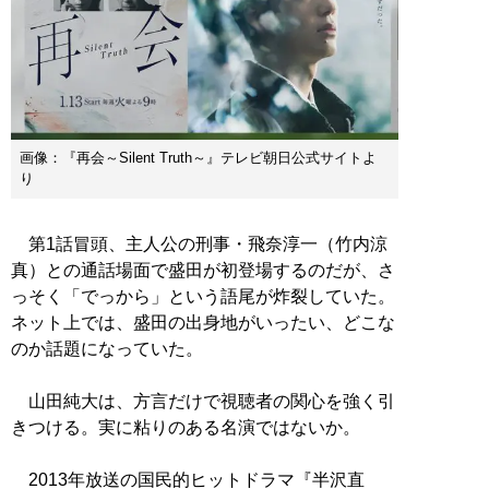
画像：『再会～Silent Truth～』テレビ朝日公式サイトよ
り
第1話冒頭、主人公の刑事・飛奈淳一（竹内涼
真）との通話場面で盛田が初登場するのだが、さ
っそく「でっから」という語尾が炸裂していた。
ネット上では、盛田の出身地がいったい、どこな
のか話題になっていた。
山田純大は、方言だけで視聴者の関心を強く引
きつける。実に粘りのある名演ではないか。
2013年放送の国民的ヒットドラマ『半沢直