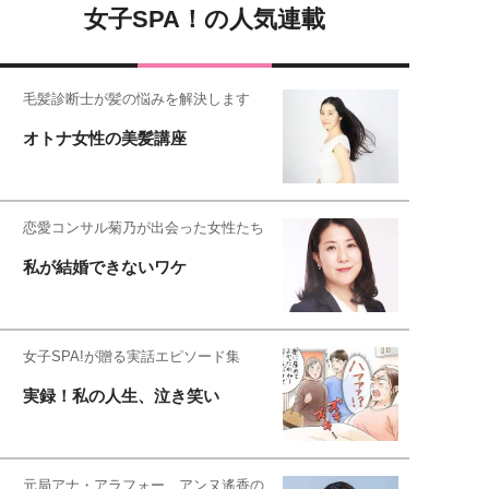
女子SPA！の人気連載
毛髪診断士が髪の悩みを解決します
オトナ女性の美髪講座
恋愛コンサル菊乃が出会った女性たち
私が結婚できないワケ
女子SPA!が贈る実話エピソード集
実録！私の人生、泣き笑い
元局アナ・アラフォー、アンヌ遙香の