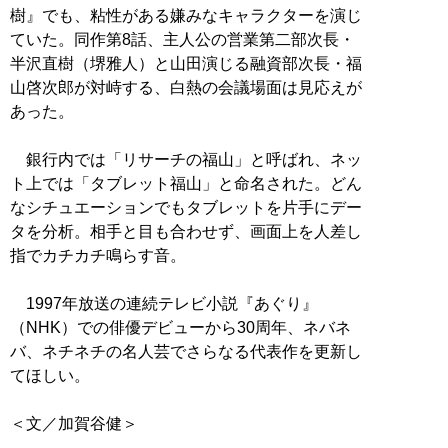
樹』でも、粘性がある嫌みなキャラクターを演じ
ていた。同作第8話、主人公の営業第二部次長・
半沢直樹（堺雅人）と山田演じる融資部次長・福
山啓次郎が対峙する、白熱の会議場面は見応えが
あった。
銀行内では「リサーチの福山」と呼ばれ、ネッ
ト上では「タブレット福山」と命名された。どん
なシチュエーションでもタブレットを片手にデー
タを分析。相手と目も合わせず、画面上を人差し
指でカチカチ鳴らす音。
1997年放送の連続テレビ小説『あぐり』
（NHK）での俳優デビューから30周年、ネバネ
バ、ネチネチの名人芸でさらなる代表作を更新し
てほしい。
＜文／加賀谷健＞