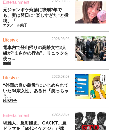
2026.08.08
Entertainment
元ジャンポケ斉藤に求刑7年で
も、妻は翌日に“楽しすぎた“と投
稿。「...
エタノール純子
2026.08.08
Lifestyle
電車内で登山帰りの高齢女性2人
組が“まさかの行為”。リュックを
使っ...
maki
2026.08.08
Lifestyle
“外面の良い義母”にいじめられて
いた34歳女性。ある日「笑っちゃ
う...
鈴木詩子
2026.08.07
Entertainment
堺雅人、反町隆史、GACKT…夏
ドラマを「50代イケオジ」が席