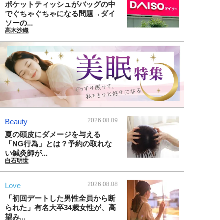
ポケットティッシュがバッグの中
でぐちゃぐちゃになる問題→ダイ
ソーの...
高木沙織
2026.08.09
Beauty
夏の頭皮にダメージを与える
「NG行為」とは？予約の取れな
い鍼灸師が...
白石明世
2026.08.08
Love
「初回デートした男性全員から断
られた」有名大卒34歳女性が、高
望み...