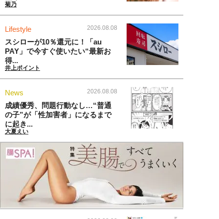
菊乃
2026.08.08
Lifestyle
スシローが10％還元に！「au
PAY」で今すぐ使いたい“最新お
得...
井上ポイント
2026.08.08
News
成績優秀、問題行動なし…“普通
の子”が「性加害者」になるまで
に起き...
大夏えい