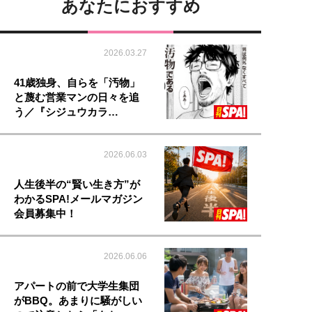
あなたにおすすめ
2026.03.27
41歳独身、自らを「汚物」
と蔑む営業マンの日々を追
う／『シジュウカラ…
2026.06.03
人生後半の“賢い生き方”が
わかるSPA!メールマガジン
会員募集中！
2026.06.06
アパートの前で大学生集団
がBBQ。あまりに騒がしい