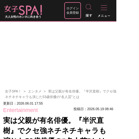
ログイン
会員登録
大人女性のホンネに向き合う
女子SPA！
エンタメ
実は父親が有名俳優。『半沢直樹』でクセ強
ネチネチキャラも演じた53歳俳優の“名人芸”とは
更新日：2026.06.01 17:55
Entertainment
投稿日：2026.05.19 08:46
実は父親が有名俳優。『半沢直
樹』でクセ強ネチネチキャラも