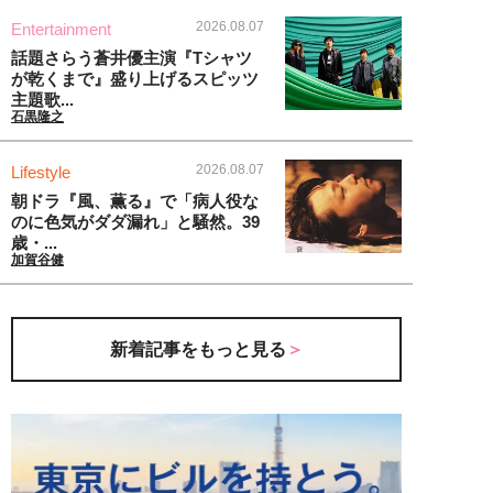
2026.08.07
Entertainment
話題さらう蒼井優主演『Tシャツ
が乾くまで』盛り上げるスピッツ
主題歌...
石黒隆之
2026.08.07
Lifestyle
朝ドラ『風、薫る』で「病人役な
のに色気がダダ漏れ」と騒然。39
歳・...
加賀谷健
新着記事をもっと見る