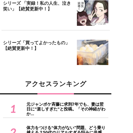
シリーズ 「実録！私の人生、泣き
笑い」【絶賛更新中！】
シリーズ「買ってよかったもの」
【絶賛更新中！】
アクセスランキング
元ジャンポケ斉藤に求刑7年でも、妻は翌
1
日に“楽しすぎた“と投稿。「その神経がわ
か...
体力をつける“体力がない”問題、どう乗り
2
越える？50代のリアルすぎる悩みに共感