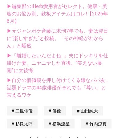
▶編集部のiHerb愛用者がセレクト。健康・美
容のお悩み別、鉄板アイテムはコレ!【2026年
6月】
▶元ジャンポケ斉藤に求刑7年でも、妻は翌日
に“楽しすぎた“と投稿。「その神経がわから
ん」と騒然
▶「離婚したいんだよね...」夫にドッキリを仕
掛けた妻。ニヤニヤした直後、“笑えない展
開”に大後悔
▶自分の価値観を押し付けてくる嫌なパパ友...
話題ドラマの44歳俳優がそれでも「尊い」と
言えるワケ
二世俳優
俳優
山田純大
杉良太郎
横浜流星
竹内涼真