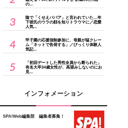
の...
陰で「くせえババア」と言われていた…年
3
下彼氏のウラの顔を知りトラウマに／恋愛
人気...
甲子園の応援強制参加に、母親が猛クレー
4
ム「ネットで告発する」／びっくり体験人
気記...
「初回デートした男性全員から断られた」
5
有名大卒34歳女性が、高望みしないのにお
見...
インフォメーション
SPA!Web編集部 編集者募集！