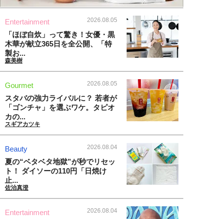
2026.08.05
Entertainment
「ほぼ自炊」って驚き！女優・黒
木華が献立365日を全公開、「特
製お...
森美樹
2026.08.05
Gourmet
スタバの強力ライバルに？ 若者が
「ゴンチャ」を選ぶワケ。タピオ
カの...
スギアカツキ
2026.08.04
Beauty
夏の“ベタベタ地獄”が秒でリセッ
ト！ ダイソーの110円「日焼け
止...
佐治真澄
2026.08.04
Entertainment