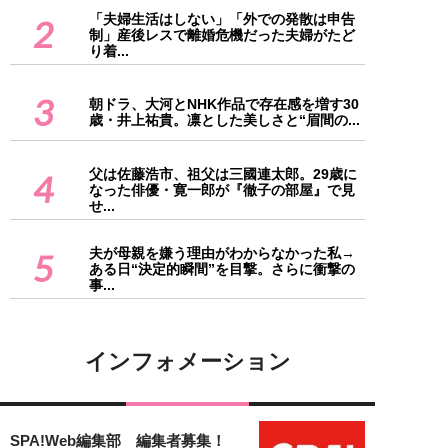
「夫婦生活はしない」「外での発散は申告
2
制」産後レスで離婚危機だった夫婦がたど
り着...
3
朝ドラ、大河とNHK作品で存在感を増す30
歳・井上祐貴。凛とした美しさと“眉間の...
父は佐藤浩市、祖父は三國連太郎。29歳に
4
なった俳優・寛一郎が『徹子の部屋』で見
せ...
夫が母親を嫌う理由がわからなかった私→
5
ある日“決定的瞬間”を目撃。さらに衝撃の
事...
インフォメーション
SPA!Web編集部 編集者募集！