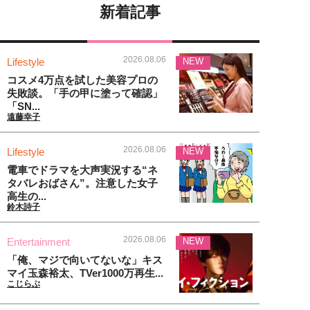
新着記事
2026.08.06
Lifestyle
NEW
コスメ4万点を試した美容プロの
失敗談。「手の甲に塗って確認」
「SN...
遠藤幸子
2026.08.06
Lifestyle
NEW
電車でドラマを大声実況する“ネ
タバレおばさん”。注意した女子
高生の...
鈴木詩子
2026.08.06
Entertainment
NEW
「俺、マジで向いてないな」キス
マイ玉森裕太、TVer1000万再生...
こじらぶ