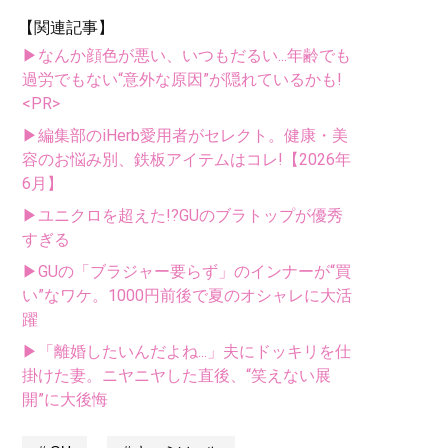
【関連記事】
▶なんか顔色が悪い、いつもだるい...年齢でも
過労でもない“意外な原因”が隠れているかも!
<PR>
▶編集部のiHerb愛用者がセレクト。健康・美
容のお悩み別、鉄板アイテムはコレ!【2026年
6月】
▶ユニクロを超えた!?GUのブラトップが優秀
すぎる
▶GUの「ブラジャー要らず」のインナーが“買
い”なワケ。1000円前後で夏のオシャレに大活
躍
▶「離婚したいんだよね...」夫にドッキリを仕
掛けた妻。ニヤニヤした直後、“笑えない展
開”に大後悔