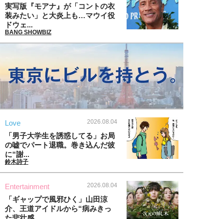
実写版『モアナ』が「コントの衣
装みたい」と大炎上も…マウイ役
ドウェ...
BANG SHOWBIZ
2026.08.04
Love
「男子大学生を誘惑してる」お局
の嘘でパート退職。巻き込んだ彼
に“謝...
鈴木詩子
2026.08.04
Entertainment
「ギャップで風邪ひく」山田涼
介、王道アイドルから“病みきっ
た悲壮感...