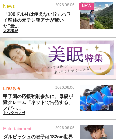
2026.08.06
News
NEW
「100ドル札は使えない!?」ハワ
イ移住の元テレ朝アナが驚い
た“最...
大木優紀
2026.08.06
Lifestyle
甲子園の応援強制参加に、母親が
猛クレーム「ネットで告発する」
／びっ...
トシタカマサ
2026.08.05
Entertainment
ダルビッシュの息子は182cm世界