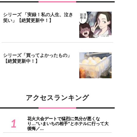
シリーズ 「実録！私の人生、泣き
笑い」【絶賛更新中！】
シリーズ「買ってよかったもの」
【絶賛更新中！】
アクセスランキング
花火大会デートで猛烈に気分が悪くな
1
り…“いまいちの相手”とホテルに行って大
後悔／...