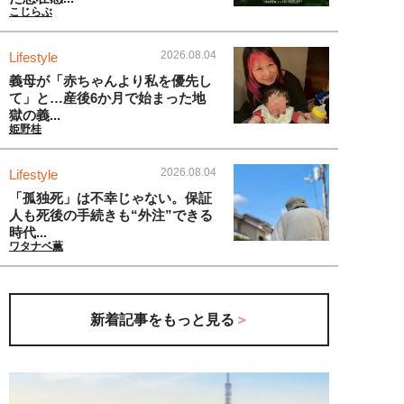
こじらぶ
2026.08.04
Lifestyle
義母が「赤ちゃんより私を優先し
て」と…産後6か月で始まった地
獄の義...
姫野桂
2026.08.04
Lifestyle
「孤独死」は不幸じゃない。保証
人も死後の手続きも“外注”できる
時代...
ワタナベ薫
新着記事をもっと見る