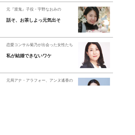
元『渡鬼』子役・宇野なおみの
話そ、お茶しよっ元気出そ
恋愛コンサル菊乃が出会った女性たち
私が結婚できないワケ
元局アナ・アラフォー、アンヌ遙香の
北海道シンプルライフ
宇垣美里が映画への想いを綴る
宇垣美里の沼落ちシネマ