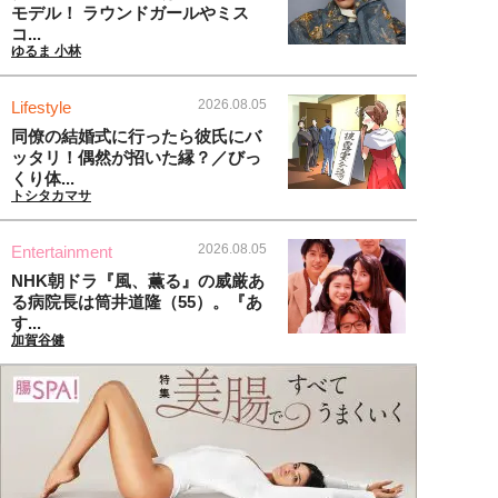
モデル！ ラウンドガールやミス
コ...
ゆるま 小林
2026.08.05
Lifestyle
同僚の結婚式に行ったら彼氏にバ
ッタリ！偶然が招いた縁？／びっ
くり体...
トシタカマサ
2026.08.05
Entertainment
NHK朝ドラ『風、薫る』の威厳あ
る病院長は筒井道隆（55）。『あ
す...
加賀谷健