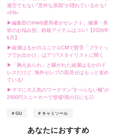
過労でもない“意外な原因”が隠れているかも!
<PR>
▶編集部のiHerb愛用者がセレクト。健康・美
容のお悩み別、鉄板アイテムはコレ!【2026年
6月】
▶綾瀬はるかのユニクロCMで賛否「ブラトッ
プでお出かけ」はアリ?スタイリストに聞く
▶「胸元あらわ」と騒がれた綾瀬はるかのド
レスだけど...海外セレブの肌見せはもっと攻め
ている!
▶ママに大人気のワークマン“すべらない靴“が
2900円スニーカーで登場!雨の日にも◎
GU
キャミソール
あなたにおすすめ