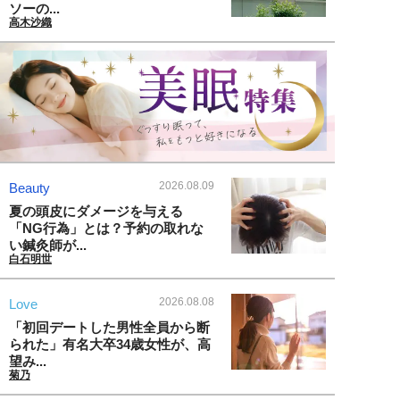
ソーの...
高木沙織
2026.08.09
Beauty
夏の頭皮にダメージを与える
「NG行為」とは？予約の取れな
い鍼灸師が...
白石明世
2026.08.08
Love
「初回デートした男性全員から断
られた」有名大卒34歳女性が、高
望み...
菊乃