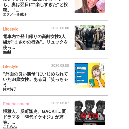
も、妻は翌日に“楽しすぎた“と投
稿。「...
エタノール純子
2026.08.08
Lifestyle
電車内で登山帰りの高齢女性2人
組が“まさかの行為”。リュックを
使っ...
maki
2026.08.08
Lifestyle
“外面の良い義母”にいじめられて
いた34歳女性。ある日「笑っちゃ
う...
鈴木詩子
2026.08.07
Entertainment
堺雅人、反町隆史、GACKT…夏
ドラマを「50代イケオジ」が席
巻。...
こじらぶ