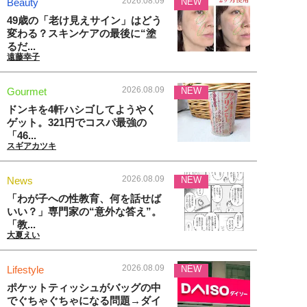
2026.08.09
Beauty
NEW
49歳の「老け見えサイン」はどう
変わる？スキンケアの最後に“塗
るだ...
遠藤幸子
2026.08.09
Gourmet
NEW
ドンキを4軒ハシゴしてようやく
ゲット。321円でコスパ最強の
「46...
スギアカツキ
2026.08.09
News
NEW
「わが子への性教育、何を話せば
いい？」専門家の“意外な答え”。
「教...
大夏えい
2026.08.09
Lifestyle
NEW
ポケットティッシュがバッグの中
でぐちゃぐちゃになる問題→ダイ