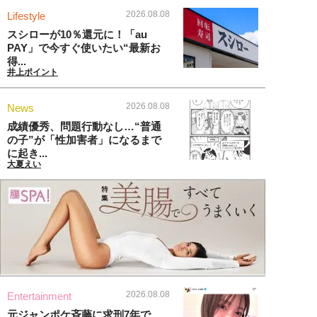
2026.08.08
Lifestyle
スシローが10％還元に！「au
PAY」で今すぐ使いたい“最新お
得...
井上ポイント
2026.08.08
News
成績優秀、問題行動なし…“普通
の子”が「性加害者」になるまで
に起き...
大夏えい
2026.08.08
Entertainment
元ジャンポケ斉藤に求刑7年で