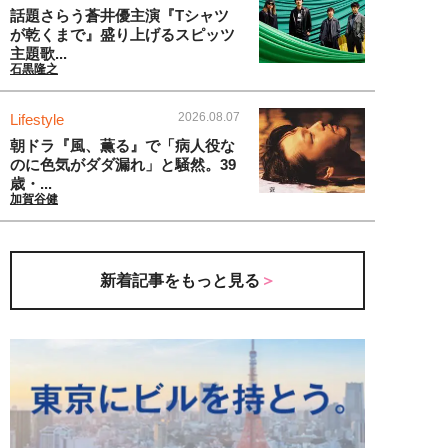
話題さらう蒼井優主演『Tシャツ
が乾くまで』盛り上げるスピッツ
主題歌...
石黒隆之
2026.08.07
Lifestyle
朝ドラ『風、薫る』で「病人役な
のに色気がダダ漏れ」と騒然。39
歳・...
加賀谷健
新着記事をもっと見る