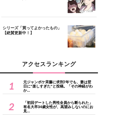
シリーズ「買ってよかったもの」
【絶賛更新中！】
アクセスランキング
元ジャンポケ斉藤に求刑7年でも、妻は翌
1
日に“楽しすぎた“と投稿。「その神経がわ
か...
「初回デートした男性全員から断られた」
2
有名大卒34歳女性が、高望みしないのにお
見...