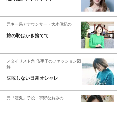
元キー局アナウンサー・大木優紀の
旅の恥はかき捨てて
スタイリスト角 佑宇子のファッション図
解
失敗しない日常オシャレ
元『渡鬼』子役・宇野なおみの
話そ、お茶しよっ元気出そ
宇垣美里が映画への想いを綴る