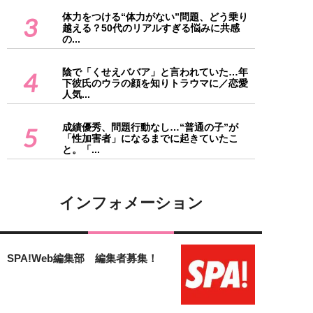
体力をつける“体力がない”問題、どう乗り
3
越える？50代のリアルすぎる悩みに共感
の...
陰で「くせえババア」と言われていた…年
4
下彼氏のウラの顔を知りトラウマに／恋愛
人気...
成績優秀、問題行動なし…“普通の子”が
5
「性加害者」になるまでに起きていたこ
と。「...
インフォメーション
SPA!Web編集部 編集者募集！