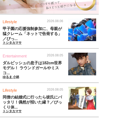
2026.08.06
Lifestyle
甲子園の応援強制参加に、母親が
猛クレーム「ネットで告発する」
／びっ...
トシタカマサ
2026.08.05
Entertainment
ダルビッシュの息子は182cm世界
モデル！ ラウンドガールやミス
コ...
ゆるま 小林
2026.08.05
Lifestyle
同僚の結婚式に行ったら彼氏にバ
ッタリ！偶然が招いた縁？／びっ
くり体...
トシタカマサ