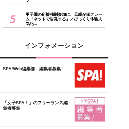
マ...
甲子園の応援強制参加に、母親が猛クレー
5
ム「ネットで告発する」／びっくり体験人
気記...
インフォメーション
SPA!Web編集部 編集者募集！
「女子SPA！」のフリーランス編
集者募集