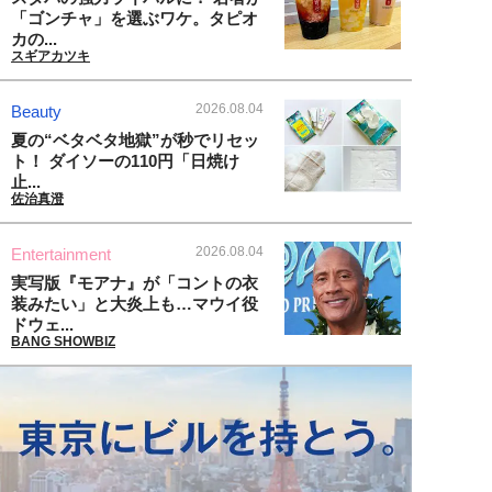
「ゴンチャ」を選ぶワケ。タピオ
カの...
スギアカツキ
2026.08.04
Beauty
夏の“ベタベタ地獄”が秒でリセッ
ト！ ダイソーの110円「日焼け
止...
佐治真澄
2026.08.04
Entertainment
実写版『モアナ』が「コントの衣
装みたい」と大炎上も…マウイ役
ドウェ...
BANG SHOWBIZ