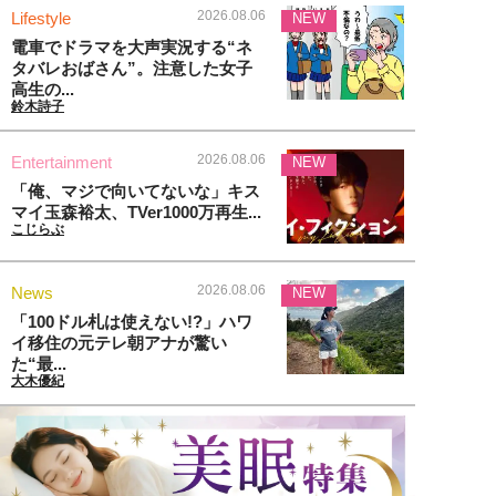
2026.08.06
Lifestyle
NEW
電車でドラマを大声実況する“ネ
タバレおばさん”。注意した女子
高生の...
鈴木詩子
2026.08.06
Entertainment
NEW
「俺、マジで向いてないな」キス
マイ玉森裕太、TVer1000万再生...
こじらぶ
2026.08.06
News
NEW
「100ドル札は使えない!?」ハワ
イ移住の元テレ朝アナが驚い
た“最...
大木優紀