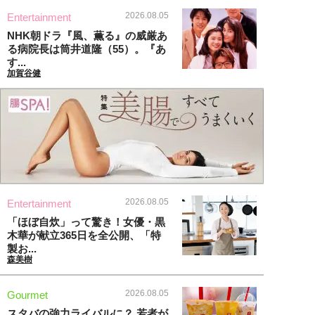
2026.08.05
Entertainment
NHK朝ドラ『風、薫る』の威厳あ
る病院長は筒井道隆（55）。『あ
す...
加賀谷健
2026.08.05
Entertainment
「ほぼ自炊」って驚き！女優・黒
木華が献立365日を全公開、「特
製お...
森美樹
2026.08.05
Gourmet
スタバの強力ライバルに？ 若者が