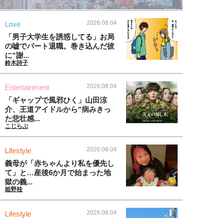
2026.08.04
Love
「男子大学生を誘惑してる」お局
の嘘でパート退職。巻き込んだ彼
に“謝...
鈴木詩子
2026.08.04
Entertainment
「ギャップで風邪ひく」山田涼
介、王道アイドルから“病みきっ
た悲壮感...
こじらぶ
2026.08.04
Lifestyle
義母が「赤ちゃんより私を優先し
て」と…産後6か月で始まった地
獄の義...
姫野桂
2026.08.04
Lifestyle