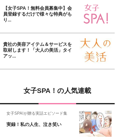
【女子SPA！無料会員募集中】会
員登録するだけで様々な特典がも
り...
貴社の美容アイテム＆サービスを
取材します！「大人の美活」タイ
アッ...
女子SPA！の人気連載
女子SPA!が贈る実話エピソード集
実録！私の人生、泣き笑い