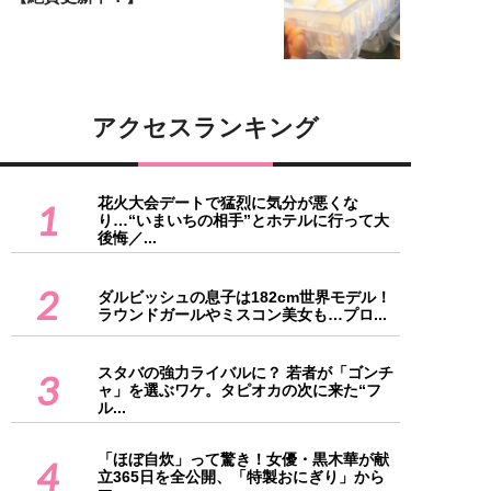
アクセスランキング
花火大会デートで猛烈に気分が悪くな
1
り…“いまいちの相手”とホテルに行って大
後悔／...
2
ダルビッシュの息子は182cm世界モデル！
ラウンドガールやミスコン美女も…プロ...
スタバの強力ライバルに？ 若者が「ゴンチ
3
ャ」を選ぶワケ。タピオカの次に来た“フ
ル...
「ほぼ自炊」って驚き！女優・黒木華が献
4
立365日を全公開、「特製おにぎり」から