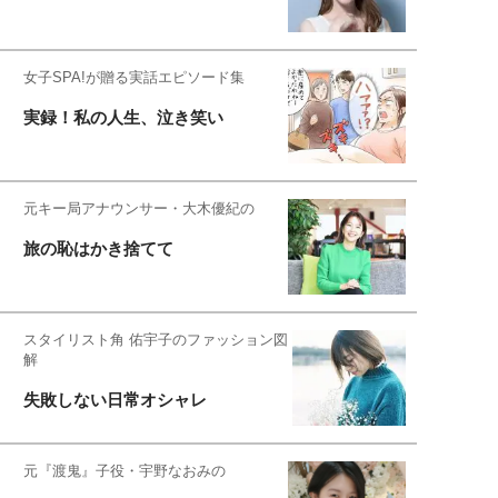
女子SPA!が贈る実話エピソード集
実録！私の人生、泣き笑い
元キー局アナウンサー・大木優紀の
旅の恥はかき捨てて
スタイリスト角 佑宇子のファッション図
解
失敗しない日常オシャレ
元『渡鬼』子役・宇野なおみの