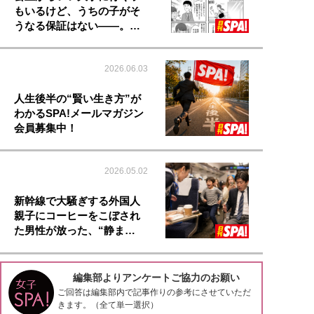
もいるけど、うちの子がそ
うなる保証はない――。…
2026.06.03
人生後半の“賢い生き方”が
わかるSPA!メールマガジン
会員募集中！
2026.05.02
新幹線で大騒ぎする外国人
親子にコーヒーをこぼされ
た男性が放った、“静ま…