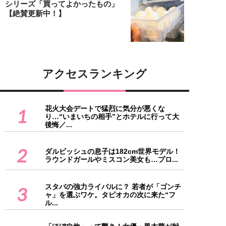
シリーズ「買ってよかったもの」
【絶賛更新中！】
アクセスランキング
花火大会デートで猛烈に気分が悪くな
1
り…“いまいちの相手”とホテルに行って大
後悔／...
2
ダルビッシュの息子は182cm世界モデル！
ラウンドガールやミスコン美女も…プロ...
スタバの強力ライバルに？ 若者が「ゴンチ
3
ャ」を選ぶワケ。タピオカの次に来た“フ
ル...