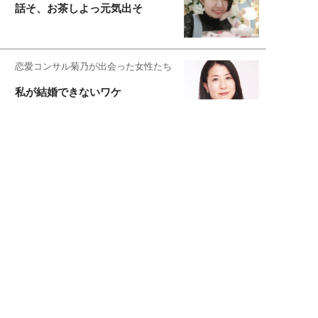
話そ、お茶しよっ元気出そ
恋愛コンサル菊乃が出会った女性たち
私が結婚できないワケ
宇垣美里が映画への想いを綴る
宇垣美里の沼落ちシネマ
松本穂香が映画愛を語ります
銀幕ロンリーガール
猫バカライターがおくる