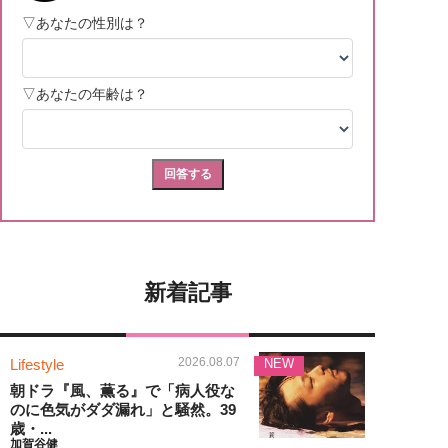
新着記事
2026.08.07
Lifestyle
NEW
朝ドラ『風、薫る』で「病人役な
のに色気がダダ漏れ」と騒然。39
歳・...
加賀谷健