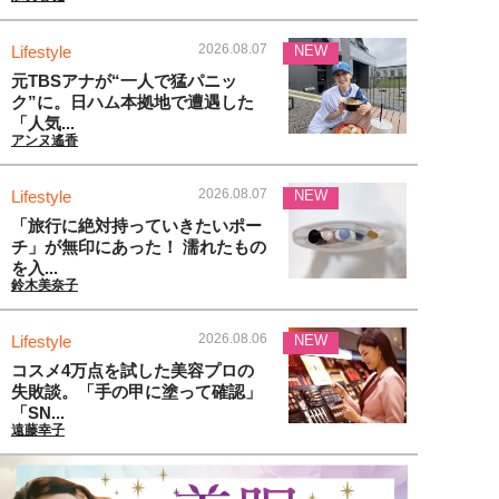
2026.08.07
Lifestyle
NEW
元TBSアナが“一人で猛パニッ
ク”に。日ハム本拠地で遭遇した
「人気...
アンヌ遙香
2026.08.07
Lifestyle
NEW
「旅行に絶対持っていきたいポー
チ」が無印にあった！ 濡れたもの
を入...
鈴木美奈子
2026.08.06
Lifestyle
NEW
コスメ4万点を試した美容プロの
失敗談。「手の甲に塗って確認」
「SN...
遠藤幸子