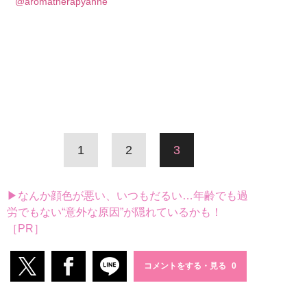
@aromatherapyanne
1
2
3
▶なんか顔色が悪い、いつもだるい…年齢でも過
労でもない“意外な原因”が隠れているかも！
［PR］
コメントをする・見る