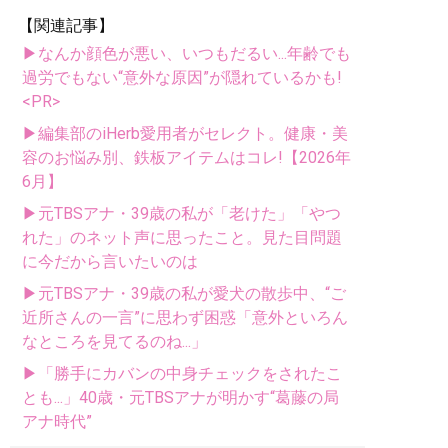
【関連記事】
▶なんか顔色が悪い、いつもだるい...年齢でも
過労でもない“意外な原因”が隠れているかも!
<PR>
▶編集部のiHerb愛用者がセレクト。健康・美
容のお悩み別、鉄板アイテムはコレ!【2026年
6月】
▶元TBSアナ・39歳の私が「老けた」「やつ
れた」のネット声に思ったこと。見た目問題
に今だから言いたいのは
▶元TBSアナ・39歳の私が愛犬の散歩中、“ご
近所さんの一言”に思わず困惑「意外といろん
なところを見てるのね...」
▶「勝手にカバンの中身チェックをされたこ
とも...」40歳・元TBSアナが明かす“葛藤の局
アナ時代”