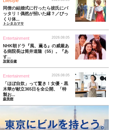
Lifestyle
同僚の結婚式に行ったら彼氏にバ
ッタリ！偶然が招いた縁？／びっ
くり体...
トシタカマサ
2026.08.05
Entertainment
NHK朝ドラ『風、薫る』の威厳あ
る病院長は筒井道隆（55）。『あ
す...
加賀谷健
2026.08.05
Entertainment
「ほぼ自炊」って驚き！女優・黒
木華が献立365日を全公開、「特
製お...
森美樹