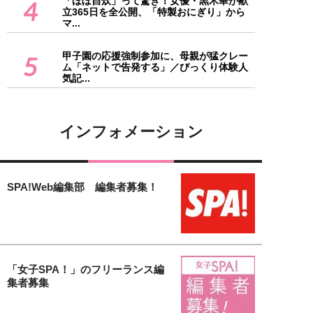
「ほぼ自炊」って驚き！女優・黒木華が献
4
立365日を全公開、「特製おにぎり」から
マ...
甲子園の応援強制参加に、母親が猛クレー
5
ム「ネットで告発する」／びっくり体験人
気記...
インフォメーション
SPA!Web編集部 編集者募集！
「女子SPA！」のフリーランス編
集者募集