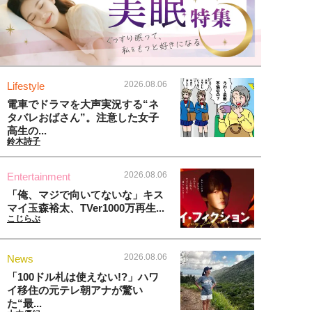
2026.08.06
Lifestyle
電車でドラマを大声実況する“ネ
タバレおばさん”。注意した女子
高生の...
鈴木詩子
2026.08.06
Entertainment
「俺、マジで向いてないな」キス
マイ玉森裕太、TVer1000万再生...
こじらぶ
2026.08.06
News
「100ドル札は使えない!?」ハワ
イ移住の元テレ朝アナが驚い
た“最...