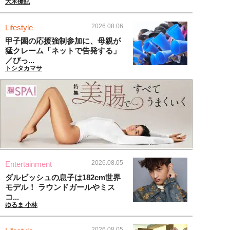
大木優紀
2026.08.06
Lifestyle
甲子園の応援強制参加に、母親が
猛クレーム「ネットで告発する」
／びっ...
トシタカマサ
2026.08.05
Entertainment
ダルビッシュの息子は182cm世界
モデル！ ラウンドガールやミス
コ...
ゆるま 小林
2026.08.05