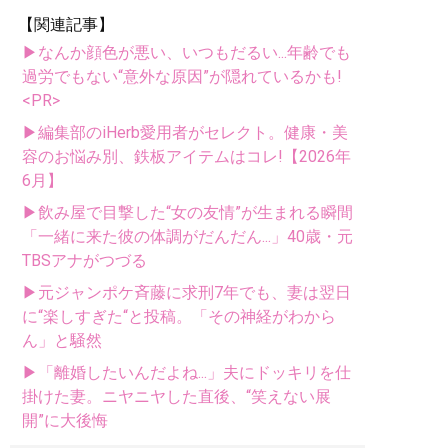
【関連記事】
▶なんか顔色が悪い、いつもだるい...年齢でも
過労でもない“意外な原因”が隠れているかも!
<PR>
▶編集部のiHerb愛用者がセレクト。健康・美
容のお悩み別、鉄板アイテムはコレ!【2026年
6月】
▶飲み屋で目撃した“女の友情”が生まれる瞬間
「一緒に来た彼の体調がだんだん...」40歳・元
TBSアナがつづる
▶元ジャンポケ斉藤に求刑7年でも、妻は翌日
に“楽しすぎた“と投稿。「その神経がわから
ん」と騒然
▶「離婚したいんだよね...」夫にドッキリを仕
掛けた妻。ニヤニヤした直後、“笑えない展
開”に大後悔