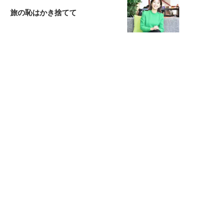
旅の恥はかき捨てて
スタイリスト角 佑宇子のファッション図
解
失敗しない日常オシャレ
元『渡鬼』子役・宇野なおみの
話そ、お茶しよっ元気出そ
宇垣美里が映画への想いを綴る
宇垣美里の沼落ちシネマ