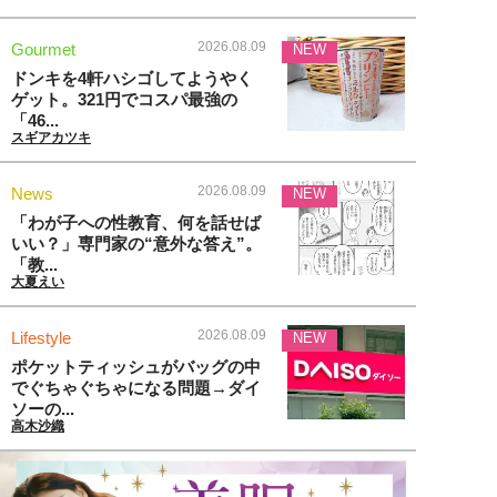
2026.08.09
Gourmet
NEW
ドンキを4軒ハシゴしてようやく
ゲット。321円でコスパ最強の
「46...
スギアカツキ
2026.08.09
News
NEW
「わが子への性教育、何を話せば
いい？」専門家の“意外な答え”。
「教...
大夏えい
2026.08.09
Lifestyle
NEW
ポケットティッシュがバッグの中
でぐちゃぐちゃになる問題→ダイ
ソーの...
高木沙織