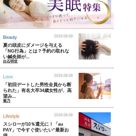
2026.08.09
Beauty
夏の頭皮にダメージを与える
「NG行為」とは？予約の取れな
い鍼灸師が...
白石明世
2026.08.08
Love
「初回デートした男性全員から断
られた」有名大卒34歳女性が、高
望み...
菊乃
2026.08.08
Lifestyle
スシローが10％還元に！「au
PAY」で今すぐ使いたい“最新お
得...