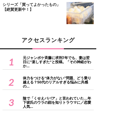
シリーズ「買ってよかったもの」
【絶賛更新中！】
アクセスランキング
元ジャンポケ斉藤に求刑7年でも、妻は翌
1
日に“楽しすぎた“と投稿。「その神経がわ
か...
体力をつける“体力がない”問題、どう乗り
2
越える？50代のリアルすぎる悩みに共感
の...
陰で「くせえババア」と言われていた…年
3
下彼氏のウラの顔を知りトラウマに／恋愛
人気...