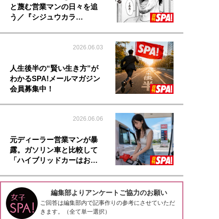
と蔑む営業マンの日々を追
う／『シジュウカラ…
2026.06.03
人生後半の“賢い生き方”が
わかるSPA!メールマガジン
会員募集中！
2026.06.06
元ディーラー営業マンが暴
露。ガソリン車と比較して
「ハイブリッドカーはお…