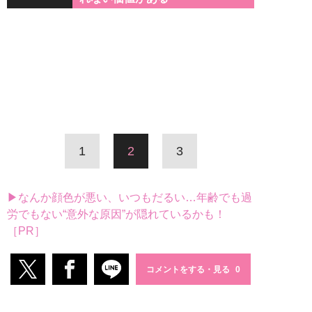
1
2
3
▶なんか顔色が悪い、いつもだるい…年齢でも過
労でもない“意外な原因”が隠れているかも！
［PR］
コメントをする・見る