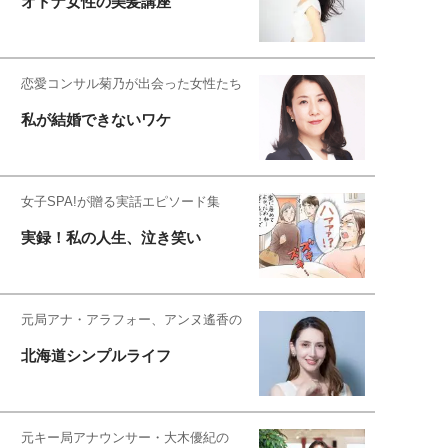
オトナ女性の美髪講座
恋愛コンサル菊乃が出会った女性たち
私が結婚できないワケ
女子SPA!が贈る実話エピソード集
実録！私の人生、泣き笑い
元局アナ・アラフォー、アンヌ遙香の
北海道シンプルライフ
元キー局アナウンサー・大木優紀の