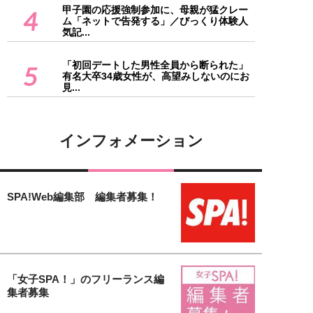
甲子園の応援強制参加に、母親が猛クレー
4
ム「ネットで告発する」／びっくり体験人
気記...
「初回デートした男性全員から断られた」
5
有名大卒34歳女性が、高望みしないのにお
見...
インフォメーション
SPA!Web編集部 編集者募集！
「女子SPA！」のフリーランス編
集者募集