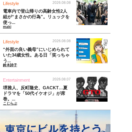
2026.08.08
Lifestyle
電車内で登山帰りの高齢女性2人
組が“まさかの行為”。リュックを
使っ...
maki
2026.08.08
Lifestyle
“外面の良い義母”にいじめられて
いた34歳女性。ある日「笑っちゃ
う...
鈴木詩子
2026.08.07
Entertainment
堺雅人、反町隆史、GACKT…夏
ドラマを「50代イケオジ」が席
巻。...
こじらぶ