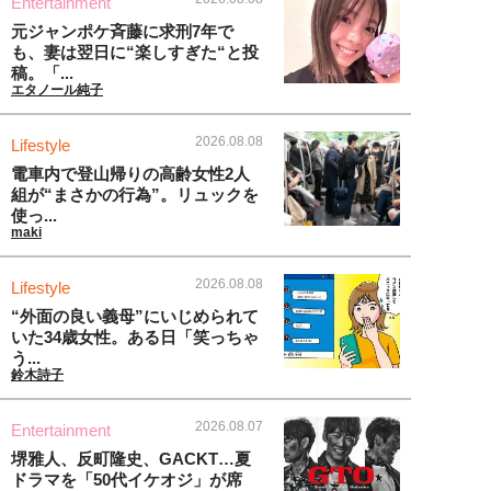
Entertainment
元ジャンポケ斉藤に求刑7年で
も、妻は翌日に“楽しすぎた“と投
稿。「...
エタノール純子
2026.08.08
Lifestyle
電車内で登山帰りの高齢女性2人
組が“まさかの行為”。リュックを
使っ...
maki
2026.08.08
Lifestyle
“外面の良い義母”にいじめられて
いた34歳女性。ある日「笑っちゃ
う...
鈴木詩子
2026.08.07
Entertainment
堺雅人、反町隆史、GACKT…夏
ドラマを「50代イケオジ」が席