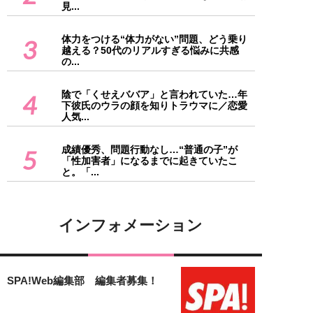
見...
体力をつける“体力がない”問題、どう乗り
3
越える？50代のリアルすぎる悩みに共感
の...
陰で「くせえババア」と言われていた…年
4
下彼氏のウラの顔を知りトラウマに／恋愛
人気...
成績優秀、問題行動なし…“普通の子”が
5
「性加害者」になるまでに起きていたこ
と。「...
インフォメーション
SPA!Web編集部 編集者募集！