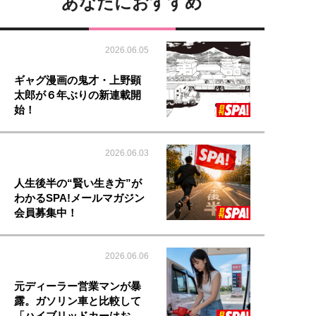
あなたにおすすめ
2026.06.05
ギャグ漫画の鬼才・上野顕
太郎が６年ぶりの新連載開
始！
2026.06.03
人生後半の“賢い生き方”が
わかるSPA!メールマガジン
会員募集中！
2026.06.06
元ディーラー営業マンが暴
露。ガソリン車と比較して
「ハイブリッドカーはお…