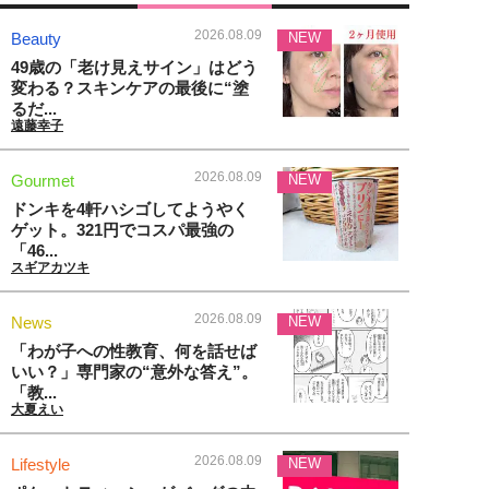
2026.08.09
Beauty
NEW
49歳の「老け見えサイン」はどう
変わる？スキンケアの最後に“塗
るだ...
遠藤幸子
2026.08.09
Gourmet
NEW
ドンキを4軒ハシゴしてようやく
ゲット。321円でコスパ最強の
「46...
スギアカツキ
2026.08.09
News
NEW
「わが子への性教育、何を話せば
いい？」専門家の“意外な答え”。
「教...
大夏えい
2026.08.09
Lifestyle
NEW