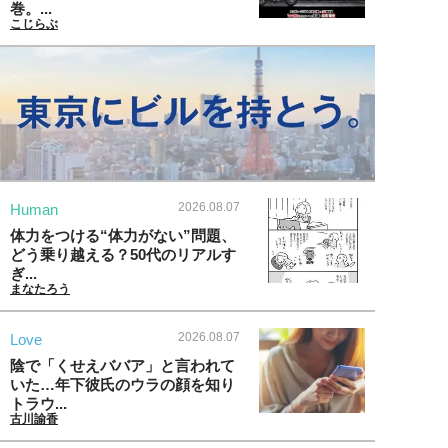
巻。...
こじらぶ
2026.08.07
Human
体力をつける“体力がない”問題、
どう乗り越える？50代のリアルす
ぎ...
まなたろう
2026.08.07
Love
陰で「くせえババア」と言われて
いた…年下彼氏のウラの顔を知り
トラウ...
古川諭香