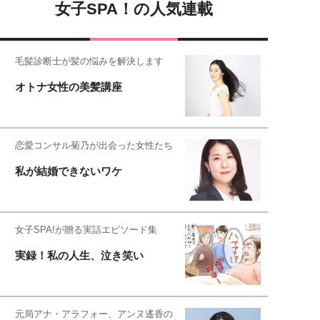
女子SPA！の人気連載
毛髪診断士が髪の悩みを解決します
オトナ女性の美髪講座
恋愛コンサル菊乃が出会った女性たち
私が結婚できないワケ
女子SPA!が贈る実話エピソード集
実録！私の人生、泣き笑い
元局アナ・アラフォー、アンヌ遙香の