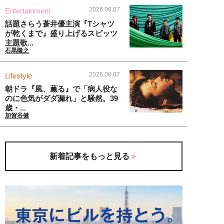
2026.08.07
Entertainment
話題さらう蒼井優主演『Tシャツ
が乾くまで』盛り上げるスピッツ
主題歌...
石黒隆之
2026.08.07
Lifestyle
朝ドラ『風、薫る』で「病人役な
のに色気がダダ漏れ」と騒然。39
歳・...
加賀谷健
新着記事をもっと見る