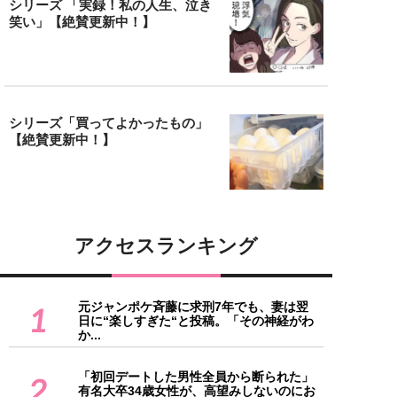
シリーズ 「実録！私の人生、泣き
笑い」【絶賛更新中！】
シリーズ「買ってよかったもの」
【絶賛更新中！】
アクセスランキング
元ジャンポケ斉藤に求刑7年でも、妻は翌
1
日に“楽しすぎた“と投稿。「その神経がわ
か...
「初回デートした男性全員から断られた」
2
有名大卒34歳女性が、高望みしないのにお