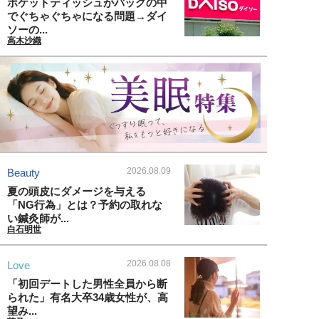
ポケットティッシュがバッグの中
でぐちゃぐちゃになる問題→ダイ
ソーの...
高木沙織
2026.08.09
Beauty
夏の頭皮にダメージを与える
「NG行為」とは？予約の取れな
い鍼灸師が...
白石明世
2026.08.08
Love
「初回デートした男性全員から断
られた」有名大卒34歳女性が、高
望み...