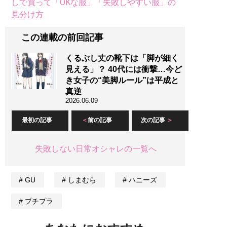
しで買って「OKな服」「失敗しやすい服」の
見分け方
この連載の前回記事
くるぶし丈の靴下は「脚が細く
見える」？ 40代には衝撃…今ど
き女子の“美脚ルール”は平成と
真逆
2026.06.09
最初の記事
前の記事
次の記事
失敗しない日常オシャレの一覧へ
GU
しまむら
ハニーズ
プチプラ