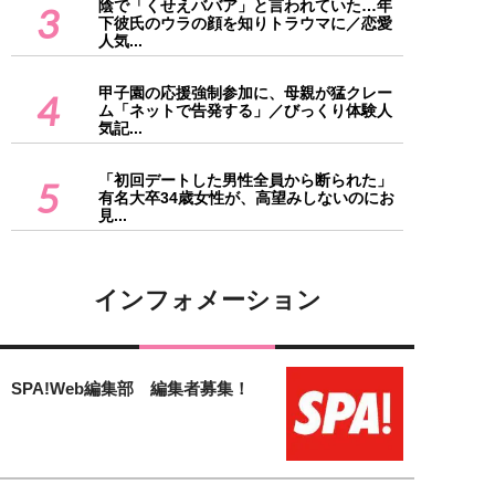
陰で「くせえババア」と言われていた…年
3
下彼氏のウラの顔を知りトラウマに／恋愛
人気...
甲子園の応援強制参加に、母親が猛クレー
4
ム「ネットで告発する」／びっくり体験人
気記...
「初回デートした男性全員から断られた」
5
有名大卒34歳女性が、高望みしないのにお
見...
インフォメーション
SPA!Web編集部 編集者募集！