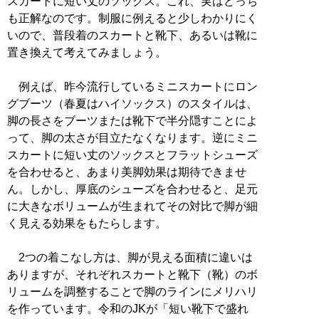
スカートに短い丈のソックス。これ、実はどっち
も正解なのです。制服に例えると少しわかりにく
いので、普段着のスカートと靴下、あるいは靴に
置き換えて考えてみましょう。
例えば、昨今流行しているミニスカートにロン
グブーツ（春夏はハイソックス）のスタイルは、
脚の長さをブーツまたは靴下で半分隠すことによ
って、脚の太さが目立たなくなります。逆にミニ
スカートに短い丈のソックスとフラットシューズ
を合わせると、あまり美脚効果は期待できませ
ん。しかし、厚底のシューズを合わせると、足元
に大きなボリュームが生まれてその対比で脚が細
く見える効果をもたらします。
2つの着こなし方は、脚が見える面積に違いは
ありますが、それぞれスカートと靴下（靴）のボ
リュームを調整することで脚のラインにメリハリ
を作っています。令和のJKが「短い靴下で盛れ