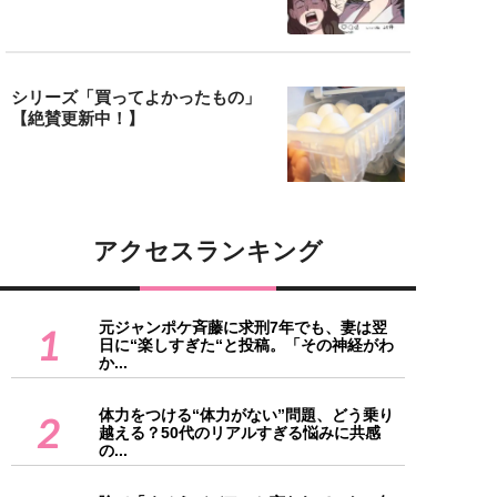
シリーズ「買ってよかったもの」
【絶賛更新中！】
アクセスランキング
元ジャンポケ斉藤に求刑7年でも、妻は翌
1
日に“楽しすぎた“と投稿。「その神経がわ
か...
体力をつける“体力がない”問題、どう乗り
2
越える？50代のリアルすぎる悩みに共感
の...