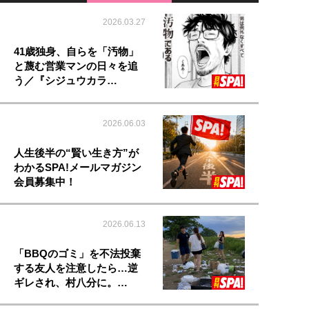
2026.03.27
41歳独身、自らを「汚物」
と蔑む営業マンの日々を追
う／『シジュウカラ…
2026.06.03
人生後半の“賢い生き方”が
わかるSPA!メールマガジン
会員募集中！
2026.06.13
「BBQのゴミ」を不法投棄
する友人を注意したら…逆
ギレされ、村八分に。…