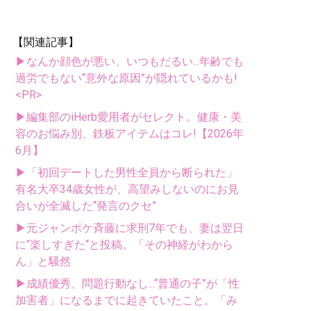
【関連記事】
▶なんか顔色が悪い、いつもだるい...年齢でも
過労でもない“意外な原因”が隠れているかも!
<PR>
▶編集部のiHerb愛用者がセレクト。健康・美
容のお悩み別、鉄板アイテムはコレ!【2026年
6月】
▶「初回デートした男性全員から断られた」
有名大卒34歳女性が、高望みしないのにお見
合いが全滅した“発言のクセ”
▶元ジャンポケ斉藤に求刑7年でも、妻は翌日
に“楽しすぎた“と投稿。「その神経がわから
ん」と騒然
▶成績優秀、問題行動なし...“普通の子”が「性
加害者」になるまでに起きていたこと。「み