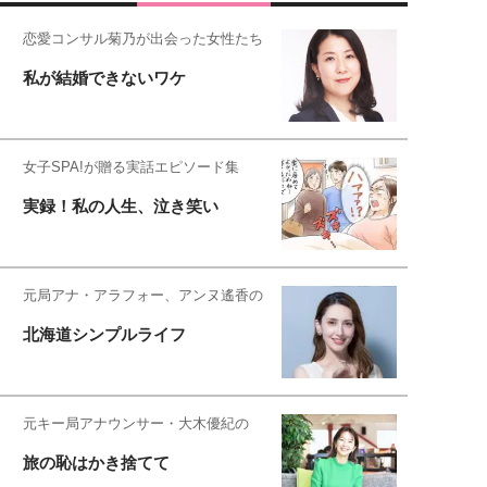
恋愛コンサル菊乃が出会った女性たち
私が結婚できないワケ
女子SPA!が贈る実話エピソード集
実録！私の人生、泣き笑い
元局アナ・アラフォー、アンヌ遙香の
北海道シンプルライフ
元キー局アナウンサー・大木優紀の
旅の恥はかき捨てて