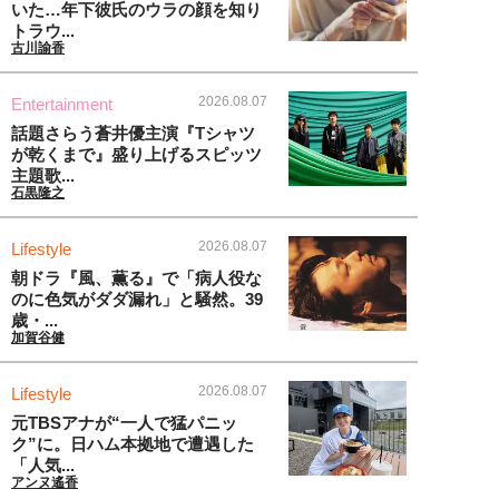
いた…年下彼氏のウラの顔を知り
トラウ...
古川諭香
2026.08.07
Entertainment
話題さらう蒼井優主演『Tシャツ
が乾くまで』盛り上げるスピッツ
主題歌...
石黒隆之
2026.08.07
Lifestyle
朝ドラ『風、薫る』で「病人役な
のに色気がダダ漏れ」と騒然。39
歳・...
加賀谷健
2026.08.07
Lifestyle
元TBSアナが“一人で猛パニッ
ク”に。日ハム本拠地で遭遇した
「人気...
アンヌ遙香