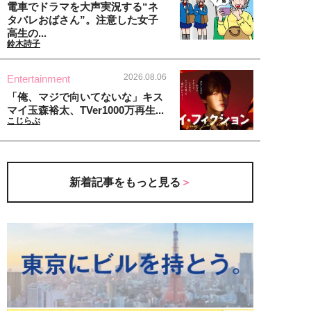
電車でドラマを大声実況する“ネ
タバレおばさん”。注意した女子
高生の...
鈴木詩子
2026.08.06
Entertainment
「俺、マジで向いてないな」キス
マイ玉森裕太、TVer1000万再生...
こじらぶ
新着記事をもっと見る