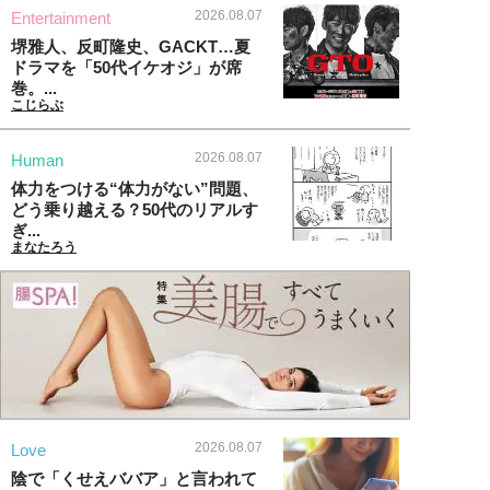
2026.08.07
Entertainment
堺雅人、反町隆史、GACKT…夏
ドラマを「50代イケオジ」が席
巻。...
こじらぶ
2026.08.07
Human
体力をつける“体力がない”問題、
どう乗り越える？50代のリアルす
ぎ...
まなたろう
2026.08.07
Love
陰で「くせえババア」と言われて