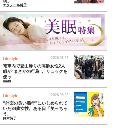
稿。「...
エタノール純子
2026.08.08
Lifestyle
電車内で登山帰りの高齢女性2人
組が“まさかの行為”。リュックを
使っ...
maki
2026.08.08
Lifestyle
“外面の良い義母”にいじめられて
いた34歳女性。ある日「笑っちゃ
う...
鈴木詩子