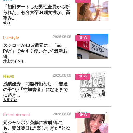
「初回デートした男性全員から断
られた」有名大卒34歳女性が、高
望み...
菊乃
2026.08.08
Lifestyle
NEW
スシローが10％還元に！「au
PAY」で今すぐ使いたい“最新お
得...
井上ポイント
2026.08.08
News
NEW
成績優秀、問題行動なし…“普通
の子”が「性加害者」になるまで
に起き...
大夏えい
2026.08.08
Entertainment
NEW
元ジャンポケ斉藤に求刑7年で
も、妻は翌日に“楽しすぎた“と投