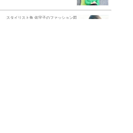
スタイリスト角 佑宇子のファッション図
解
失敗しない日常オシャレ
元『渡鬼』子役・宇野なおみの
話そ、お茶しよっ元気出そ
宇垣美里が映画への想いを綴る
宇垣美里の沼落ちシネマ
松本穂香が映画愛を語ります