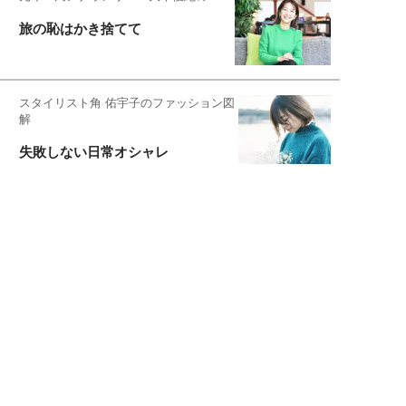
旅の恥はかき捨てて
スタイリスト角 佑宇子のファッション図
解
失敗しない日常オシャレ
元『渡鬼』子役・宇野なおみの
話そ、お茶しよっ元気出そ
宇垣美里が映画への想いを綴る
宇垣美里の沼落ちシネマ