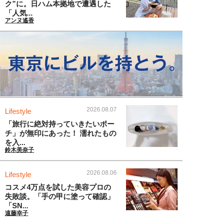
ク”に。日ハム本拠地で遭遇した
「人気...
アンヌ遙香
2026.08.07
Lifestyle
「旅行に絶対持っていきたいポー
チ」が無印にあった！ 濡れたもの
を入...
鈴木美奈子
2026.08.06
Lifestyle
コスメ4万点を試した美容プロの
失敗談。「手の甲に塗って確認」
「SN...
遠藤幸子