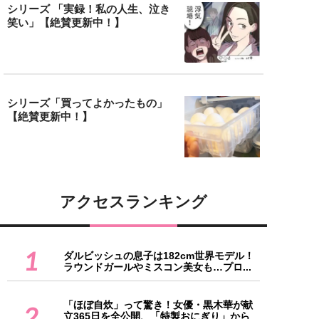
シリーズ 「実録！私の人生、泣き
笑い」【絶賛更新中！】
シリーズ「買ってよかったもの」
【絶賛更新中！】
アクセスランキング
1
ダルビッシュの息子は182cm世界モデル！
ラウンドガールやミスコン美女も…プロ...
「ほぼ自炊」って驚き！女優・黒木華が献
2
立365日を全公開、「特製おにぎり」から