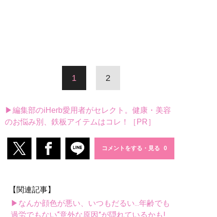
1
2
▶編集部のiHerb愛用者がセレクト。健康・美容
のお悩み別、鉄板アイテムはコレ！［PR］
コメントをする・見る
【関連記事】
▶なんか顔色が悪い、いつもだるい...年齢でも
過労でもない“意外な原因”が隠れているかも!