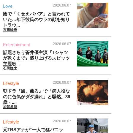
2026.08.07
Love
陰で「くせえババア」と言われて
いた…年下彼氏のウラの顔を知り
トラウ...
古川諭香
2026.08.07
Entertainment
話題さらう蒼井優主演『Tシャツ
が乾くまで』盛り上げるスピッツ
主題歌...
石黒隆之
2026.08.07
Lifestyle
朝ドラ『風、薫る』で「病人役な
のに色気がダダ漏れ」と騒然。39
歳・...
加賀谷健
2026.08.07
Lifestyle
元TBSアナが“一人で猛パニッ