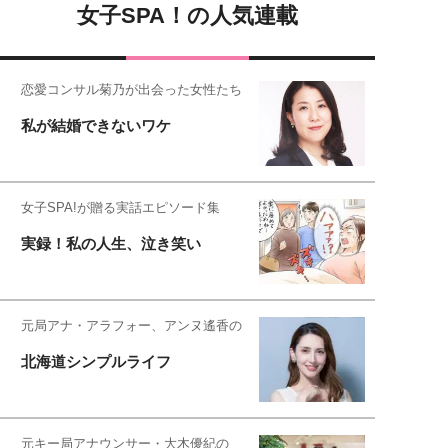
女子SPA！の人気連載
恋愛コンサル菊乃が出会った女性たち
私が結婚できないワケ
女子SPA!が贈る実話エピソード集
実録！私の人生、泣き笑い
元局アナ・アラフォー、アンヌ遙香の
北海道シンプルライフ
元キー局アナウンサー・大木優紀の