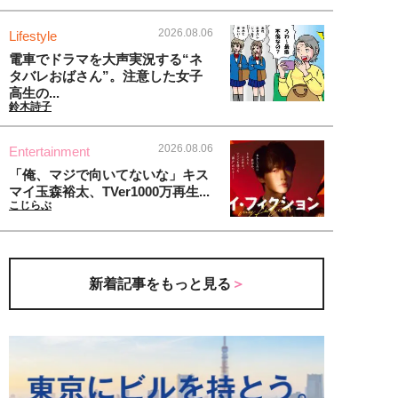
2026.08.06
Lifestyle
電車でドラマを大声実況する“ネ
タバレおばさん”。注意した女子
高生の...
鈴木詩子
2026.08.06
Entertainment
「俺、マジで向いてないな」キス
マイ玉森裕太、TVer1000万再生...
こじらぶ
新着記事をもっと見る