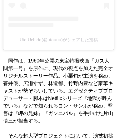
Uta Uchida(@utauuu)がシェアした投稿
同作は、1960年公開の東宝特撮映画『ガス人
間第一号』を原作に、現代の視点を加えた完全オ
リジナルストーリー作品。小栗旬が主演を務め、
蒼井優、広瀬すず、林遣都、竹野内豊など豪華キ
ャストが勢ぞろいしている。エグゼクティブプロ
デューサー・脚本はNetflixシリーズ『地獄が呼ん
でいる』などで知られるヨン・サンホが務め、監
督は『岬の兄妹』『ガンニバル』を手掛けた片山
慎三が担当する。
そんな超大型プロジェクトにおいて、演技初挑