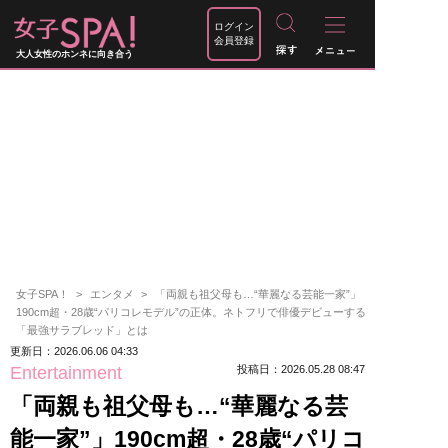
ログイン
会員登録
大人女性のホンネに向き合う
女子SPA！
エンタメ
「両親も祖父母も…“華麗なる芸能一家”」
190cm超・28歳“パリコレモデル”の正体。ネトフリで俳優デビューする
「最強サラブレッド」とは
更新日：2026.06.06 04:33
Entertainment
投稿日：2026.05.28 08:47
「両親も祖父母も…“華麗なる芸
能一家”」190cm超・28歳“パリコ