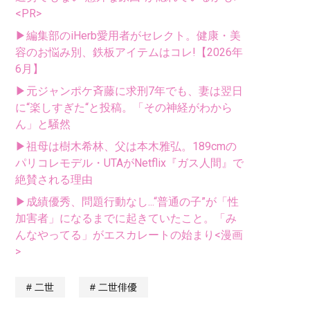
<PR>
▶編集部のiHerb愛用者がセレクト。健康・美
容のお悩み別、鉄板アイテムはコレ!【2026年
6月】
▶元ジャンポケ斉藤に求刑7年でも、妻は翌日
に“楽しすぎた“と投稿。「その神経がわから
ん」と騒然
▶祖母は樹木希林、父は本木雅弘。189cmの
パリコレモデル・UTAがNetflix『ガス人間』で
絶賛される理由
▶成績優秀、問題行動なし...“普通の子”が「性
加害者」になるまでに起きていたこと。「み
んなやってる」がエスカレートの始まり<漫画
>
二世
二世俳優