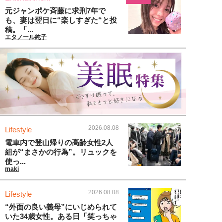
元ジャンポケ斉藤に求刑7年で
も、妻は翌日に“楽しすぎた“と投
稿。「...
エタノール純子
2026.08.08
Lifestyle
電車内で登山帰りの高齢女性2人
組が“まさかの行為”。リュックを
使っ...
maki
2026.08.08
Lifestyle
“外面の良い義母”にいじめられて
いた34歳女性。ある日「笑っちゃ