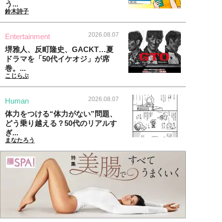
う...
鈴木詩子
2026.08.07
Entertainment
堺雅人、反町隆史、GACKT…夏
ドラマを「50代イケオジ」が席
巻。...
こじらぶ
2026.08.07
Human
体力をつける“体力がない”問題、
どう乗り越える？50代のリアルす
ぎ...
まなたろう