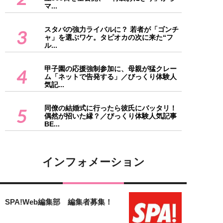
マ...
スタバの強力ライバルに？ 若者が「ゴンチ
3
ャ」を選ぶワケ。タピオカの次に来た“フ
ル...
甲子園の応援強制参加に、母親が猛クレー
4
ム「ネットで告発する」／びっくり体験人
気記...
同僚の結婚式に行ったら彼氏にバッタリ！
5
偶然が招いた縁？／びっくり体験人気記事
BE...
インフォメーション
SPA!Web編集部 編集者募集！