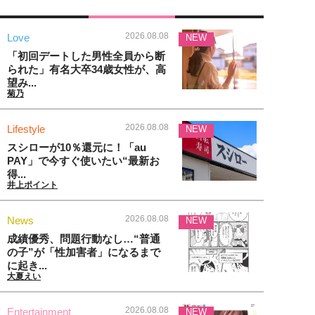
2026.08.08
Love
NEW
「初回デートした男性全員から断
られた」有名大卒34歳女性が、高
望み...
菊乃
2026.08.08
Lifestyle
NEW
スシローが10％還元に！「au
PAY」で今すぐ使いたい“最新お
得...
井上ポイント
2026.08.08
News
NEW
成績優秀、問題行動なし…“普通
の子”が「性加害者」になるまで
に起き...
大夏えい
2026.08.08
Entertainment
NEW