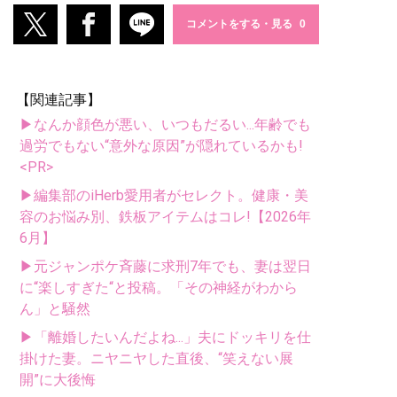
コメントをする・見る
【関連記事】
▶なんか顔色が悪い、いつもだるい...年齢でも
過労でもない“意外な原因”が隠れているかも!
<PR>
▶編集部のiHerb愛用者がセレクト。健康・美
容のお悩み別、鉄板アイテムはコレ!【2026年
6月】
▶元ジャンポケ斉藤に求刑7年でも、妻は翌日
に“楽しすぎた“と投稿。「その神経がわから
ん」と騒然
▶「離婚したいんだよね...」夫にドッキリを仕
掛けた妻。ニヤニヤした直後、“笑えない展
開”に大後悔