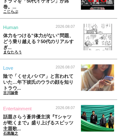
ドラマを「50代イケオジ」が席
巻。...
こじらぶ
2026.08.07
Human
体力をつける“体力がない”問題、
どう乗り越える？50代のリアルす
ぎ...
まなたろう
2026.08.07
Love
陰で「くせえババア」と言われて
いた…年下彼氏のウラの顔を知り
トラウ...
古川諭香
2026.08.07
Entertainment
話題さらう蒼井優主演『Tシャツ
が乾くまで』盛り上げるスピッツ
主題歌...
石黒隆之