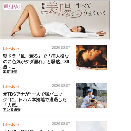
2026.08.07
Lifestyle
朝ドラ『風、薫る』で「病人役な
のに色気がダダ漏れ」と騒然。39
歳・...
加賀谷健
2026.08.07
Lifestyle
元TBSアナが“一人で猛パニッ
ク”に。日ハム本拠地で遭遇した
「人気...
アンヌ遙香
2026.08.07
Lifestyle