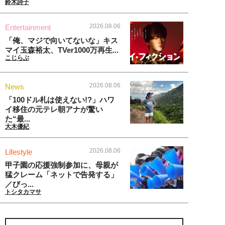
鈴木詩子
2026.08.06
Entertainment
「俺、マジで向いてないな」キス
マイ玉森裕太、TVer1000万再生...
こじらぶ
2026.08.06
News
「100ドル札は使えない!?」ハワ
イ移住の元テレ朝アナが驚い
た“最...
大木優紀
2026.08.06
Lifestyle
甲子園の応援強制参加に、母親が
猛クレーム「ネットで告発する」
／びっ...
トシタカマサ