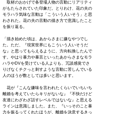
取材のおかげで各登場人物の言動にリアリティ
がもたらされていた印象だ。とりわけ、花の夫の
モラハラ気味な言動は「こういう人いそう」と思
わされた。花の夫の言動の描き方で意識したこと
を振り返る。
「描き始めた頃は、あからさまに嫌なやつでし
た。ただ、『現実世界にもこういう人いそうだ
な』と思ってもらえるように、方向転換したんで
す。やはり暴力や暴言といったあからさまなモラ
ハラやDVを受けている人よりも、冗談感覚でさ
りげなくチクっと刺すような言動に苦しんでいる
人のほうが数としては多いと思います。
花が『こんな嫌味を言われたくらいでいちいち
離婚を考えていたらキリがないな』『不快だけど
友達にわざわざ話すレベルではないな』と思える
ラインは意識しました。また、『いっそのこと暴
力を振るってくれたほうが、離婚を決意するきっ