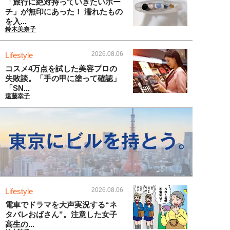
「旅行に絶対持っていきたいポー
チ」が無印にあった！ 濡れたもの
を入...
鈴木美奈子
2026.08.06
Lifestyle
コスメ4万点を試した美容プロの
失敗談。「手の甲に塗って確認」
「SN...
遠藤幸子
2026.08.06
Lifestyle
電車でドラマを大声実況する“ネ
タバレおばさん”。注意した女子
高生の...