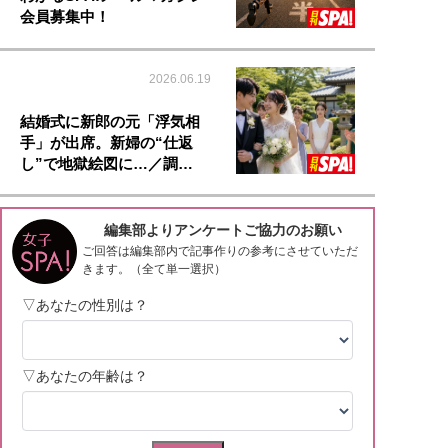
会員募集中！
2026.06.19
結婚式に新郎の元「浮気相
手」が出席。新婦の“仕返
し”で地獄絵図に…／調…