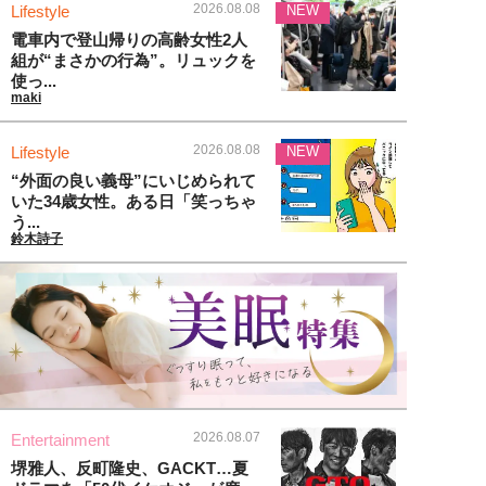
2026.08.08
Lifestyle
NEW
電車内で登山帰りの高齢女性2人
組が“まさかの行為”。リュックを
使っ...
maki
2026.08.08
Lifestyle
NEW
“外面の良い義母”にいじめられて
いた34歳女性。ある日「笑っちゃ
う...
鈴木詩子
2026.08.07
Entertainment
堺雅人、反町隆史、GACKT…夏