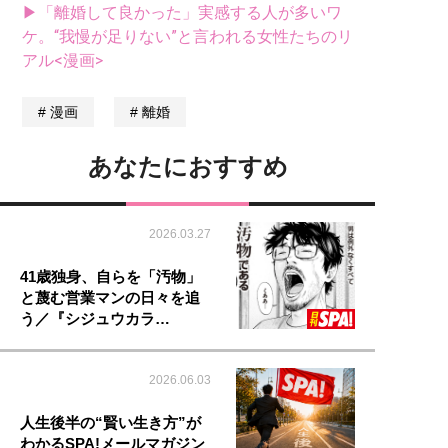
▶「離婚して良かった」実感する人が多いワ
ケ。“我慢が足りない”と言われる女性たちのリ
アル<漫画>
漫画
離婚
あなたにおすすめ
2026.03.27
41歳独身、自らを「汚物」
と蔑む営業マンの日々を追
う／『シジュウカラ…
2026.06.03
人生後半の“賢い生き方”が
わかるSPA!メールマガジン