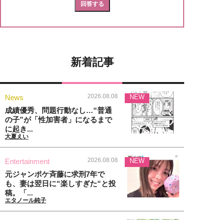
新着記事
2026.08.08
News
NEW
成績優秀、問題行動なし…“普通
の子”が「性加害者」になるまで
に起き...
大夏えい
2026.08.08
Entertainment
NEW
元ジャンポケ斉藤に求刑7年で
も、妻は翌日に“楽しすぎた“と投
稿。「...
エタノール純子