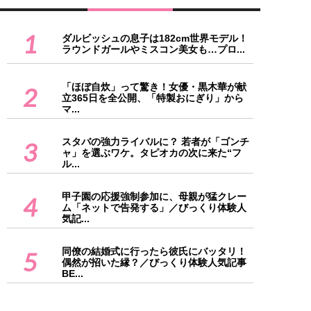
1
ダルビッシュの息子は182cm世界モデル！
ラウンドガールやミスコン美女も…プロ...
「ほぼ自炊」って驚き！女優・黒木華が献
2
立365日を全公開、「特製おにぎり」から
マ...
スタバの強力ライバルに？ 若者が「ゴンチ
3
ャ」を選ぶワケ。タピオカの次に来た“フ
ル...
甲子園の応援強制参加に、母親が猛クレー
4
ム「ネットで告発する」／びっくり体験人
気記...
同僚の結婚式に行ったら彼氏にバッタリ！
5
偶然が招いた縁？／びっくり体験人気記事
BE...