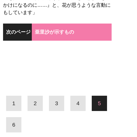
かけになるのに……』と、花が思うような言動に
もしています」
次のページ
亜里沙が示すもの
1
2
3
4
5
6