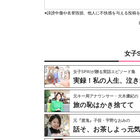
女子
女子SPA!が贈る実話エピソード集
実録！私の人生、泣き
元キー局アナウンサー・大木優紀の
旅の恥はかき捨てて
元『渡鬼』子役・宇野なおみの
話そ、お茶しよっ元