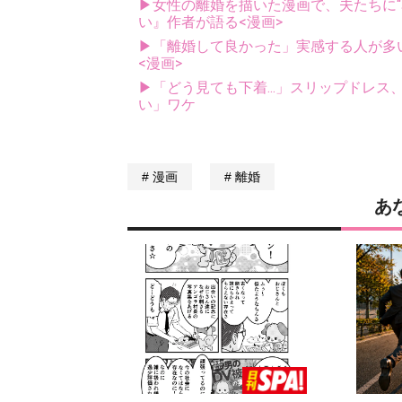
▶女性の離婚を描いた漫画で、夫たちに
い』作者が語る<漫画>
▶「離婚して良かった」実感する人が多
<漫画>
▶「どう見ても下着...」スリップドレ
い」ワケ
漫画
離婚
あ