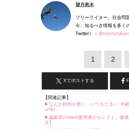
望月悠木
フリーライター。社会問
今、知るべき情報を多く
Twitter）：
@mochizukiyu
1
2
Xでポストする
【関連記事】
▶なんか顔色が悪い、いつもだるい...年
<PR>
▶編集部のiHerb愛用者がセレクト。健
月】