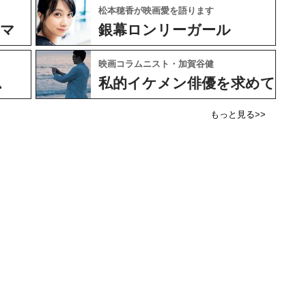
松本穂香が映画愛を語ります
ネマ
銀幕ロンリーガール
映画コラムニスト・加賀谷健
ム
私的イケメン俳優を求めて
もっと見る>>