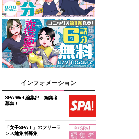
インフォメーション
SPA!Web編集部 編集者
募集！
「女子SPA！」のフリーラ
ンス編集者募集