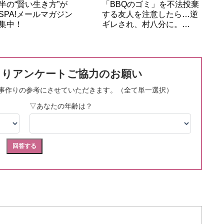
半の“賢い生き方”が
「BBQのゴミ」を不法投棄
SPA!メールマガジン
する友人を注意したら…逆
集中！
ギレされ、村八分に。…