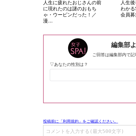
人生に疲れたおじさんの前
人生後
に現れたのは謎のおもち
わかる
ゃ・ウーピンだった！／
会員募
漫…