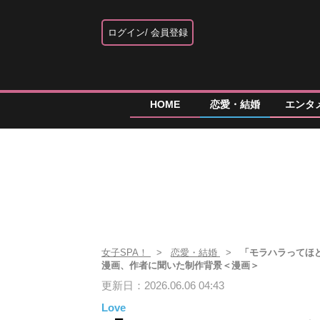
ログイン
会員登録
HOME
恋愛・結婚
エンタ
女子SPA！
恋愛・結婚
「モラハラってほ
漫画、作者に聞いた制作背景＜漫画＞
更新日：2026.06.06 04:43
Love