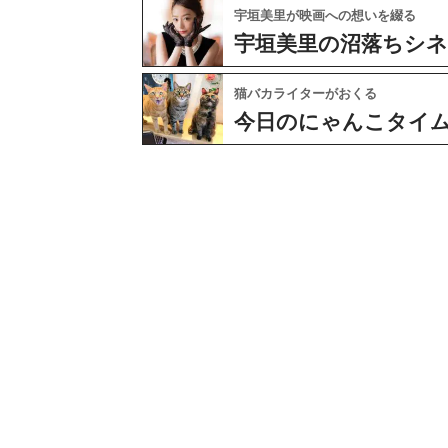
宇垣美里が映画への想いを綴る
宇垣美里の沼落ちシ
猫バカライターがおくる
今日のにゃんこタイ