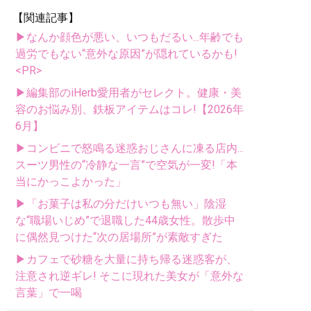
【関連記事】
▶なんか顔色が悪い、いつもだるい...年齢でも
過労でもない“意外な原因”が隠れているかも!
<PR>
▶編集部のiHerb愛用者がセレクト。健康・美
容のお悩み別、鉄板アイテムはコレ!【2026年
6月】
▶コンビニで怒鳴る迷惑おじさんに凍る店内...
スーツ男性の“冷静な一言”で空気が一変!「本
当にかっこよかった」
▶「お菓子は私の分だけいつも無い」陰湿
な“職場いじめ”で退職した44歳女性。散歩中
に偶然見つけた“次の居場所”が素敵すぎた
▶カフェで砂糖を大量に持ち帰る迷惑客が、
注意され逆ギレ! そこに現れた美女が「意外な
言葉」で一喝