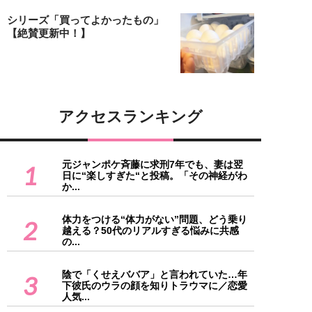
シリーズ「買ってよかったもの」
【絶賛更新中！】
アクセスランキング
元ジャンポケ斉藤に求刑7年でも、妻は翌
1
日に“楽しすぎた“と投稿。「その神経がわ
か...
体力をつける“体力がない”問題、どう乗り
2
越える？50代のリアルすぎる悩みに共感
の...
陰で「くせえババア」と言われていた…年
3
下彼氏のウラの顔を知りトラウマに／恋愛
人気...