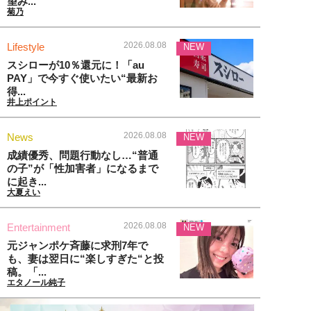
望み...
菊乃
2026.08.08
Lifestyle
NEW
スシローが10％還元に！「au
PAY」で今すぐ使いたい“最新お
得...
井上ポイント
2026.08.08
News
NEW
成績優秀、問題行動なし…“普通
の子”が「性加害者」になるまで
に起き...
大夏えい
2026.08.08
Entertainment
NEW
元ジャンポケ斉藤に求刑7年で
も、妻は翌日に“楽しすぎた“と投
稿。「...
エタノール純子