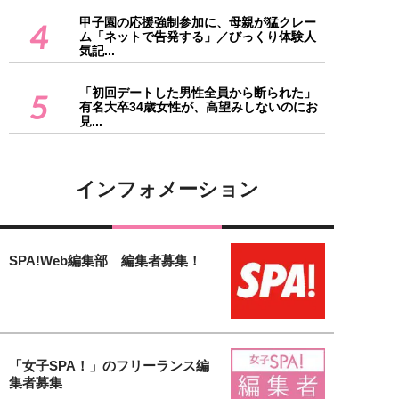
甲子園の応援強制参加に、母親が猛クレー
4
ム「ネットで告発する」／びっくり体験人
気記...
「初回デートした男性全員から断られた」
5
有名大卒34歳女性が、高望みしないのにお
見...
インフォメーション
SPA!Web編集部 編集者募集！
「女子SPA！」のフリーランス編
集者募集