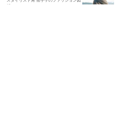
スタイリスト角 佑宇子のファッション図
解
失敗しない日常オシャレ
元『渡鬼』子役・宇野なおみの
話そ、お茶しよっ元気出そ
宇垣美里が映画への想いを綴る
宇垣美里の沼落ちシネマ
松本穂香が映画愛を語ります
銀幕ロンリーガール