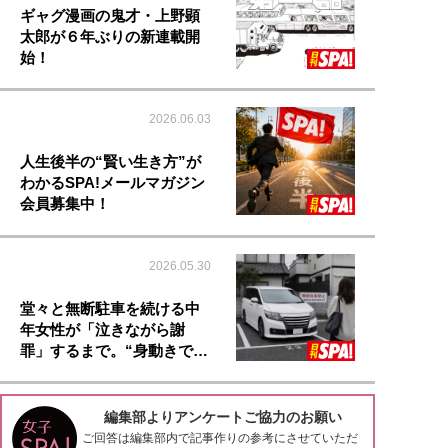
ギャグ漫画の鬼才・上野顕
太郎が６年ぶりの新連載開
始！
2026.06.03
人生後半の“賢い生き方”が
わかるSPA!メールマガジン
会員募集中！
2026.05.30
堂々と無断駐車を続ける中
年女性が「泣きながら謝
罪」するまで。“身動きで…