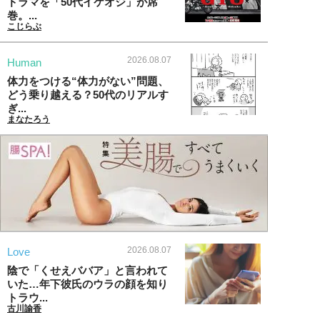
ドラマを「50代イケオジ」が席
巻。...
こじらぶ
2026.08.07
Human
体力をつける“体力がない”問題、
どう乗り越える？50代のリアルす
ぎ...
まなたろう
2026.08.07
Love
陰で「くせえババア」と言われて
いた…年下彼氏のウラの顔を知り
トラウ...
古川諭香