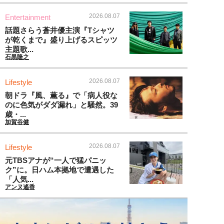
2026.08.07
Entertainment
話題さらう蒼井優主演『Tシャツ
が乾くまで』盛り上げるスピッツ
主題歌...
石黒隆之
2026.08.07
Lifestyle
朝ドラ『風、薫る』で「病人役な
のに色気がダダ漏れ」と騒然。39
歳・...
加賀谷健
2026.08.07
Lifestyle
元TBSアナが“一人で猛パニッ
ク”に。日ハム本拠地で遭遇した
「人気...
アンヌ遙香