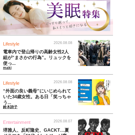
2026.08.08
Lifestyle
電車内で登山帰りの高齢女性2人
組が“まさかの行為”。リュックを
使っ...
maki
2026.08.08
Lifestyle
“外面の良い義母”にいじめられて
いた34歳女性。ある日「笑っちゃ
う...
鈴木詩子
2026.08.07
Entertainment
堺雅人、反町隆史、GACKT…夏