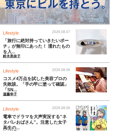
2026.08.07
Lifestyle
「旅行に絶対持っていきたいポー
チ」が無印にあった！ 濡れたもの
を入...
鈴木美奈子
2026.08.06
Lifestyle
コスメ4万点を試した美容プロの
失敗談。「手の甲に塗って確認」
「SN...
遠藤幸子
2026.08.06
Lifestyle
電車でドラマを大声実況する“ネ
タバレおばさん”。注意した女子
高生の...