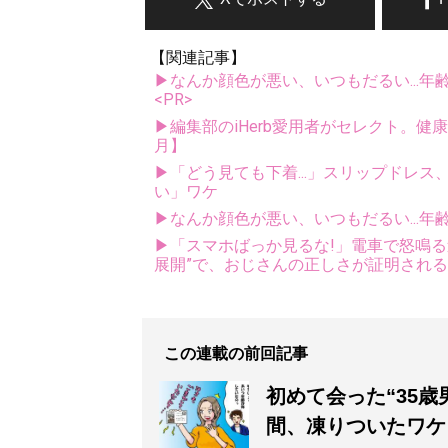
【関連記事】
▶なんか顔色が悪い、いつもだるい...年
<PR>
▶編集部のiHerb愛用者がセレクト。健
月】
▶「どう見ても下着...」スリップドレ
い」ワケ
▶なんか顔色が悪い、いつもだるい...年
▶「スマホばっか見るな!」電車で怒鳴る迷
展開”で、おじさんの正しさが証明される
この連載の前回記事
初めて会った“35
間、凍りついたワケ