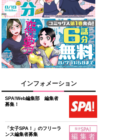
インフォメーション
SPA!Web編集部 編集者
募集！
「女子SPA！」のフリーラ
ンス編集者募集