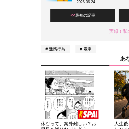
2026.06.24
最初の記事
実録！私
迷惑行為
電車
あ
休むって、案外難しい？お
人生後