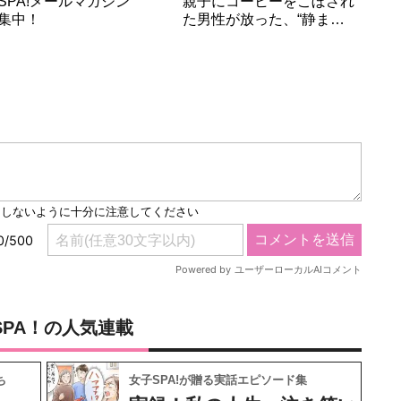
SPA!メールマガジン
親子にコーヒーをこぼされ
集中！
た男性が放った、“静ま…
SPA！の人気連載
ち
女子SPA!が贈る実話エピソード集