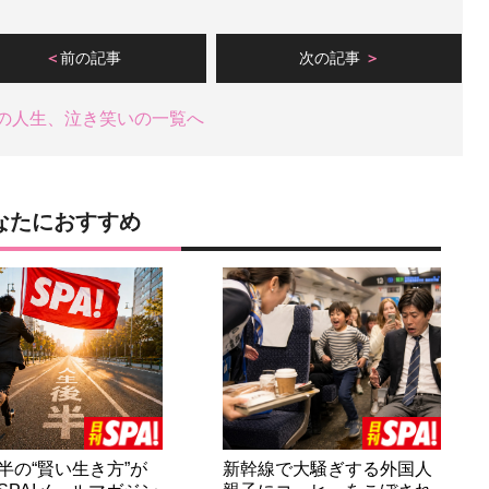
前の記事
次の記事
の人生、泣き笑いの一覧へ
なたにおすすめ
半の“賢い生き方”が
新幹線で大騒ぎする外国人