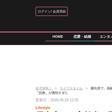
ログイン
会員登録
HOME
恋愛・結婚
エンタ
女子SPA！
ライフスタイル
優先席で、高
「説教」が痛快すぎた
更新日：2026.06.28 12:35
Lifestyle