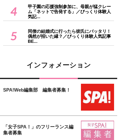
甲子園の応援強制参加に、母親が猛クレー
4
ム「ネットで告発する」／びっくり体験人
気記...
同僚の結婚式に行ったら彼氏にバッタリ！
5
偶然が招いた縁？／びっくり体験人気記事
BE...
インフォメーション
SPA!Web編集部 編集者募集！
「女子SPA！」のフリーランス編
集者募集