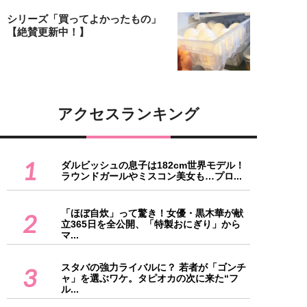
シリーズ「買ってよかったもの」
【絶賛更新中！】
アクセスランキング
1
ダルビッシュの息子は182cm世界モデル！
ラウンドガールやミスコン美女も…プロ...
「ほぼ自炊」って驚き！女優・黒木華が献
2
立365日を全公開、「特製おにぎり」から
マ...
スタバの強力ライバルに？ 若者が「ゴンチ
3
ャ」を選ぶワケ。タピオカの次に来た“フ
ル...