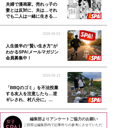
夫婦で漫画家。売れっ子の
妻とは反対に、夫は…それ
でも二人は一緒に生きる…
2026.06.03
人生後半の“賢い生き方”が
わかるSPA!メールマガジン
会員募集中！
2026.06.13
「BBQのゴミ」を不法投棄
する友人を注意したら…逆
ギレされ、村八分に。…