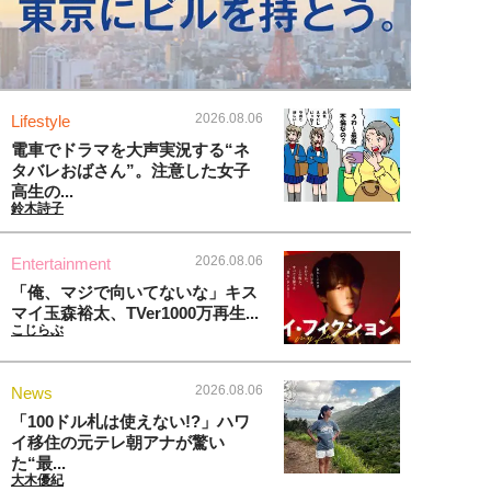
2026.08.06
Lifestyle
電車でドラマを大声実況する“ネ
タバレおばさん”。注意した女子
高生の...
鈴木詩子
2026.08.06
Entertainment
「俺、マジで向いてないな」キス
マイ玉森裕太、TVer1000万再生...
こじらぶ
2026.08.06
News
「100ドル札は使えない!?」ハワ
イ移住の元テレ朝アナが驚い
た“最...
大木優紀