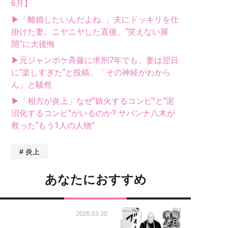
6月】
▶「離婚したいんだよね...」夫にドッキリを仕
掛けた妻。ニヤニヤした直後、“笑えない展
開”に大後悔
▶元ジャンポケ斉藤に求刑7年でも、妻は翌日
に“楽しすぎた“と投稿。「その神経がわから
ん」と騒然
▶「相方が炎上」なぜ“鎮火するコンビ”と“泥
沼化するコンビ”がいるのか? サバンナ八木が
救った“もう1人の人物”
炎上
あなたにおすすめ
2026.03.30