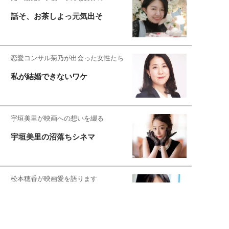
話そ、お茶しよっ元気出そ
恋愛コンサル菊乃が出会った女性たち
私が結婚できないワケ
宇垣美里が映画への想いを綴る
宇垣美里の沼落ちシネマ
松本穂香が映画愛を語ります
銀幕ロンリーガール