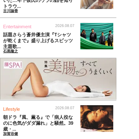
いた…年下彼氏のウラの顔を知り
トラウ...
古川諭香
2026.08.07
Entertainment
話題さらう蒼井優主演『Tシャツ
が乾くまで』盛り上げるスピッツ
主題歌...
石黒隆之
2026.08.07
Lifestyle
朝ドラ『風、薫る』で「病人役な
のに色気がダダ漏れ」と騒然。39
歳・...
加賀谷健