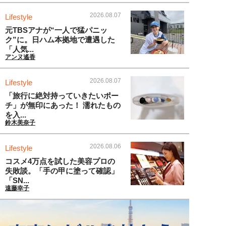
2026.08.07
Lifestyle
元TBSアナが“一人で猛パニッ
ク”に。日ハム本拠地で遭遇した
「人気...
アンヌ遙香
2026.08.07
Lifestyle
「旅行に絶対持っていきたいポー
チ」が無印にあった！ 濡れたもの
を入...
鈴木美奈子
2026.08.06
Lifestyle
コスメ4万点を試した美容プロの
失敗談。「手の甲に塗って確認」
「SN...
遠藤幸子