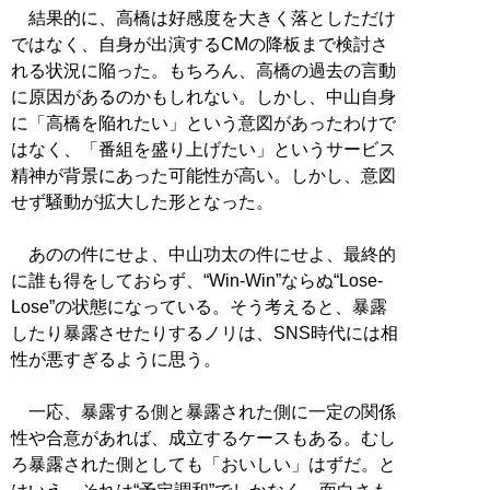
結果的に、高橋は好感度を大きく落としただけ
ではなく、自身が出演するCMの降板まで検討さ
れる状況に陥った。もちろん、高橋の過去の言動
に原因があるのかもしれない。しかし、中山自身
に「高橋を陥れたい」という意図があったわけで
はなく、「番組を盛り上げたい」というサービス
精神が背景にあった可能性が高い。しかし、意図
せず騒動が拡大した形となった。
あのの件にせよ、中山功太の件にせよ、最終的
に誰も得をしておらず、“Win-Win”ならぬ“Lose-
Lose”の状態になっている。そう考えると、暴露
したり暴露させたりするノリは、SNS時代には相
性が悪すぎるように思う。
一応、暴露する側と暴露された側に一定の関係
性や合意があれば、成立するケースもある。むし
ろ暴露された側としても「おいしい」はずだ。と