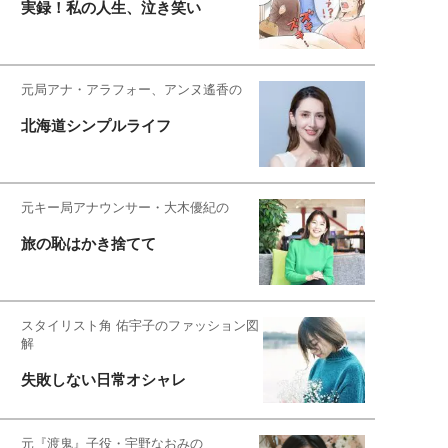
実録！私の人生、泣き笑い
元局アナ・アラフォー、アンヌ遙香の
北海道シンプルライフ
元キー局アナウンサー・大木優紀の
旅の恥はかき捨てて
スタイリスト角 佑宇子のファッション図
解
失敗しない日常オシャレ
元『渡鬼』子役・宇野なおみの