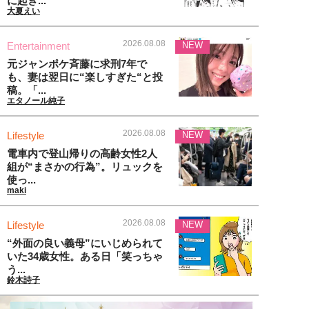
に起き...
大夏えい
2026.08.08
Entertainment
NEW
元ジャンポケ斉藤に求刑7年で
も、妻は翌日に“楽しすぎた“と投
稿。「...
エタノール純子
2026.08.08
Lifestyle
NEW
電車内で登山帰りの高齢女性2人
組が“まさかの行為”。リュックを
使っ...
maki
2026.08.08
Lifestyle
NEW
“外面の良い義母”にいじめられて
いた34歳女性。ある日「笑っちゃ
う...
鈴木詩子