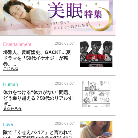
2026.08.07
Entertainment
堺雅人、反町隆史、GACKT…夏
ドラマを「50代イケオジ」が席
巻。...
こじらぶ
2026.08.07
Human
体力をつける“体力がない”問題、
どう乗り越える？50代のリアルす
ぎ...
まなたろう
2026.08.07
Love
陰で「くせえババア」と言われて