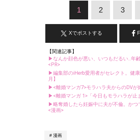
1
2
3
Xでポストする
【関連記事】
▶なんか顔色が悪い、いつもだるい...年
<PR>
▶編集部のiHerb愛用者がセレクト。健
月】
▶<離婚マンガ7>モラハラ夫からのDVが
▶<離婚マンガ 1>「今日もモラハラが
▶略奪婚したら妊娠中に夫が不倫。かつて
<漫画>
漫画