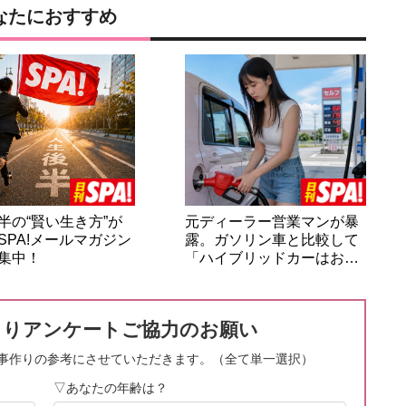
なたにおすすめ
半の“賢い生き方”が
元ディーラー営業マンが暴
SPA!メールマガジン
露。ガソリン車と比較して
集中！
「ハイブリッドカーはお…