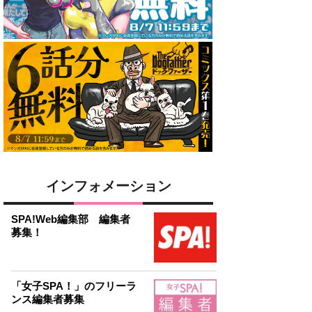
インフォメーション
SPA!Web編集部 編集者
募集！
「女子SPA！」のフリーラ
ンス編集者募集