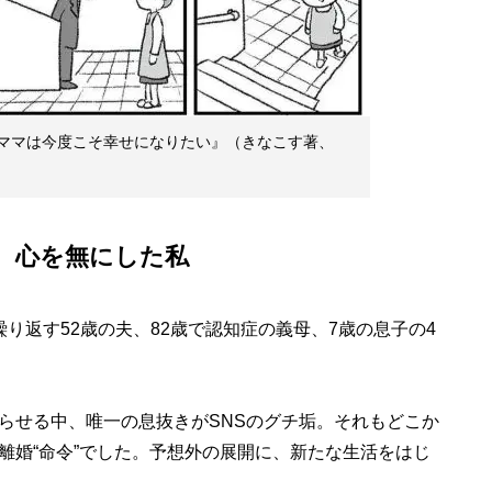
ンママは今度こそ幸せになりたい』（きなこす著、
、心を無にした私
り返す52歳の夫、82歳で認知症の義母、7歳の息子の4
せる中、唯一の息抜きがSNSのグチ垢。それもどこか
離婚“命令”でした。予想外の展開に、新たな生活をはじ