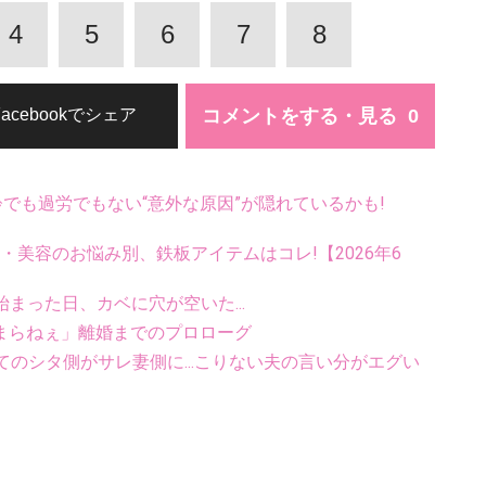
4
5
6
7
8
コメントをする・見る
Facebookでシェア
齢でも過労でもない“意外な原因”が隠れているかも!
康・美容のお悩み別、鉄板アイテムはコレ!【2026年6
始まった日、カベに穴が空いた...
止まらねぇ」離婚までのプロローグ
のシタ側がサレ妻側に...こりない夫の言い分がエグい