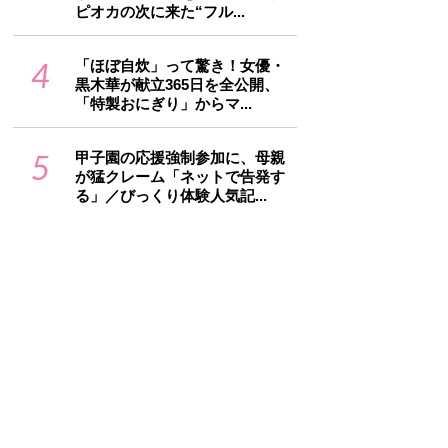
ピオカの次に来た“フル...
4
「ほぼ自炊」って驚き！女優・
黒木華が献立365日を全公開、
「特製おにぎり」からマ...
5
甲子園の応援強制参加に、母親
が猛クレーム「ネットで告発す
る」／びっくり体験人気記...