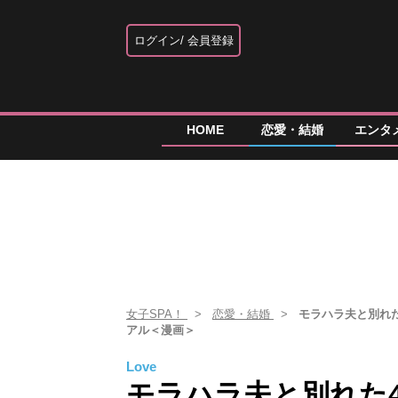
ログイン
会員登録
HOME
恋愛・結婚
エンタ
女子SPA！
恋愛・結婚
モラハラ夫と別れた
アル＜漫画＞
Love
モラハラ夫と別れた