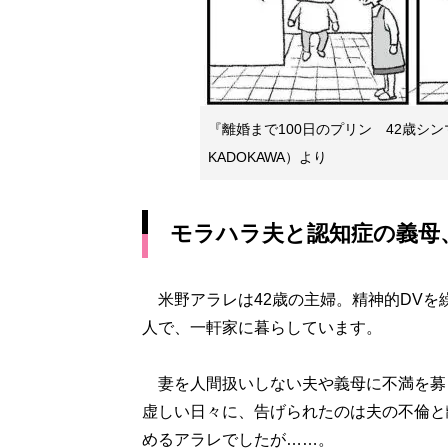
『離婚まで100日のプリン 42歳シ
KADOKAWA）より
モラハラ夫と認知症の義母
米野アラレは42歳の主婦。精神的DVを繰
人で、一軒家に暮らしています。
妻を人間扱いしない夫や義母に不満を募ら
虚しい日々に、告げられたのは夫の不倫と
めるアラレでしたが……。