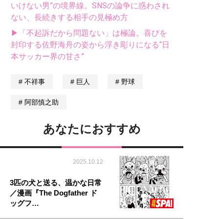
いけない男”の境界線。SNSの論争に惑わされ
ない、長続きする相手の見極め方
▶「不起訴だから問題ない」は極論。喜びを
封印する佐野海舟の姿から浮き彫りになる“日
本サッカー界の甘さ”
不祥事
巨人
野球
阿部慎之助
あなたにおすすめ
2025.10.12
3匹の犬と送る、温かな日常
／漫画『The Dogfather ド
ッグフ…