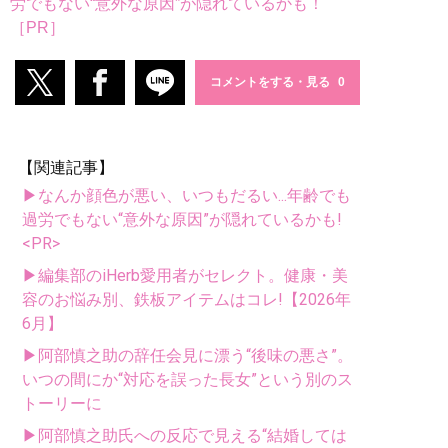
労でもない“意外な原因”が隠れているかも！
［PR］
コメントをする・見る
【関連記事】
▶なんか顔色が悪い、いつもだるい...年齢でも
過労でもない“意外な原因”が隠れているかも!
<PR>
▶編集部のiHerb愛用者がセレクト。健康・美
容のお悩み別、鉄板アイテムはコレ!【2026年
6月】
▶阿部慎之助の辞任会見に漂う“後味の悪さ”。
いつの間にか“対応を誤った長女”という別のス
トーリーに
▶阿部慎之助氏への反応で見える“結婚しては