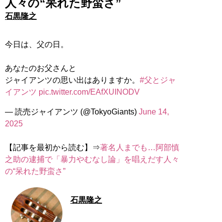
人々の“呆れた野蛮さ”
石黒隆之
今日は、父の日。
あなたのお父さんと
ジャイアンツの思い出はありますか。
#父とジャ
イアンツ
pic.twitter.com/EAfXUINODV
— 読売ジャイアンツ (@TokyoGiants)
June 14,
2025
【記事を最初から読む】⇒
著名人までも…阿部慎
之助の逮捕で「暴力やむなし論」を唱えだす人々
の“呆れた野蛮さ”
石黒隆之