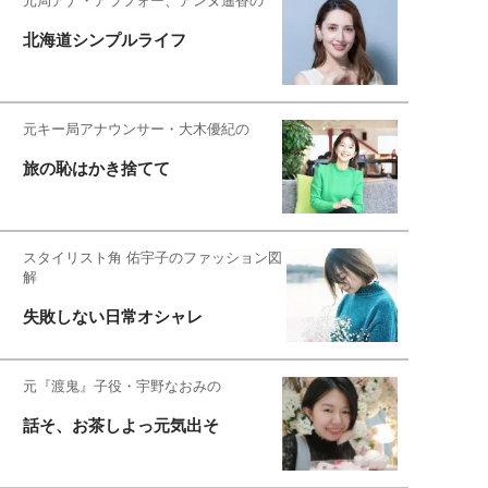
元局アナ・アラフォー、アンヌ遙香の
北海道シンプルライフ
元キー局アナウンサー・大木優紀の
旅の恥はかき捨てて
スタイリスト角 佑宇子のファッション図
解
失敗しない日常オシャレ
元『渡鬼』子役・宇野なおみの
話そ、お茶しよっ元気出そ