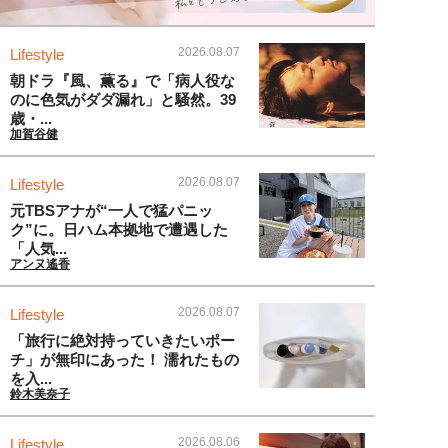
2026.08.07
Lifestyle
朝ドラ『風、薫る』で「病人役な
のに色気がダダ漏れ」と騒然。39
歳・...
加賀谷健
2026.08.07
Lifestyle
元TBSアナが“一人で猛パニッ
ク”に。日ハム本拠地で遭遇した
「人気...
アンヌ遙香
2026.08.07
Lifestyle
「旅行に絶対持っていきたいポー
チ」が無印にあった！ 濡れたもの
を入...
鈴木美奈子
2026.08.06
Lifestyle