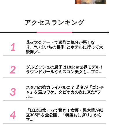
アクセスランキング
花火大会デートで猛烈に気分が悪くな
1
り…“いまいちの相手”とホテルに行って大
後悔／...
2
ダルビッシュの息子は182cm世界モデル！
ラウンドガールやミスコン美女も…プロ...
スタバの強力ライバルに？ 若者が「ゴンチ
3
ャ」を選ぶワケ。タピオカの次に来た“フ
ル...
「ほぼ自炊」って驚き！女優・黒木華が献
4
立365日を全公開、「特製おにぎり」から
マ...