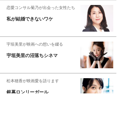
恋愛コンサル菊乃が出会った女性たち
私が結婚できないワケ
宇垣美里が映画への想いを綴る
宇垣美里の沼落ちシネマ
松本穂香が映画愛を語ります
銀幕ロンリーガール
猫バカライターがおくる
今日のにゃんこタイム