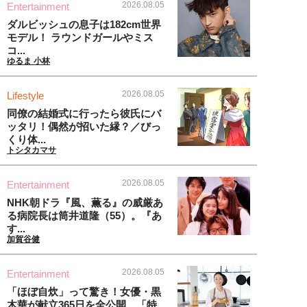
2026.08.05
Entertainment
ダルビッシュの息子は182cm世界
モデル！ ラウンドガールやミス
コ...
ゆるま 小林
2026.08.05
Lifestyle
同僚の結婚式に行ったら彼氏にバ
ッタリ！偶然が招いた縁？／びっ
くり体...
トシタカマサ
2026.08.05
Entertainment
NHK朝ドラ『風、薫る』の威厳あ
る病院長は筒井道隆（55）。『あ
す...
加賀谷健
2026.08.05
Entertainment
「ほぼ自炊」って驚き！女優・黒
木華が献立365日を全公開、「特