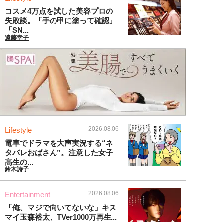
コスメ4万点を試した美容プロの
失敗談。「手の甲に塗って確認」
「SN...
遠藤幸子
2026.08.06
Lifestyle
電車でドラマを大声実況する“ネ
タバレおばさん”。注意した女子
高生の...
鈴木詩子
2026.08.06
Entertainment
「俺、マジで向いてないな」キス
マイ玉森裕太、TVer1000万再生...