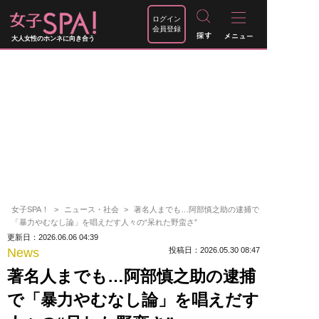
ログイン
会員登録
大人女性のホンネに向き合う
女子SPA！
ニュース・社会
著名人までも…阿部慎之助の逮捕で
「暴力やむなし論」を唱えだす人々の“呆れた野蛮さ”
更新日：2026.06.06 04:39
News
投稿日：2026.05.30 08:47
著名人までも…阿部慎之助の逮捕
で「暴力やむなし論」を唱えだす