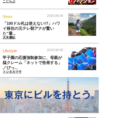
こじらぶ
2026.08.06
News
「100ドル札は使えない!?」ハワ
イ移住の元テレ朝アナが驚い
た“最...
大木優紀
2026.08.06
Lifestyle
甲子園の応援強制参加に、母親が
猛クレーム「ネットで告発する」
／びっ...
トシタカマサ