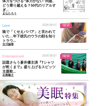
体力をつける“体力がない”問題、
どう乗り越える？50代のリアルす
ぎ...
まなたろう
2026.08.07
Love
NEW
陰で「くせえババア」と言われて
いた…年下彼氏のウラの顔を知り
トラウ...
古川諭香
2026.08.07
Entertainment
NEW
話題さらう蒼井優主演『Tシャツ
が乾くまで』盛り上げるスピッツ
主題歌...
石黒隆之