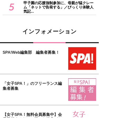
甲子園の応援強制参加に、母親が猛クレー
5
ム「ネットで告発する」／びっくり体験人
気記...
インフォメーション
SPA!Web編集部 編集者募集！
「女子SPA！」のフリーランス編
集者募集
【女子SPA！無料会員募集中】会