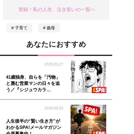
実録！私の人生、泣き笑いの一覧へ
子育て
義母
あなたにおすすめ
2026.03.27
41歳独身、自らを「汚物」
と蔑む営業マンの日々を追
う／『シジュウカラ…
2026.06.03
人生後半の“賢い生き方”が
わかるSPA!メールマガジン
会員募集中！