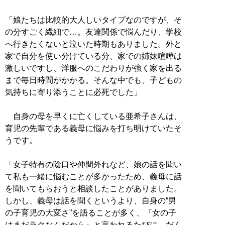
「娘たちは比較的大人しいタイプなのですが、そ
の分すごく繊細で…。友達関係で悩んだり、学校
へ行きたくないと泣いた時期もありました。外と
家で自分を使い分けている分、家での姉妹喧嘩は
激しいですし、洋服へのこだわりが強く家を出る
まで毎日時間がかかる。そんな中でも、子どもの
気持ちに寄り添うことに必死でした」
自身の母を早くに亡くしている亜希子さんは、
育児の先輩である義母に悩みを打ち明けていたそ
うです。
「女子特有の陰口や仲間外れなど、娘の話を聞い
て私も一緒に悩むことが多かったため、義母に話
を聞いてもらおうと相談したことがありました。
しかし、義母は話を聞くというより、自身の“男
の子育児の大変さ”を語ることが多く、『女の子
はまだラクなんだから』と言われるたびに、だん