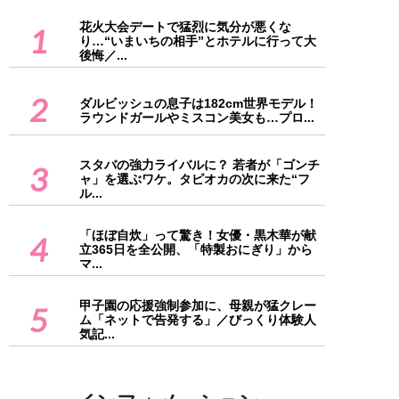
花火大会デートで猛烈に気分が悪くな
1
り…“いまいちの相手”とホテルに行って大
後悔／...
2
ダルビッシュの息子は182cm世界モデル！
ラウンドガールやミスコン美女も…プロ...
スタバの強力ライバルに？ 若者が「ゴンチ
3
ャ」を選ぶワケ。タピオカの次に来た“フ
ル...
「ほぼ自炊」って驚き！女優・黒木華が献
4
立365日を全公開、「特製おにぎり」から
マ...
甲子園の応援強制参加に、母親が猛クレー
5
ム「ネットで告発する」／びっくり体験人
気記...