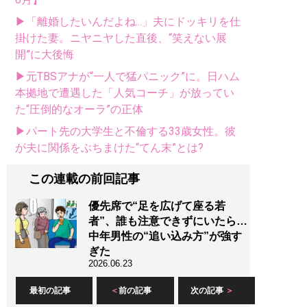
▶「離婚したいんだよね...」夫にドッキリを仕
掛けた妻。ニヤニヤした直後、“笑えない展
開”に大後悔
▶元TBSアナが“一人で猛パニック”に。日ハム
本拠地で遭遇した「人気コーチ」が放ってい
た“圧倒的なオーラ”の正体
▶パート先の大学生と不倫する33歳女性。彼
が夫に関係をぶちまけた“てん末”とは?
この連載の前回記事
優先席で“足を広げて座る若
者”、誰も注意できずにいたら…
中年男性の“追い込み方”が強す
ぎた
2026.06.23
最初の記事
前の記事
次の記事