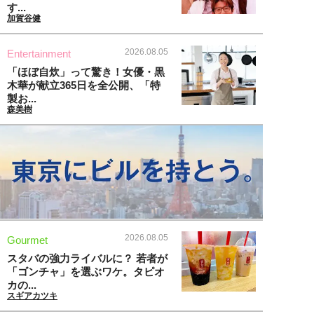
す...
加賀谷健
2026.08.05
Entertainment
「ほぼ自炊」って驚き！女優・黒
木華が献立365日を全公開、「特
製お...
森美樹
2026.08.05
Gourmet
スタバの強力ライバルに？ 若者が
「ゴンチャ」を選ぶワケ。タピオ
カの...
スギアカツキ