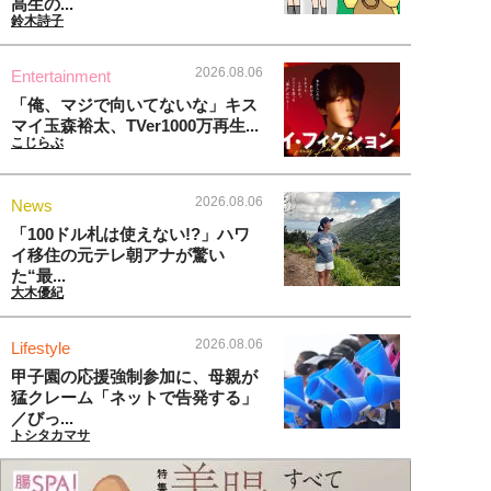
高生の...
鈴木詩子
2026.08.06
Entertainment
「俺、マジで向いてないな」キス
マイ玉森裕太、TVer1000万再生...
こじらぶ
2026.08.06
News
「100ドル札は使えない!?」ハワ
イ移住の元テレ朝アナが驚い
た“最...
大木優紀
2026.08.06
Lifestyle
甲子園の応援強制参加に、母親が
猛クレーム「ネットで告発する」
／びっ...
トシタカマサ