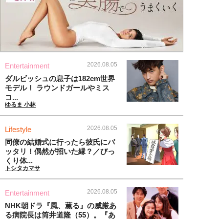
2026.08.05
Entertainment
ダルビッシュの息子は182cm世界
モデル！ ラウンドガールやミス
コ...
ゆるま 小林
2026.08.05
Lifestyle
同僚の結婚式に行ったら彼氏にバ
ッタリ！偶然が招いた縁？／びっ
くり体...
トシタカマサ
2026.08.05
Entertainment
NHK朝ドラ『風、薫る』の威厳あ
る病院長は筒井道隆（55）。『あ