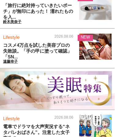
「旅行に絶対持っていきたいポー
チ」が無印にあった！ 濡れたもの
を入...
鈴木美奈子
2026.08.06
Lifestyle
NEW
コスメ4万点を試した美容プロの
失敗談。「手の甲に塗って確認」
「SN...
遠藤幸子
2026.08.06
Lifestyle
電車でドラマを大声実況する“ネ
タバレおばさん”。注意した女子