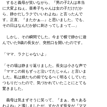
すると義母が笑いながら、『男の子2人は本当
に大変よねぇ。亜希子ちゃんは女の子だけだか
ら、静かだしラクでいいわよね』と言ったんで
す。正直、『またかぁ…』と思いました。でも、
その日はなんだか妙に刺さってしまって…」
しかし、その瞬間でした。今まで横で静かに遊
んでいた9歳の長女が、突然口を開いたのです。
「ママ、ラクじゃないよ」
「その場は静まり返りました。長女は小さな声で
『ママこの前もずっと泣いてたじゃん』と言いま
した。私は娘たちの前でなるべく明るくしていた
つもりだったので、気づかれていたことにとても
驚きました。
義母は気まずそうに笑って、『まぁ、色々ある
わよね』と濁しましたが、すかさず長女が『ママ