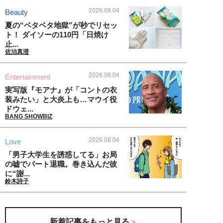
2026.08.04
Beauty
夏の“ベタベタ地獄”が秒でリセッ
ト！ ダイソーの110円「日焼け
止...
佐治真澄
2026.08.04
Entertainment
実写版『モアナ』が「コントの衣
装みたい」と大炎上も…マウイ役
ドウェ...
BANG SHOWBIZ
2026.08.04
Love
「男子大学生を誘惑してる」お局
の嘘でパート退職。巻き込んだ彼
に“謝...
鈴木詩子
新着記事をもっと見る