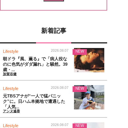
新着記事
2026.08.07
Lifestyle
NEW
朝ドラ『風、薫る』で「病人役な
のに色気がダダ漏れ」と騒然。39
歳・...
加賀谷健
2026.08.07
Lifestyle
NEW
元TBSアナが“一人で猛パニッ
ク”に。日ハム本拠地で遭遇した
「人気...
アンヌ遙香
2026.08.07
Lifestyle
NEW