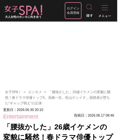
ログイン
会員登録
大人女性のホンネに向き合う
女子SPA！
エンタメ
「腰抜かした」26歳イケメンの変貌に騒
然！春ドラマ俳優トップ5。高橋一生、松山ケンイチ…視聴者が堕ち
た“ギャップ萌え”の正体
更新日：2026.06.30 20:10
Entertainment
投稿日：2026.06.17 08:46
「腰抜かした」26歳イケメンの
変貌に騒然！春ドラマ俳優トップ