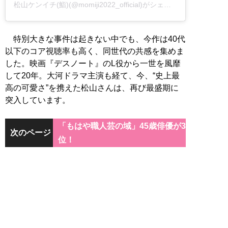
松山ケンイチ(鮨)(@momiji2022_official)がシェアした投稿
特別大きな事件は起きない中でも、今作は40代
以下のコア視聴率も高く、同世代の共感を集めま
した。映画『デスノート』のL役から一世を風靡
して20年。大河ドラマ主演も経て、今、“史上最
高の可愛さ”を携えた松山さんは、再び最盛期に
突入しています。
「もはや職人芸の域」45歳俳優が3
次のページ
位！