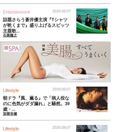
2026.08.07
Entertainment
話題さらう蒼井優主演『Tシャツ
が乾くまで』盛り上げるスピッツ
主題歌...
石黒隆之
2026.08.07
Lifestyle
朝ドラ『風、薫る』で「病人役な
のに色気がダダ漏れ」と騒然。39
歳・...
加賀谷健
2026.08.07
Lifestyle