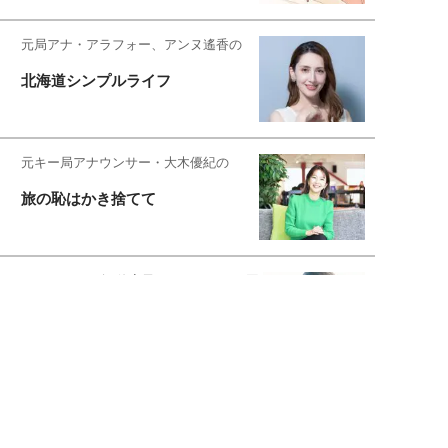
元局アナ・アラフォー、アンヌ遙香の
北海道シンプルライフ
元キー局アナウンサー・大木優紀の
旅の恥はかき捨てて
スタイリスト角 佑宇子のファッション図
解
失敗しない日常オシャレ
元『渡鬼』子役・宇野なおみの
話そ、お茶しよっ元気出そ