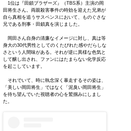
1位は『田鎖ブラザーズ』（TBS系）主演の岡
田将生さん。両親殺害事件の時効を迎えた兄弟が
自ら真相を追うサスペンスにおいて、ものぐさな
兄である刑事・田鎖真を演じました。
岡田さん自身の清廉なイメージに対し、真は等
身大の30代男性としてのくたびれた感やだらしな
さという人間味がある。それが逆に異様な色気と
して醸し出され、ファンにはたまらない化学反応
を起こしています。
それでいて、時に執念深く暴走するその姿は、
「美しい岡田将生」ではなく「泥臭い岡田将生」
を待ち望んでいた視聴者の心を鷲掴みにしまし
た。