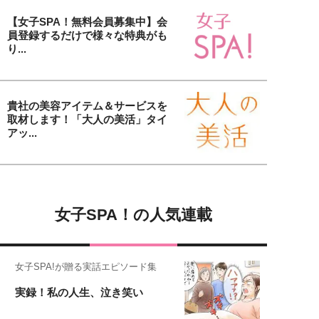
【女子SPA！無料会員募集中】会
員登録するだけで様々な特典がも
り...
貴社の美容アイテム＆サービスを
取材します！「大人の美活」タイ
アッ...
女子SPA！の人気連載
女子SPA!が贈る実話エピソード集
実録！私の人生、泣き笑い