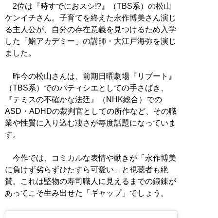
2位は『時すでにおスシ!?』（TBS系）の松山
ケンイチさん。子育てを終えた永作博美さん演じ
る主人公が、自分の存在意義を見つけるため入学
した「鮨アカデミー」の講師・大江戸海弥を演じ
ました。
昨今の松山さんは、前期日曜劇場『リブート』
（TBS系）でのパティシエとしての手さばき、
『テミスの不確かな法廷』（NHK総合）での
ASD・ADHDの裁判官としての所作など、その職
業や性質に入り込む凄さが毎度話題になっていま
す。
今作では、コミカルな表情や動きが「永作博美
に負けず劣らずひたすら可愛い」と視聴者も絶
賛。これは堅物の寿司職人に見えるまでの鍛錬が
あってこそ生み出せた「ギャップ」でしょう。