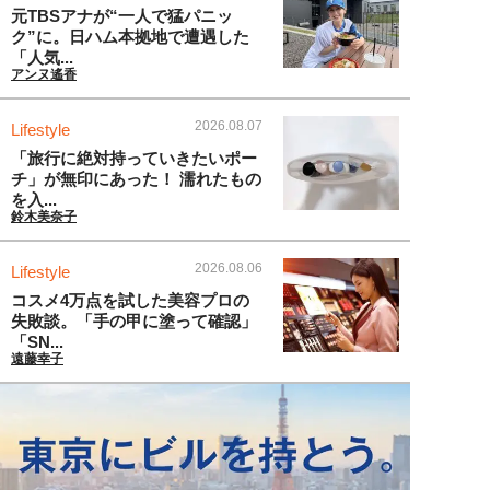
元TBSアナが“一人で猛パニッ
ク”に。日ハム本拠地で遭遇した
「人気...
アンヌ遙香
2026.08.07
Lifestyle
「旅行に絶対持っていきたいポー
チ」が無印にあった！ 濡れたもの
を入...
鈴木美奈子
2026.08.06
Lifestyle
コスメ4万点を試した美容プロの
失敗談。「手の甲に塗って確認」
「SN...
遠藤幸子