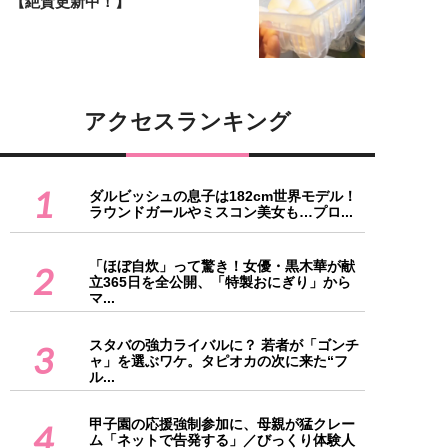
【絶賛更新中！】
アクセスランキング
1
ダルビッシュの息子は182cm世界モデル！
ラウンドガールやミスコン美女も…プロ...
「ほぼ自炊」って驚き！女優・黒木華が献
2
立365日を全公開、「特製おにぎり」から
マ...
スタバの強力ライバルに？ 若者が「ゴンチ
3
ャ」を選ぶワケ。タピオカの次に来た“フ
ル...
甲子園の応援強制参加に、母親が猛クレー
4
ム「ネットで告発する」／びっくり体験人