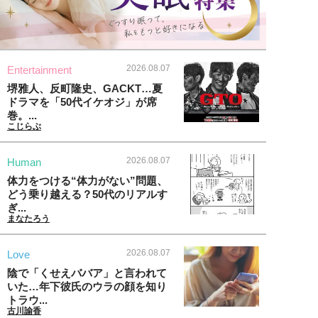
2026.08.07
Entertainment
堺雅人、反町隆史、GACKT…夏
ドラマを「50代イケオジ」が席
巻。...
こじらぶ
2026.08.07
Human
体力をつける“体力がない”問題、
どう乗り越える？50代のリアルす
ぎ...
まなたろう
2026.08.07
Love
陰で「くせえババア」と言われて
いた…年下彼氏のウラの顔を知り
トラウ...
古川諭香