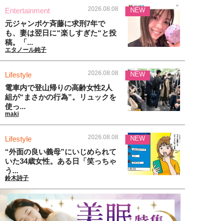
2026.08.08
Entertainment
NEW
元ジャンポケ斉藤に求刑7年で
も、妻は翌日に“楽しすぎた“と投
稿。「...
エタノール純子
2026.08.08
Lifestyle
NEW
電車内で登山帰りの高齢女性2人
組が“まさかの行為”。リュックを
使っ...
maki
2026.08.08
Lifestyle
NEW
“外面の良い義母”にいじめられて
いた34歳女性。ある日「笑っちゃ
う...
鈴木詩子