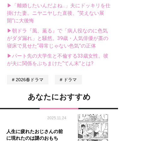
▶「離婚したいんだよね...」夫にドッキリを仕
掛けた妻。ニヤニヤした直後、“笑えない展
開”に大後悔
▶朝ドラ『風、薫る』で「病人役なのに色気
がダダ漏れ」と騒然。39歳・人気俳優が藁の
寝床で見せた“尋常じゃない色気”の正体
▶パート先の大学生と不倫する33歳女性。彼
が夫に関係をぶちまけた“てん末”とは?
2026春ドラマ
ドラマ
あなたにおすすめ
2025.11.24
人生に疲れたおじさんの前
に現れたのは謎のおもち