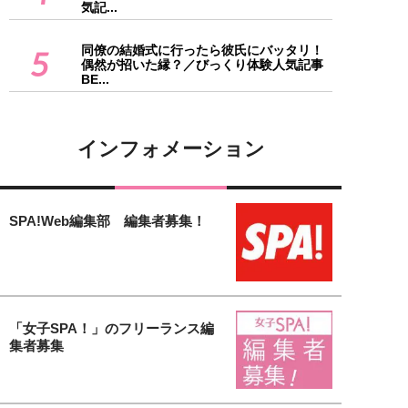
気記...
同僚の結婚式に行ったら彼氏にバッタリ！
5
偶然が招いた縁？／びっくり体験人気記事
BE...
インフォメーション
SPA!Web編集部 編集者募集！
「女子SPA！」のフリーランス編
集者募集