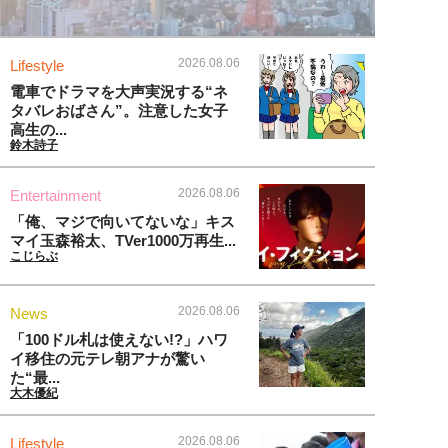
2026.08.06
Lifestyle
電車でドラマを大声実況する“ネ
タバレおばさん”。注意した女子
高生の...
鈴木詩子
2026.08.06
Entertainment
「俺、マジで向いてないな」キス
マイ玉森裕太、TVer1000万再生...
こじらぶ
2026.08.06
News
「100ドル札は使えない!?」ハワ
イ移住の元テレ朝アナが驚い
た“最...
大木優紀
2026.08.06
Lifestyle