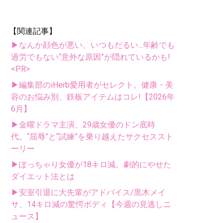
【関連記事】
▶なんか顔色が悪い、いつもだるい...年齢でも
過労でもない“意外な原因”が隠れているかも!
<PR>
▶編集部のiHerb愛用者がセレクト。健康・美
容のお悩み別、鉄板アイテムはコレ!【2026年
6月】
▶金曜ドラマ主演、29歳女優のドン底時
代。“屈辱”と“試練”を乗り越えたサクセススト
ーリー
▶ぽっちゃり女優が18キロ減。劇的にやせた
ダイエット法とは
▶安室引退に大先輩がアドバイス/黒木メイ
サ、14キロ減の驚愕ボディ【今週の見逃しニ
ュース】