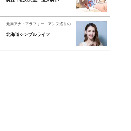
元局アナ・アラフォー、アンヌ遙香の
北海道シンプルライフ
元キー局アナウンサー・大木優紀の
旅の恥はかき捨てて
スタイリスト角 佑宇子のファッション図
解
失敗しない日常オシャレ
元『渡鬼』子役・宇野なおみの