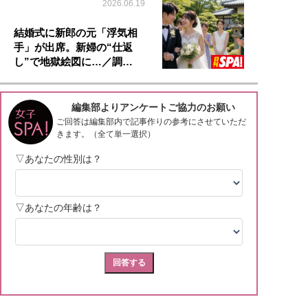
2026.06.19
結婚式に新郎の元「浮気相
手」が出席。新婦の“仕返
し”で地獄絵図に…／調…