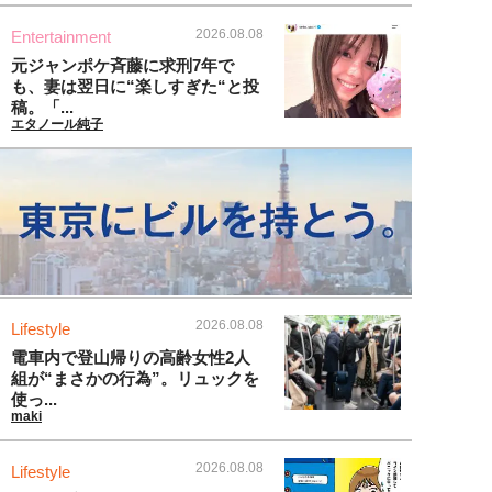
2026.08.08
Entertainment
元ジャンポケ斉藤に求刑7年で
も、妻は翌日に“楽しすぎた“と投
稿。「...
エタノール純子
2026.08.08
Lifestyle
電車内で登山帰りの高齢女性2人
組が“まさかの行為”。リュックを
使っ...
maki
2026.08.08
Lifestyle