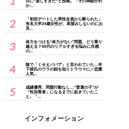
1
日に“楽しすぎた“と投稿。「その神経がわ
か...
「初回デートした男性全員から断られた」
2
有名大卒34歳女性が、高望みしないのにお
見...
体力をつける“体力がない”問題、どう乗り
3
越える？50代のリアルすぎる悩みに共感
の...
陰で「くせえババア」と言われていた…年
4
下彼氏のウラの顔を知りトラウマに／恋愛
人気...
成績優秀、問題行動なし…“普通の子”が
5
「性加害者」になるまでに起きていたこ
と。「...
インフォメーション