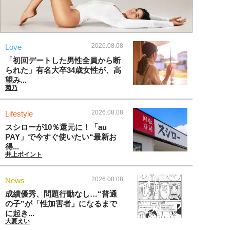
2026.08.08
Love
「初回デートした男性全員から断
られた」有名大卒34歳女性が、高
望み...
菊乃
2026.08.08
Lifestyle
スシローが10％還元に！「au
PAY」で今すぐ使いたい“最新お
得...
井上ポイント
2026.08.08
News
成績優秀、問題行動なし…“普通
の子”が「性加害者」になるまで
に起き...
大夏えい