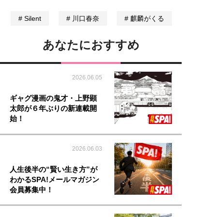
Silent
川口春奈
麒麟がくる
あなたにおすすめ
2026.06.05
ギャグ漫画の鬼才・上野顕
太郎が６年ぶりの新連載開
始！
2026.06.03
人生後半の“賢い生き方”が
わかるSPA!メールマガジン
会員募集中！