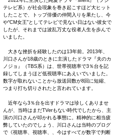
2022年に主演した純愛ドラマ『silent』（フジ
テレビ系）が社会現象を巻き起こすほど大ヒット
したことで、トップ俳優の仲間入りを果たし、今
や“CM女王”としてテレビで見ない日はない彼女で
したが、それまでは波乱万丈な役者人生を歩んで
いました。
大きな挫折を経験したのは13年前。2013年、
川口さんが18歳のときに主演したドラマ『夫のカ
ノジョ』（TBS系）は、世帯視聴率で3％台を記
録してしまうほど低視聴率にあえいでいました。
数字が取れないことから放送回数が8回に短縮、
つまり打ち切りされたと言われています。
近年なら3％台を出すドラマは珍しくありませ
んが、当時はまだTVerもない時代でしたから、主
演の川口さんが叩かれる事態に。精神的に相当疲
弊していたのでしょう、川口さんは当時のブログ
で《視聴率、視聴率、、今はすべてが数字で判断