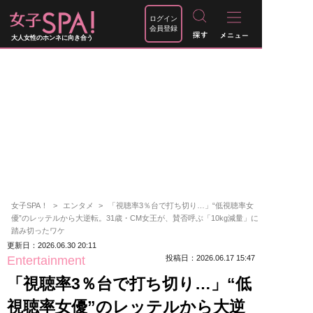
ログイン
会員登録
大人女性のホンネに向き合う
女子SPA！
エンタメ
「視聴率3％台で打ち切り…」“低視聴率女
優”のレッテルから大逆転。31歳・CM女王が、賛否呼ぶ「10kg減量」に
踏み切ったワケ
更新日：2026.06.30 20:11
Entertainment
投稿日：2026.06.17 15:47
「視聴率3％台で打ち切り…」“低
視聴率女優”のレッテルから大逆