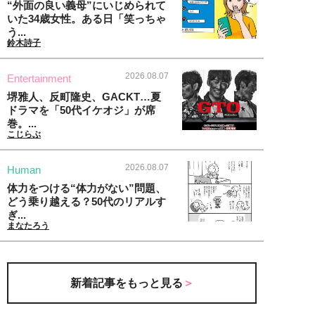
“外面の良い義母”にいじめられて
いた34歳女性。ある日「笑っちゃ
う...
鈴木詩子
2026.08.07
Entertainment
堺雅人、反町隆史、GACKT…夏
ドラマを「50代イケオジ」が席
巻。...
こじらぶ
2026.08.07
Human
体力をつける“体力がない”問題、
どう乗り越える？50代のリアルす
ぎ...
まなたろう
新着記事をもっと見る