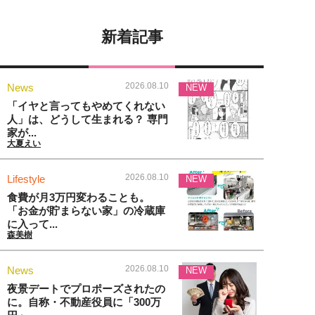
新着記事
2026.08.10
News
NEW
「イヤと言ってもやめてくれない
人」は、どうして生まれる？ 専門
家が...
大夏えい
2026.08.10
Lifestyle
NEW
食費が月3万円変わることも。
「お金が貯まらない家」の冷蔵庫
に入って...
森美樹
2026.08.10
News
NEW
夜景デートでプロポーズされたの
に。自称・不動産役員に「300万