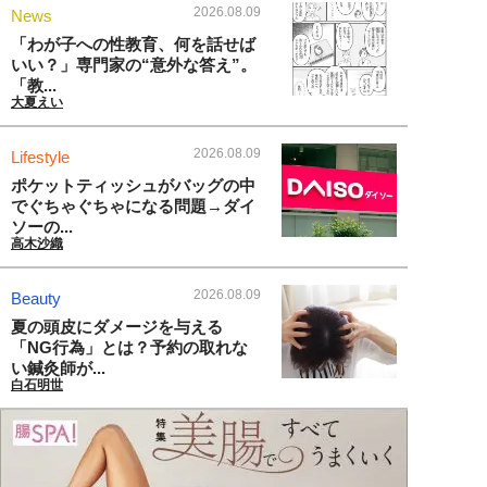
2026.08.09
News
「わが子への性教育、何を話せば
いい？」専門家の“意外な答え”。
「教...
大夏えい
2026.08.09
Lifestyle
ポケットティッシュがバッグの中
でぐちゃぐちゃになる問題→ダイ
ソーの...
高木沙織
2026.08.09
Beauty
夏の頭皮にダメージを与える
「NG行為」とは？予約の取れな
い鍼灸師が...
白石明世