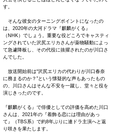
す。
そんな彼女のターニングポイントになったの
は、2020年の大河ドラマ『麒麟がくる』
（NHK）でしょう。重要な役どころでキャスティ
ングされていた沢尻エリカさんが薬物騒動によっ
て急遽降板し、その代役に抜擢されたのが川口さ
んでした。
放送開始前は“沢尻エリカの代わりが川口春奈
に務まるのか？”という懐疑的な声もあったもの
の、川口さんはそんな不安を一蹴し、堂々と役を
演じきったのです。
『麒麟がくる』で俳優としての評価を高めた川口
さんは、2021年の『着飾る恋には理由があっ
て』（TBS系）で約8年ぶりに連ドラ主演へと返
り咲きを果たします。