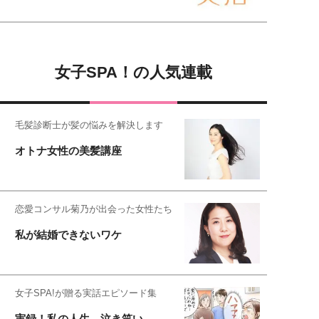
女子SPA！の人気連載
毛髪診断士が髪の悩みを解決します
オトナ女性の美髪講座
恋愛コンサル菊乃が出会った女性たち
私が結婚できないワケ
女子SPA!が贈る実話エピソード集
実録！私の人生、泣き笑い