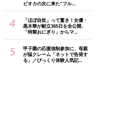
ピオカの次に来た“フル...
4
「ほぼ自炊」って驚き！女優・
黒木華が献立365日を全公開、
「特製おにぎり」からマ...
5
甲子園の応援強制参加に、母親
が猛クレーム「ネットで告発す
る」／びっくり体験人気記...