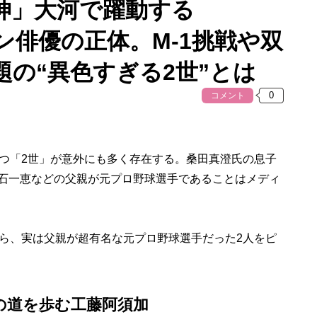
神」大河で躍動する
マン俳優の正体。M-1挑戦や双
の“異色すぎる2世”とは
コメント
つ「2世」が意外にも多く存在する。桑田真澄氏の息子
吹石一恵などの父親が元プロ野球選手であることはメディ
ら、実は父親が超有名な元プロ野球選手だった2人をピ
の道を歩む工藤阿須加