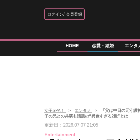
ログイン
会員登録
HOME
恋愛・結婚
エンタ
女子SPA！
エンタメ
「父は中日の元守護神
子の兄との共演も話題の“異色すぎる2世”とは
更新日：2026.07.07 21:05
Entertainment