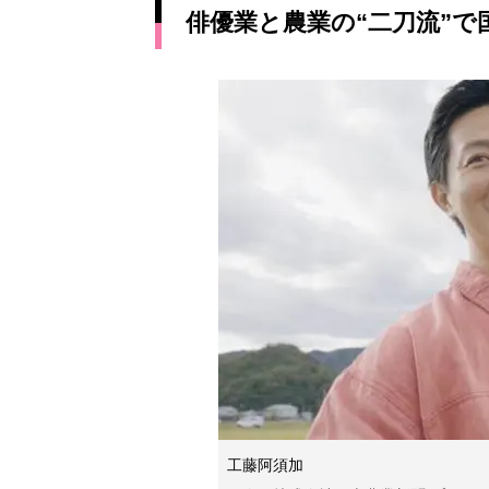
俳優業と農業の“二刀流”で
工藤阿須加