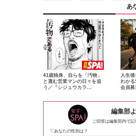
あ
41歳独身、自らを「汚物」
人生後
と蔑む営業マンの日々を追
わかる
う／『シジュウカラ…
会員募