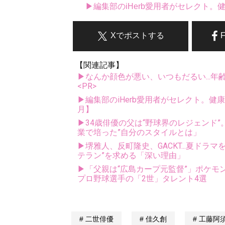
▶編集部のiHerb愛用者がセレクト
Xでポストする
【関連記事】
▶なんか顔色が悪い、いつもだるい...年
<PR>
▶編集部のiHerb愛用者がセレクト。健
月】
▶34歳俳優の父は“野球界のレジェンド
業で培った”自分のスタイルとは」
▶堺雅人、反町隆史、GACKT...夏ドラ
テラン”を求める「深い理由」
▶「父親は“広島カープ元監督”」ポケモ
プロ野球選手の「2世」タレント4選
二世俳優
佳久創
工藤阿