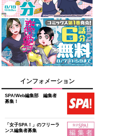
インフォメーション
SPA!Web編集部 編集者
募集！
「女子SPA！」のフリーラ
ンス編集者募集