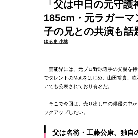
「父は中日の元守護
185cm・元ラガー
子の兄との共演も話題
ゆるま 小林
芸能界には、元プロ野球選手の父親を持
でタレントのMattをはじめ、山田裕貴、
アでも公表されており有名だ。
そこで今回は、売り出し中の俳優の中か
ックアップしたい。
父は名将・工藤公康、独自