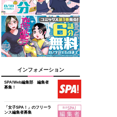
インフォメーション
SPA!Web編集部 編集者
募集！
「女子SPA！」のフリーラ
ンス編集者募集