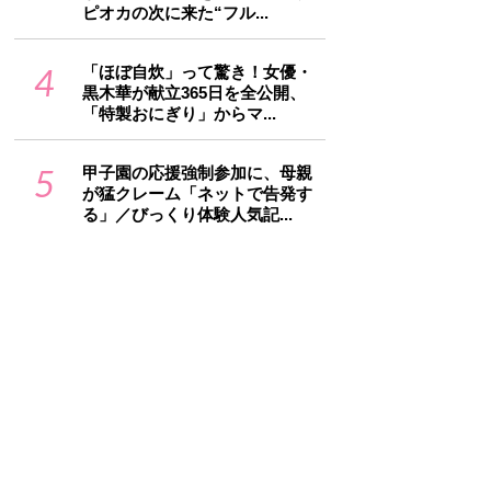
ピオカの次に来た“フル...
4
「ほぼ自炊」って驚き！女優・
黒木華が献立365日を全公開、
「特製おにぎり」からマ...
5
甲子園の応援強制参加に、母親
が猛クレーム「ネットで告発す
る」／びっくり体験人気記...