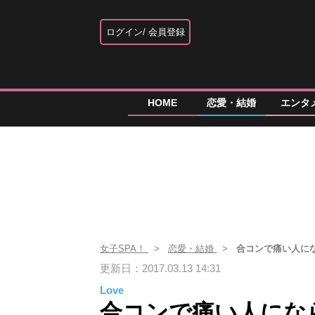
ログイン
会員登録
HOME
恋愛・結婚
エンタ
女子SPA！
恋愛・結婚
合コンで痛い人に
更新日：2017.03.13 14:31
Love
合コンで痛い人にな