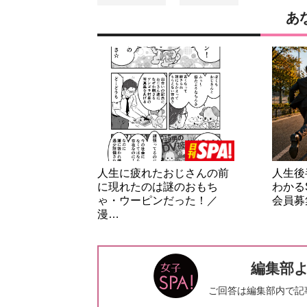
あ
人生に疲れたおじさんの前
人生後
に現れたのは謎のおもち
わかる
ゃ・ウーピンだった！／
会員募
漫…