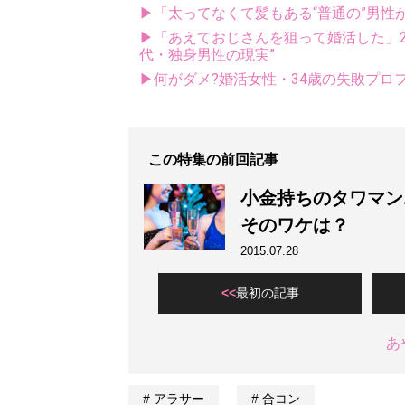
▶「太ってなくて髪もある“普通の”男性
▶「あえておじさんを狙って婚活した」2
代・独身男性の現実”
▶何がダメ?婚活女性・34歳の失敗プロ
この特集の前回記事
小金持ちのタワマン
そのワケは？
2015.07.28
最初の記事
あ
アラサー
合コン