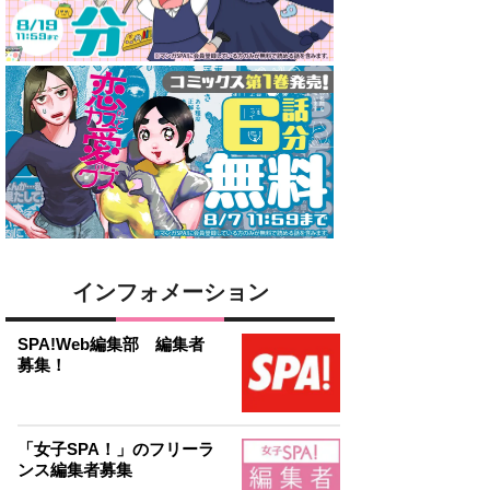
インフォメーション
SPA!Web編集部 編集者
募集！
「女子SPA！」のフリーラ
ンス編集者募集