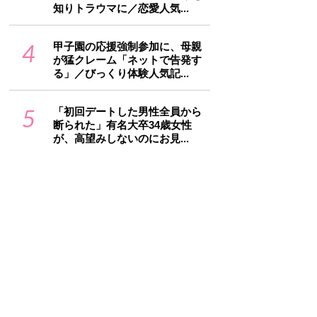
知りトラウマに／恋愛人気...
4
甲子園の応援強制参加に、母親
が猛クレーム「ネットで告発す
る」／びっくり体験人気記...
5
「初回デートした男性全員から
断られた」有名大卒34歳女性
が、高望みしないのにお見...