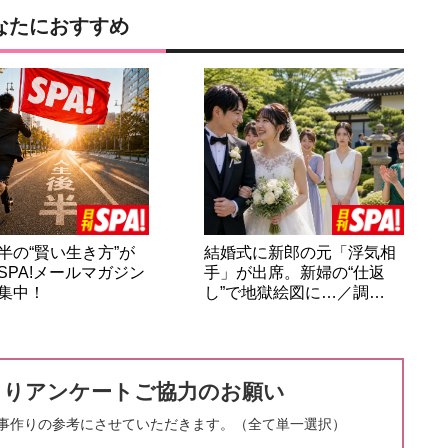
なたにおすすめ
半の“賢い生き方”が
結婚式に新郎の元「浮気相
SPA!メールマガジン
手」が出席。新婦の“仕返
集中！
し”で地獄絵図に…／調…