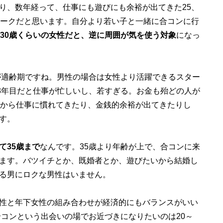
り、数年経って、仕事にも遊びにも余裕が出てきた25、
ピークだと思います。自分より若い子と一緒に合コンに行
30歳くらいの女性だと、逆に周囲が気を使う対象
になっ
が適齢期ですね。男性の場合は女性より活躍できるスター
、3年目だと仕事が忙しいし、若すぎる。お金も殆どの人が
いから仕事に慣れてきたり、金銭的余裕が出てきたりし
す。
て35歳まで
なんです。35歳より年齢が上で、合コンに来
ます。バツイチとか、既婚者とか、遊びたいから結婚し
る男にロクな男性はいません。
性と年下女性の組み合わせが経済的にもバランスがいい
合コンという出会いの場でお近づきになりたいのは20～