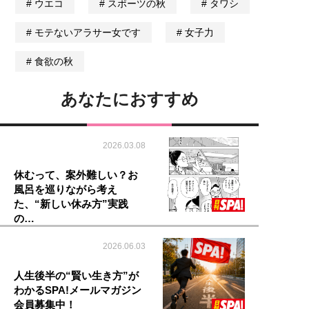
ウエコ
スポーツの秋
タワシ
モテないアラサー女です
女子力
食欲の秋
あなたにおすすめ
2026.03.08
休むって、案外難しい？お
風呂を巡りながら考え
た、“新しい休み方”実践
の…
2026.06.03
人生後半の“賢い生き方”が
わかるSPA!メールマガジン
会員募集中！