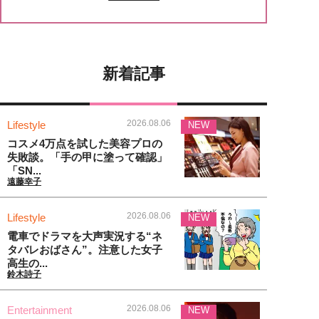
新着記事
2026.08.06
Lifestyle
NEW
コスメ4万点を試した美容プロの
失敗談。「手の甲に塗って確認」
「SN...
遠藤幸子
2026.08.06
Lifestyle
NEW
電車でドラマを大声実況する“ネ
タバレおばさん”。注意した女子
高生の...
鈴木詩子
2026.08.06
Entertainment
NEW