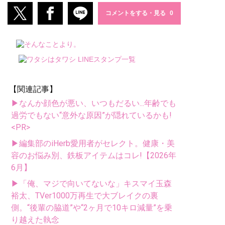
コメントをする・見る
【関連記事】
▶なんか顔色が悪い、いつもだるい...年齢でも
過労でもない“意外な原因”が隠れているかも!
<PR>
▶編集部のiHerb愛用者がセレクト。健康・美
容のお悩み別、鉄板アイテムはコレ!【2026年
6月】
▶「俺、マジで向いてないな」キスマイ玉森
裕太、TVer1000万再生で大ブレイクの裏
側。“後輩の脇道”や“2ヶ月で10キロ減量”を乗
り越えた執念