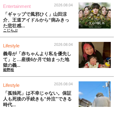
2026.08.04
Entertainment
「ギャップで風邪ひく」山田涼
介、王道アイドルから“病みきっ
た悲壮感...
こじらぶ
2026.08.04
Lifestyle
義母が「赤ちゃんより私を優先し
て」と…産後6か月で始まった地
獄の義...
姫野桂
2026.08.04
Lifestyle
「孤独死」は不幸じゃない。保証
人も死後の手続きも“外注”できる
時代...
ワタナベ薫
新着記事をもっと見る