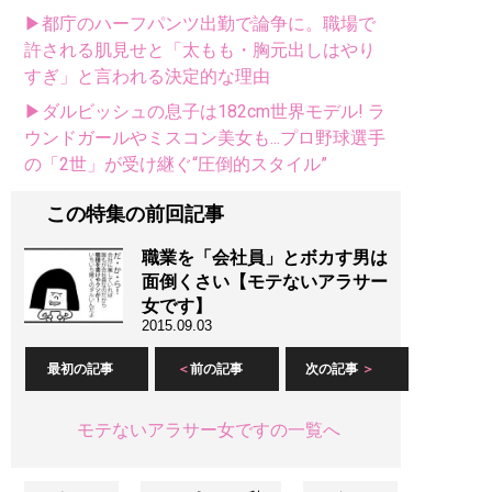
▶都庁のハーフパンツ出勤で論争に。職場で
許される肌見せと「太もも・胸元出しはやり
すぎ」と言われる決定的な理由
▶ダルビッシュの息子は182cm世界モデル! ラ
ウンドガールやミスコン美女も...プロ野球選手
の「2世」が受け継ぐ“圧倒的スタイル”
この特集の前回記事
職業を「会社員」とボカす男は
面倒くさい【モテないアラサー
女です】
2015.09.03
最初の記事
前の記事
次の記事
モテないアラサー女ですの一覧へ