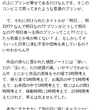
の上にプリンが乗せてあるだけなんです。そこの
コンビニで買ってきたような普通のプリンが。
で、それに付けられたタイトルが「明日」。明
日!!?? なんで明日なの?? プリンがどうして明日
なの?? 明日食べる用のプリンってこと?? だとし
たら乾燥とか埃が怖くない？ え、もしかしてそ
ういった日常に潜む不安や恐怖を表しているの？
いやわからん!!!
作品の傍らに置かれた感想ノートには「深い」
だの「泣いた」だの絶賛の嵐。いやマジでわから
ん!!! とにかく作品の意味をその場で1時間考え
て、帰り道で1時間考えて、お風呂の中で1時間考
えて、お布団の中で1時間考えて、朝ごはんの間1
時間考えて、移動時間に1時間考えて、計6時間考
えたけれど、答えは出ませんでした。
本当にモヤモヤして別の日に同じギャラリーに