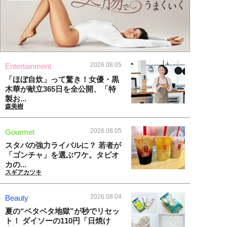
2026.08.05
Entertainment
「ほぼ自炊」って驚き！女優・黒
木華が献立365日を全公開、「特
製お...
森美樹
2026.08.05
Gourmet
スタバの強力ライバルに？ 若者が
「ゴンチャ」を選ぶワケ。タピオ
カの...
スギアカツキ
2026.08.04
Beauty
夏の“ベタベタ地獄”が秒でリセッ
ト！ ダイソーの110円「日焼け