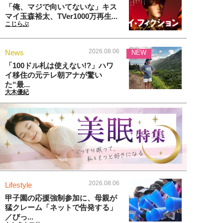
「俺、マジで向いてないな」キス
マイ玉森裕太、TVer1000万再生...
こじらぶ
2026.08.06
News
NEW
「100ドル札は使えない!?」ハワ
イ移住の元テレ朝アナが驚い
た“最...
大木優紀
2026.08.06
Lifestyle
甲子園の応援強制参加に、母親が
猛クレーム「ネットで告発する」
／びっ...