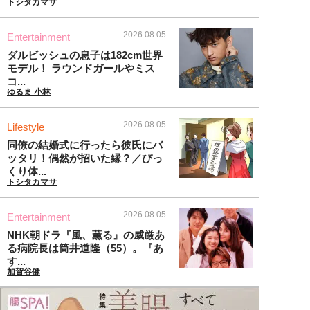
トシタカマサ
2026.08.05
Entertainment
ダルビッシュの息子は182cm世界
モデル！ ラウンドガールやミス
コ...
ゆるま 小林
2026.08.05
Lifestyle
同僚の結婚式に行ったら彼氏にバ
ッタリ！偶然が招いた縁？／びっ
くり体...
トシタカマサ
2026.08.05
Entertainment
NHK朝ドラ『風、薫る』の威厳あ
る病院長は筒井道隆（55）。『あ
す...
加賀谷健