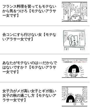
フランス料理を習ってもモテない
から気をつけろ【モテないアラサ
ー女です】
合コンにすら行けない女【モテな
いアラサー女です】
あなたがモテないのは○○だからで
はないですか？【モテないアラサ
ー女です】
女子力がメガ高い女子とギガ低い
女子の秋の過ごし方【モテないア
ラサー女です】