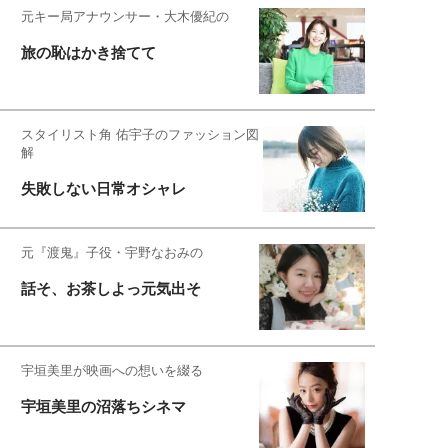
元キー局アナウンサー・大木優紀の
旅の恥はかき捨てて
スタイリスト角 佑宇子のファッション図
解
失敗しない日常オシャレ
元『渡鬼』子役・宇野なおみの
話そ、お茶しよっ元気出そ
宇垣美里が映画への想いを綴る
宇垣美里の沼落ちシネマ