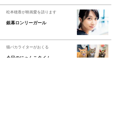
松本穂香が映画愛を語ります
銀幕ロンリーガール
猫バカライターがおくる
今日のにゃんこタイム
もっと見る>>