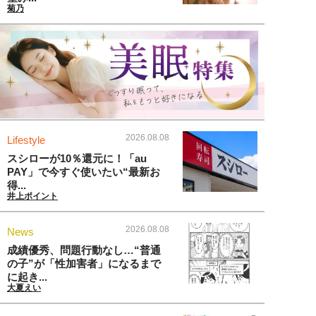
菊乃
2026.08.08
Lifestyle
スシローが10％還元に！「au
PAY」で今すぐ使いたい“最新お
得...
井上ポイント
2026.08.08
News
成績優秀、問題行動なし…“普通
の子”が「性加害者」になるまで
に起き...
大夏えい