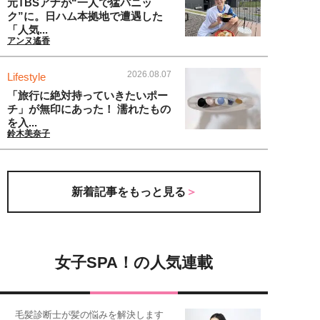
元TBSアナが“一人で猛パニッ
ク”に。日ハム本拠地で遭遇した
「人気...
アンヌ遙香
2026.08.07
Lifestyle
「旅行に絶対持っていきたいポー
チ」が無印にあった！ 濡れたもの
を入...
鈴木美奈子
新着記事をもっと見る
女子SPA！の人気連載
毛髪診断士が髪の悩みを解決します