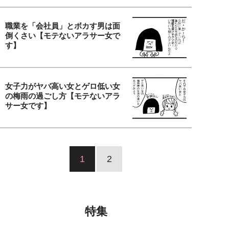
職業を「会社員」とボカす男は面
倒くさい【モテないアラサー女で
す】
女子力がヤバ高い女とゲロ低い女
の梅雨の過ごし方【モテないアラ
サー女です】
1
2
特集