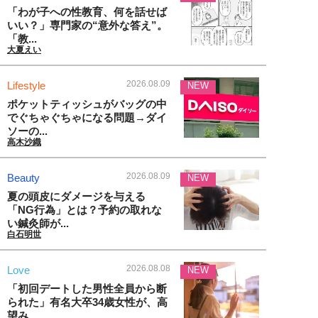
「わが子への性教育、何を話せば
いい？」専門家の“意外な答え”。
「教...
大夏えい
2026.08.09
Lifestyle
NEW
ポケットティッシュがバッグの中
でぐちゃぐちゃになる問題→ダイ
ソーの...
高木沙織
2026.08.09
Beauty
NEW
夏の頭皮にダメージを与える
「NG行為」とは？予約の取れな
い鍼灸師が...
白石明世
2026.08.08
Love
NEW
「初回デートした男性全員から断
られた」有名大卒34歳女性が、高
望み...