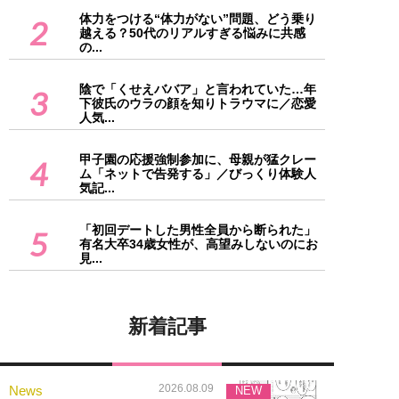
体力をつける“体力がない”問題、どう乗り
2
越える？50代のリアルすぎる悩みに共感
の...
陰で「くせえババア」と言われていた…年
3
下彼氏のウラの顔を知りトラウマに／恋愛
人気...
甲子園の応援強制参加に、母親が猛クレー
4
ム「ネットで告発する」／びっくり体験人
気記...
「初回デートした男性全員から断られた」
5
有名大卒34歳女性が、高望みしないのにお
見...
新着記事
2026.08.09
News
NEW