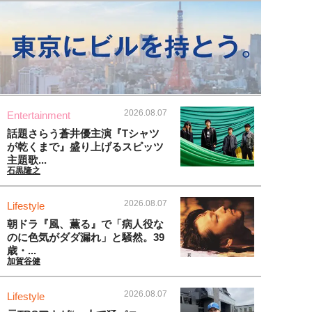
2026.08.07
Entertainment
話題さらう蒼井優主演『Tシャツ
が乾くまで』盛り上げるスピッツ
主題歌...
石黒隆之
2026.08.07
Lifestyle
朝ドラ『風、薫る』で「病人役な
のに色気がダダ漏れ」と騒然。39
歳・...
加賀谷健
2026.08.07
Lifestyle