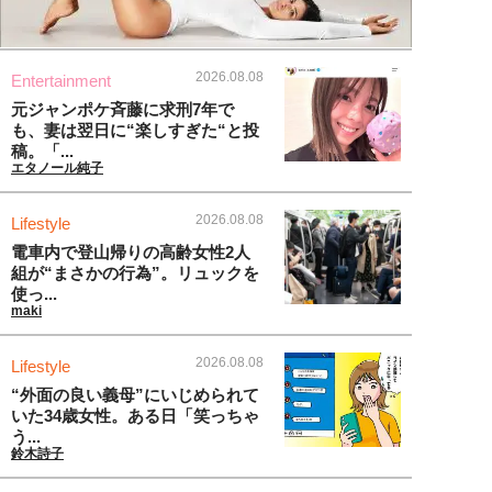
2026.08.08
Entertainment
元ジャンポケ斉藤に求刑7年で
も、妻は翌日に“楽しすぎた“と投
稿。「...
エタノール純子
2026.08.08
Lifestyle
電車内で登山帰りの高齢女性2人
組が“まさかの行為”。リュックを
使っ...
maki
2026.08.08
Lifestyle
“外面の良い義母”にいじめられて
いた34歳女性。ある日「笑っちゃ
う...
鈴木詩子