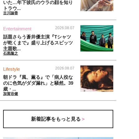
いた…年下彼氏のウラの顔を知り
トラウ...
古川諭香
2026.08.07
Entertainment
話題さらう蒼井優主演『Tシャツ
が乾くまで』盛り上げるスピッツ
主題歌...
石黒隆之
2026.08.07
Lifestyle
朝ドラ『風、薫る』で「病人役な
のに色気がダダ漏れ」と騒然。39
歳・...
加賀谷健
新着記事をもっと見る