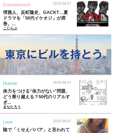
2026.08.07
Entertainment
堺雅人、反町隆史、GACKT…夏
ドラマを「50代イケオジ」が席
巻。...
こじらぶ
2026.08.07
Human
体力をつける“体力がない”問題、
どう乗り越える？50代のリアルす
ぎ...
まなたろう
2026.08.07
Love
陰で「くせえババア」と言われて