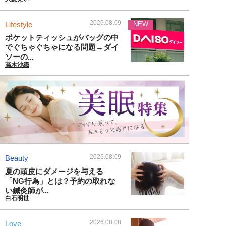
2026.08.09
Lifestyle
NEW
ポケットティッシュがバッグの中
でぐちゃぐちゃになる問題→ダイ
ソーの...
高木沙織
2026.08.09
Beauty
夏の頭皮にダメージを与える
「NG行為」とは？予約の取れな
い鍼灸師が...
白石明世
2026.08.08
Love