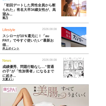
「初回デートした男性全員から断
られた」有名大卒34歳女性が、高
望み...
菊乃
2026.08.08
Lifestyle
スシローが10％還元に！「au
PAY」で今すぐ使いたい“最新お
得...
井上ポイント
2026.08.08
News
成績優秀、問題行動なし…“普通
の子”が「性加害者」になるまで
に起き...
大夏えい