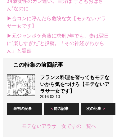
34歳女性のカン違い。自分は“子どもおばさ
ん”なのに
▶合コンに呼んだら危険な女【モテないアラ
サー女です】
▶元ジャンポケ斉藤に求刑7年でも、妻は翌日
に“楽しすぎた“と投稿。「その神経がわから
ん」と騒然
この特集の前回記事
フランス料理を習ってもモテな
いから気をつけろ【モテないア
ラサー女です】
2016.03.10
最初の記事
前の記事
次の記事
モテないアラサー女ですの一覧へ