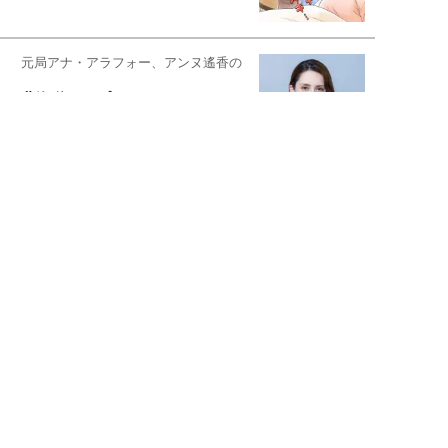
元局アナ・アラフォー、アンヌ遙香の
北海道シンプルライフ
元キー局アナウンサー・大木優紀の
旅の恥はかき捨てて
スタイリスト角 佑宇子のファッション図
解
失敗しない日常オシャレ
元『渡鬼』子役・宇野なおみの