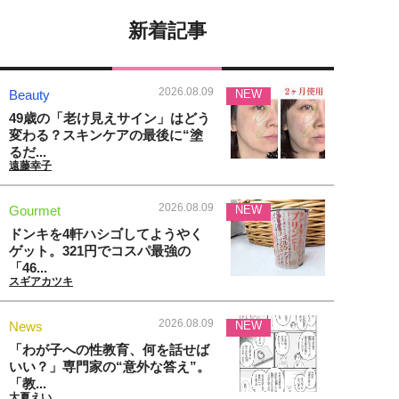
新着記事
2026.08.09
Beauty
NEW
49歳の「老け見えサイン」はどう
変わる？スキンケアの最後に“塗
るだ...
遠藤幸子
2026.08.09
Gourmet
NEW
ドンキを4軒ハシゴしてようやく
ゲット。321円でコスパ最強の
「46...
スギアカツキ
2026.08.09
News
NEW
「わが子への性教育、何を話せば
いい？」専門家の“意外な答え”。
「教...
大夏えい