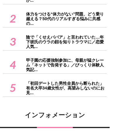
か...
体力をつける“体力がない”問題、どう乗り
2
越える？50代のリアルすぎる悩みに共感
の...
陰で「くせえババア」と言われていた…年
3
下彼氏のウラの顔を知りトラウマに／恋愛
人気...
甲子園の応援強制参加に、母親が猛クレー
4
ム「ネットで告発する」／びっくり体験人
気記...
「初回デートした男性全員から断られた」
5
有名大卒34歳女性が、高望みしないのにお
見...
インフォメーション