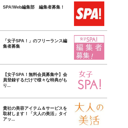
SPA!Web編集部 編集者募集！
「女子SPA！」のフリーランス編
集者募集
【女子SPA！無料会員募集中】会
員登録するだけで様々な特典がも
り...
貴社の美容アイテム＆サービスを
取材します！「大人の美活」タイ
アッ...