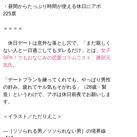
・昼間からたっぷり時間が使える休日にアポ
225票
＝＝＝＝
休日デートは意外な落とし穴で、「まだ親しく
ない人と一日過ごしてもダレるだけ」とは、
女子
SPA！でもおなじみの恋愛コラムニスト、勝部元
気氏
。
「デートプランを練ってくれても、やっぱり男性
の好み。疲れてヤル気もそがれる」（28歳・製
造）というわけで、アポは休日前夜でお願いしま
す。
＜イラスト／ただりえこ＞
―［ソソられる男／ソソられない男］の境界線