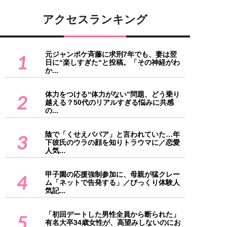
アクセスランキング
元ジャンポケ斉藤に求刑7年でも、妻は翌
1
日に“楽しすぎた“と投稿。「その神経がわ
か...
体力をつける“体力がない”問題、どう乗り
2
越える？50代のリアルすぎる悩みに共感
の...
陰で「くせえババア」と言われていた…年
3
下彼氏のウラの顔を知りトラウマに／恋愛
人気...
甲子園の応援強制参加に、母親が猛クレー
4
ム「ネットで告発する」／びっくり体験人
気記...
「初回デートした男性全員から断られた」
5
有名大卒34歳女性が、高望みしないのにお