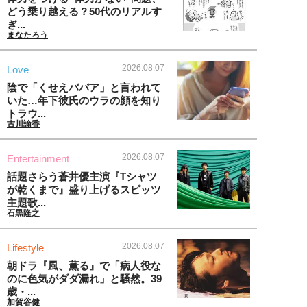
どう乗り越える？50代のリアルす
ぎ...
まなたろう
2026.08.07
Love
陰で「くせえババア」と言われて
いた…年下彼氏のウラの顔を知り
トラウ...
古川諭香
2026.08.07
Entertainment
話題さらう蒼井優主演『Tシャツ
が乾くまで』盛り上げるスピッツ
主題歌...
石黒隆之
2026.08.07
Lifestyle
朝ドラ『風、薫る』で「病人役な
のに色気がダダ漏れ」と騒然。39
歳・...
加賀谷健