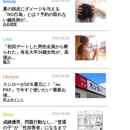
2026.08.09
Beauty
夏の頭皮にダメージを与える
「NG行為」とは？予約の取れな
い鍼灸師が...
白石明世
2026.08.08
Love
「初回デートした男性全員から断
られた」有名大卒34歳女性が、高
望み...
菊乃
2026.08.08
Lifestyle
スシローが10％還元に！「au
PAY」で今すぐ使いたい“最新お
得...
井上ポイント
2026.08.08
News
成績優秀、問題行動なし…“普通
の子”が「性加害者」になるまで