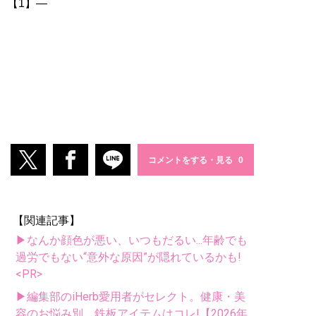
【1】―
コメントをする・見る
【関連記事】
▶なんか顔色が悪い、いつもだるい...年齢でも
過労でもない“意外な原因”が隠れているかも!
<PR>
▶編集部のiHerb愛用者がセレクト。健康・美
容のお悩み別、鉄板アイテムはコレ!【2026年