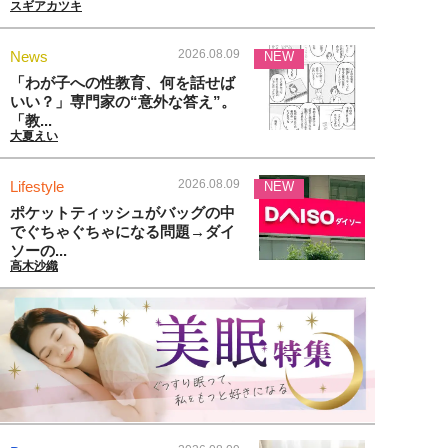
スギアカツキ
2026.08.09
News
NEW
「わが子への性教育、何を話せば
いい？」専門家の“意外な答え”。
「教...
大夏えい
2026.08.09
Lifestyle
NEW
ポケットティッシュがバッグの中
でぐちゃぐちゃになる問題→ダイ
ソーの...
高木沙織