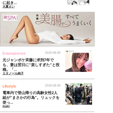
に起き...
大夏えい
2026.08.08
Entertainment
元ジャンポケ斉藤に求刑7年で
も、妻は翌日に“楽しすぎた“と投
稿。「...
エタノール純子
2026.08.08
Lifestyle
電車内で登山帰りの高齢女性2人
組が“まさかの行為”。リュックを
使っ...
maki