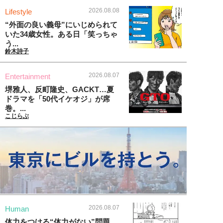
2026.08.08
Lifestyle
“外面の良い義母”にいじめられて
いた34歳女性。ある日「笑っちゃ
う...
鈴木詩子
2026.08.07
Entertainment
堺雅人、反町隆史、GACKT…夏
ドラマを「50代イケオジ」が席
巻。...
こじらぶ
2026.08.07
Human
体力をつける“体力がない”問題、