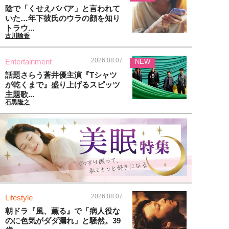
陰で「くせえババア」と言われて
いた…年下彼氏のウラの顔を知り
トラウ...
古川諭香
2026.08.07
Entertainment
NEW
話題さらう蒼井優主演『Tシャツ
が乾くまで』盛り上げるスピッツ
主題歌...
石黒隆之
2026.08.07
Lifestyle
朝ドラ『風、薫る』で「病人役な
のに色気がダダ漏れ」と騒然。39