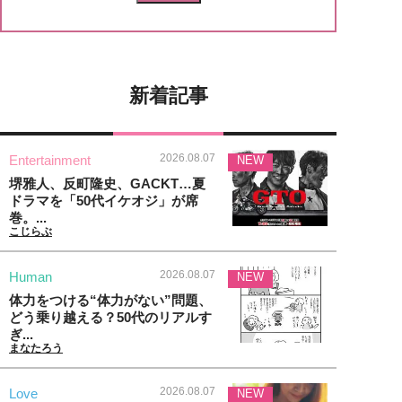
新着記事
2026.08.07
Entertainment
NEW
堺雅人、反町隆史、GACKT…夏
ドラマを「50代イケオジ」が席
巻。...
こじらぶ
2026.08.07
Human
NEW
体力をつける“体力がない”問題、
どう乗り越える？50代のリアルす
ぎ...
まなたろう
2026.08.07
Love
NEW