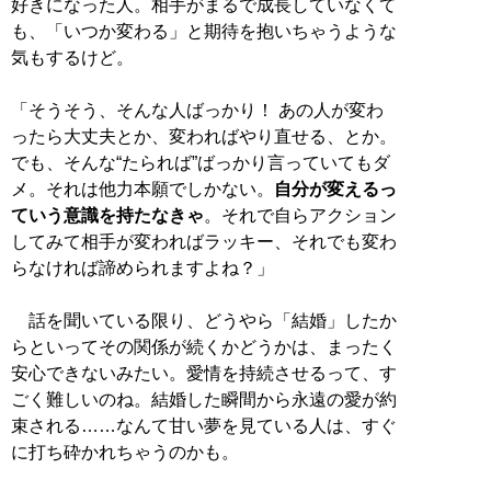
好きになった人。相手がまるで成長していなくて
も、「いつか変わる」と期待を抱いちゃうような
気もするけど。
「そうそう、そんな人ばっかり！ あの人が変わ
ったら大丈夫とか、変わればやり直せる、とか。
でも、そんな“たられば”ばっかり言っていてもダ
メ。それは他力本願でしかない。
自分が変えるっ
ていう意識を持たなきゃ
。それで自らアクション
してみて相手が変わればラッキー、それでも変わ
らなければ諦められますよね？」
話を聞いている限り、どうやら「結婚」したか
らといってその関係が続くかどうかは、まったく
安心できないみたい。愛情を持続させるって、す
ごく難しいのね。結婚した瞬間から永遠の愛が約
束される……なんて甘い夢を見ている人は、すぐ
に打ち砕かれちゃうのかも。