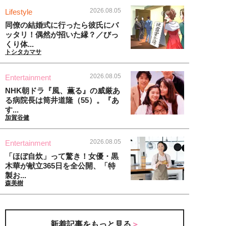
2026.08.05
Lifestyle
同僚の結婚式に行ったら彼氏にバ
ッタリ！偶然が招いた縁？／びっ
くり体...
トシタカマサ
2026.08.05
Entertainment
NHK朝ドラ『風、薫る』の威厳あ
る病院長は筒井道隆（55）。『あ
す...
加賀谷健
2026.08.05
Entertainment
「ほぼ自炊」って驚き！女優・黒
木華が献立365日を全公開、「特
製お...
森美樹
新着記事をもっと見る