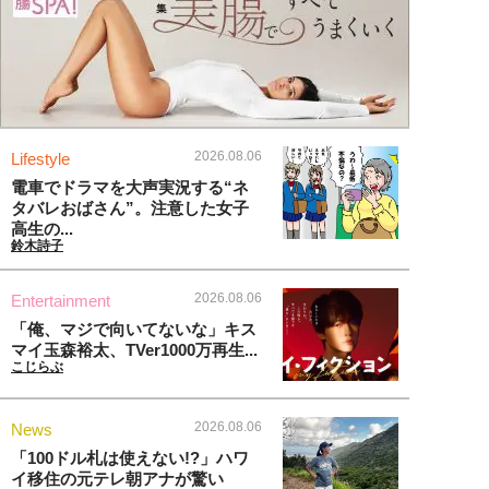
2026.08.06
Lifestyle
電車でドラマを大声実況する“ネ
タバレおばさん”。注意した女子
高生の...
鈴木詩子
2026.08.06
Entertainment
「俺、マジで向いてないな」キス
マイ玉森裕太、TVer1000万再生...
こじらぶ
2026.08.06
News
「100ドル札は使えない!?」ハワ
イ移住の元テレ朝アナが驚い