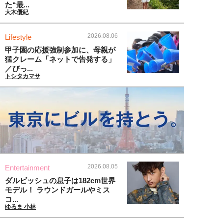
た“最...
大木優紀
2026.08.06
Lifestyle
甲子園の応援強制参加に、母親が
猛クレーム「ネットで告発する」
／びっ...
トシタカマサ
2026.08.05
Entertainment
ダルビッシュの息子は182cm世界
モデル！ ラウンドガールやミス
コ...
ゆるま 小林