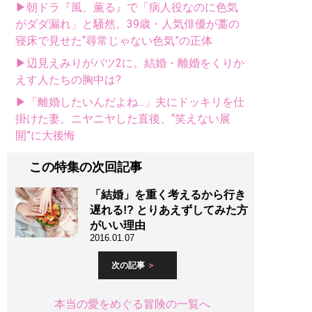
▶朝ドラ『風、薫る』で「病人役なのに色気
がダダ漏れ」と騒然。39歳・人気俳優が藁の
寝床で見せた“尋常じゃない色気”の正体
▶辺見えみりがバツ2に。結婚・離婚をくりか
えす人たちの胸中は?
▶「離婚したいんだよね...」夫にドッキリを仕
掛けた妻。ニヤニヤした直後、“笑えない展
開”に大後悔
この特集の次回記事
「結婚」を重く考えるから行き
遅れる!? とりあえずしてみた方
がいい理由
2016.01.07
次の記事
本当の愛をめぐる冒険の一覧へ