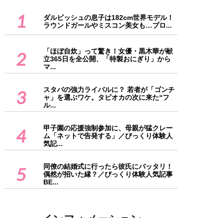
1
ダルビッシュの息子は182cm世界モデル！
ラウンドガールやミスコン美女も…プロ...
「ほぼ自炊」って驚き！女優・黒木華が献
2
立365日を全公開、「特製おにぎり」から
マ...
スタバの強力ライバルに？ 若者が「ゴンチ
3
ャ」を選ぶワケ。タピオカの次に来た“フ
ル...
甲子園の応援強制参加に、母親が猛クレー
4
ム「ネットで告発する」／びっくり体験人
気記...
同僚の結婚式に行ったら彼氏にバッタリ！
5
偶然が招いた縁？／びっくり体験人気記事
BE...