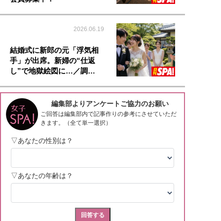
2026.06.19
結婚式に新郎の元「浮気相
手」が出席。新婦の“仕返
し”で地獄絵図に…／調…