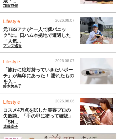
歳・...
加賀谷健
2026.08.07
Lifestyle
元TBSアナが“一人で猛パニッ
ク”に。日ハム本拠地で遭遇した
「人気...
アンヌ遙香
2026.08.07
Lifestyle
「旅行に絶対持っていきたいポー
チ」が無印にあった！ 濡れたもの
を入...
鈴木美奈子
2026.08.06
Lifestyle
コスメ4万点を試した美容プロの
失敗談。「手の甲に塗って確認」
「SN...
遠藤幸子