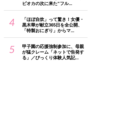
ピオカの次に来た“フル...
4
「ほぼ自炊」って驚き！女優・
黒木華が献立365日を全公開、
「特製おにぎり」からマ...
5
甲子園の応援強制参加に、母親
が猛クレーム「ネットで告発す
る」／びっくり体験人気記...