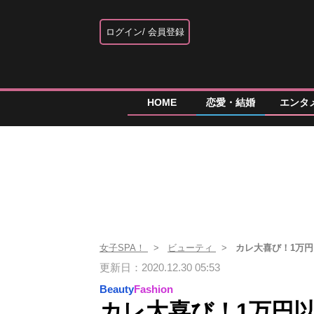
ログイン
会員登録
HOME
恋愛・結婚
エンタ
女子SPA！
ビューティ
カレ大喜び！1万
更新日：2020.12.30 05:53
Beauty
Fashion
カレ大喜び！1万円