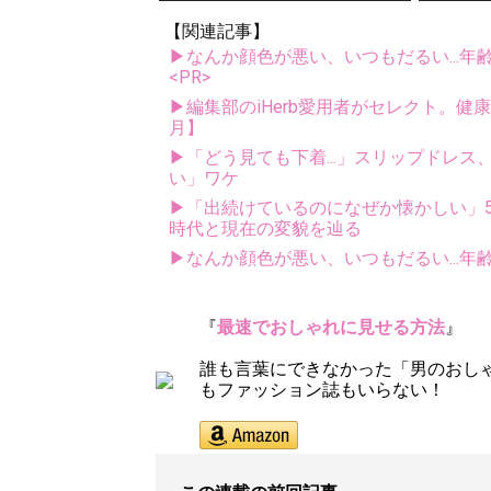
【関連記事】
▶なんか顔色が悪い、いつもだるい...年
<PR>
▶編集部のiHerb愛用者がセレクト。健
月】
▶「どう見ても下着...」スリップドレ
い」ワケ
▶「出続けているのになぜか懐かしい」5
時代と現在の変貌を辿る
▶なんか顔色が悪い、いつもだるい...年
『
最速でおしゃれに見せる方法
』
誰も言葉にできなかった「男のおし
もファッション誌もいらない！