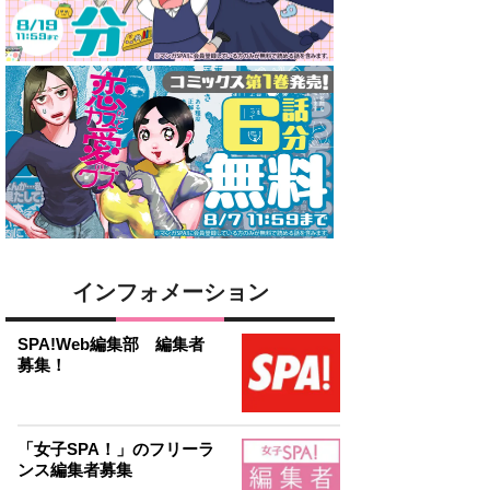
インフォメーション
SPA!Web編集部 編集者
募集！
「女子SPA！」のフリーラ
ンス編集者募集