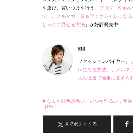
を運び、買いつけを行う。
ブログ「Know
法」
、
メルマガ「最も早くオシャレになる
しゃれに見せる方法
』が好評発売中
MB
ファッションバイヤー。
レになる方法」
、
メルマ
人生は服で簡単に変えら
▶なんか顔色が悪い、いつもだるい…年齢
［PR］
Xでポストする