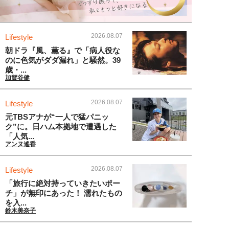
2026.08.07
Lifestyle
朝ドラ『風、薫る』で「病人役な
のに色気がダダ漏れ」と騒然。39
歳・...
加賀谷健
2026.08.07
Lifestyle
元TBSアナが“一人で猛パニッ
ク”に。日ハム本拠地で遭遇した
「人気...
アンヌ遙香
2026.08.07
Lifestyle
「旅行に絶対持っていきたいポー
チ」が無印にあった！ 濡れたもの
を入...
鈴木美奈子