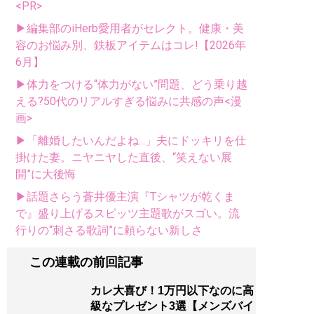
<PR>
▶編集部のiHerb愛用者がセレクト。健康・美
容のお悩み別、鉄板アイテムはコレ!【2026年
6月】
▶体力をつける“体力がない”問題、どう乗り越
える?50代のリアルすぎる悩みに共感の声<漫
画>
▶「離婚したいんだよね...」夫にドッキリを仕
掛けた妻。ニヤニヤした直後、“笑えない展
開”に大後悔
▶話題さらう蒼井優主演『Tシャツが乾くま
で』盛り上げるスピッツ主題歌がスゴい。流
行りの“刺さる歌詞”に頼らない新しさ
この連載の前回記事
カレ大喜び！1万円以下なのに高
級なプレゼント3選【メンズバイ