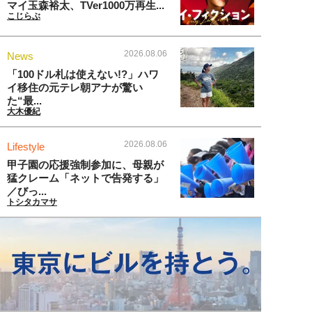
マイ玉森裕太、TVer1000万再生...
こじらぶ
2026.08.06
News
「100ドル札は使えない!?」ハワ
イ移住の元テレ朝アナが驚い
た“最...
大木優紀
2026.08.06
Lifestyle
甲子園の応援強制参加に、母親が
猛クレーム「ネットで告発する」
／びっ...
トシタカマサ