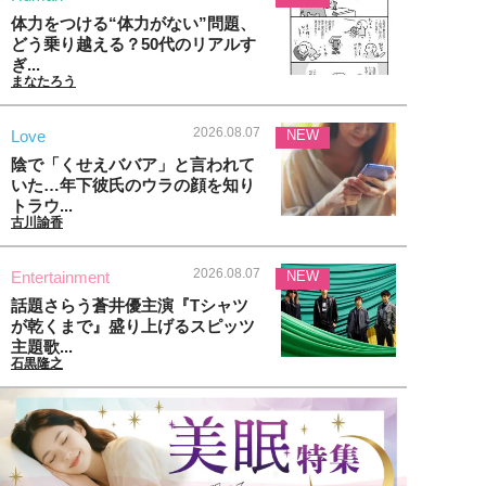
体力をつける“体力がない”問題、
どう乗り越える？50代のリアルす
ぎ...
まなたろう
2026.08.07
Love
NEW
陰で「くせえババア」と言われて
いた…年下彼氏のウラの顔を知り
トラウ...
古川諭香
2026.08.07
Entertainment
NEW
話題さらう蒼井優主演『Tシャツ
が乾くまで』盛り上げるスピッツ
主題歌...
石黒隆之