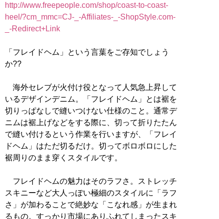
http://www.freepeople.com/shop/coast-to-coast-
heel/?cm_mmc=CJ-_-Affiliates-_-ShopStyle.com-
_-Redirect+Link
「フレイドヘム」という言葉をご存知でしょう
か??
海外セレブが火付け役となって人気急上昇して
いるデザインデニム。「フレイドヘム」とは裾を
切りっぱなしで縫いつけない仕様のこと。通常デ
ニムは裾上げなどをする際に、切って折りたたん
で縫い付けるという作業を行いますが、「フレイ
ドヘム」はただ切るだけ。切ってボロボロにした
裾周りのまま穿くスタイルです。
フレイドヘムの魅力はそのラフさ。ストレッチ
スキニーなど大人っぽい極細のスタイルに「ラフ
さ」が加わることで絶妙な「こなれ感」が生まれ
るもの。すっかり市場にありふれてしまったスキ