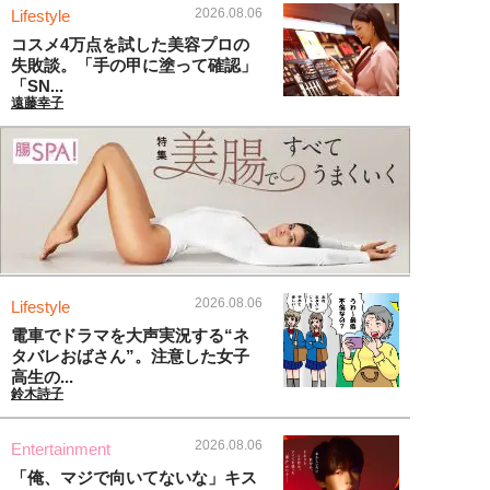
2026.08.06
Lifestyle
コスメ4万点を試した美容プロの
失敗談。「手の甲に塗って確認」
「SN...
遠藤幸子
2026.08.06
Lifestyle
電車でドラマを大声実況する“ネ
タバレおばさん”。注意した女子
高生の...
鈴木詩子
2026.08.06
Entertainment
「俺、マジで向いてないな」キス