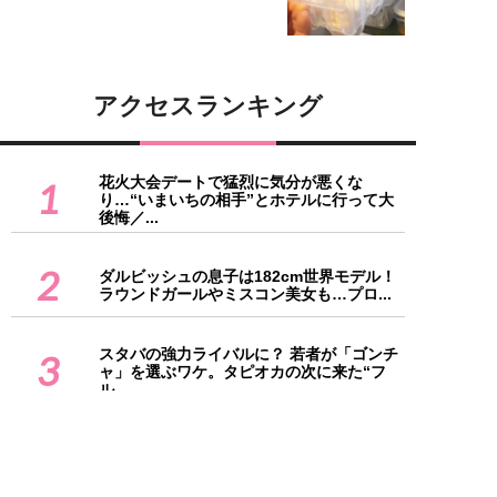
アクセスランキング
花火大会デートで猛烈に気分が悪くな
1
り…“いまいちの相手”とホテルに行って大
後悔／...
2
ダルビッシュの息子は182cm世界モデル！
ラウンドガールやミスコン美女も…プロ...
スタバの強力ライバルに？ 若者が「ゴンチ
3
ャ」を選ぶワケ。タピオカの次に来た“フ
ル...
「ほぼ自炊」って驚き！女優・黒木華が献
4
立365日を全公開、「特製おにぎり」から
マ...