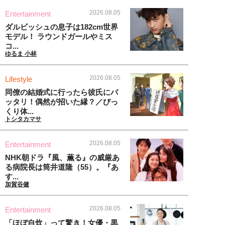
2026.08.05
Entertainment
ダルビッシュの息子は182cm世界
モデル！ ラウンドガールやミス
コ...
ゆるま 小林
2026.08.05
Lifestyle
同僚の結婚式に行ったら彼氏にバ
ッタリ！偶然が招いた縁？／びっ
くり体...
トシタカマサ
2026.08.05
Entertainment
NHK朝ドラ『風、薫る』の威厳あ
る病院長は筒井道隆（55）。『あ
す...
加賀谷健
2026.08.05
Entertainment
「ほぼ自炊」って驚き！女優・黒