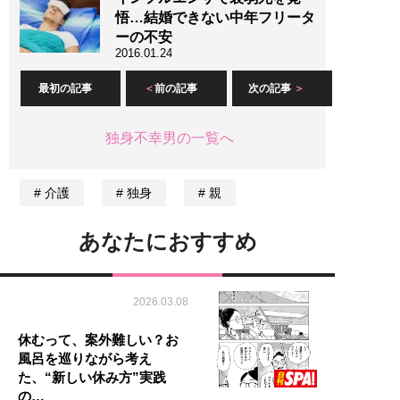
悟…結婚できない中年フリータ
ーの不安
2016.01.24
最初の記事
前の記事
次の記事
独身不幸男の一覧へ
介護
独身
親
あなたにおすすめ
2026.03.08
休むって、案外難しい？お
風呂を巡りながら考え
た、“新しい休み方”実践
の…