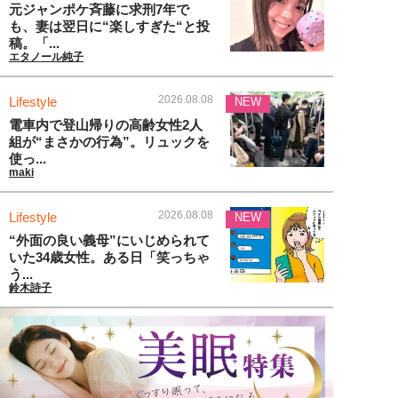
元ジャンポケ斉藤に求刑7年で
も、妻は翌日に“楽しすぎた“と投
稿。「...
エタノール純子
2026.08.08
Lifestyle
NEW
電車内で登山帰りの高齢女性2人
組が“まさかの行為”。リュックを
使っ...
maki
2026.08.08
Lifestyle
NEW
“外面の良い義母”にいじめられて
いた34歳女性。ある日「笑っちゃ
う...
鈴木詩子