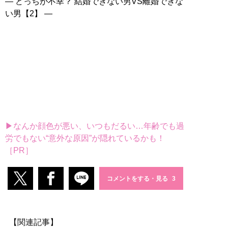
― どっちが不幸？ 結婚できない男VS離婚できな
い男【2】 ―
▶なんか顔色が悪い、いつもだるい…年齢でも過
労でもない“意外な原因”が隠れているかも！
［PR］
コメントをする・見る
【関連記事】