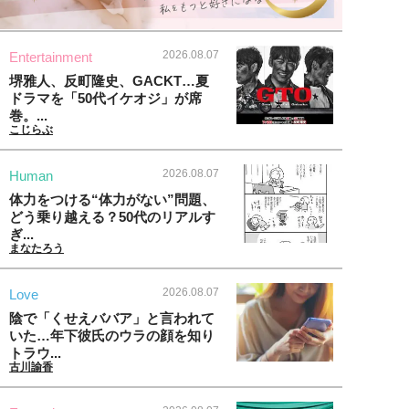
2026.08.07
Entertainment
堺雅人、反町隆史、GACKT…夏
ドラマを「50代イケオジ」が席
巻。...
こじらぶ
2026.08.07
Human
体力をつける“体力がない”問題、
どう乗り越える？50代のリアルす
ぎ...
まなたろう
2026.08.07
Love
陰で「くせえババア」と言われて
いた…年下彼氏のウラの顔を知り
トラウ...
古川諭香