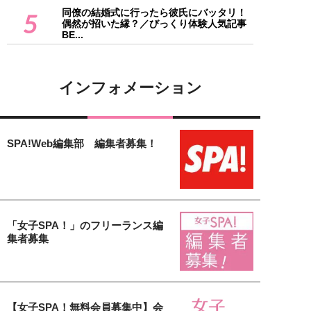
同僚の結婚式に行ったら彼氏にバッタリ！
5
偶然が招いた縁？／びっくり体験人気記事
BE...
インフォメーション
SPA!Web編集部 編集者募集！
「女子SPA！」のフリーランス編
集者募集
【女子SPA！無料会員募集中】会