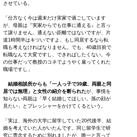
させている。
「仕方なく今は週末だけ実家で過ごしています
が、母親は『実家からでも仕事に通える』と言っ
て譲りません。通えない距離ではないですが、片
道1時間半はキツいですよ。もし同居するなら転
職も考えなければなりません。でも、40歳目前で
転職なんて大変ですし、できればしたくない。今
の仕事だって教授のコネでようやく雇ってくれた
職場ですし」
結婚相談所からも「一人っ子で39歳、両親と同
居では無理」と女性の紹介を断られた
が、事情を
知らない両親は「早く結婚してほしい。孫の顔が
見たい」とプレッシャーをかけてくるという。
「実は、海外の大学に留学していた20代後半、結
婚を考えていた人がいたんです。同じ留学生で研
究に専念するために別れましたが、唯一と言って