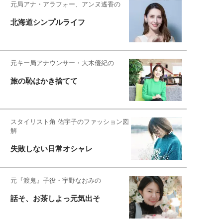
元局アナ・アラフォー、アンヌ遙香の
北海道シンプルライフ
元キー局アナウンサー・大木優紀の
旅の恥はかき捨てて
スタイリスト角 佑宇子のファッション図
解
失敗しない日常オシャレ
元『渡鬼』子役・宇野なおみの
話そ、お茶しよっ元気出そ