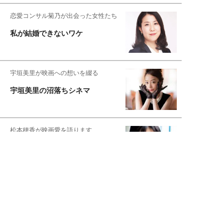
恋愛コンサル菊乃が出会った女性たち
私が結婚できないワケ
宇垣美里が映画への想いを綴る
宇垣美里の沼落ちシネマ
松本穂香が映画愛を語ります
銀幕ロンリーガール
猫バカライターがおくる
今日のにゃんこタイム