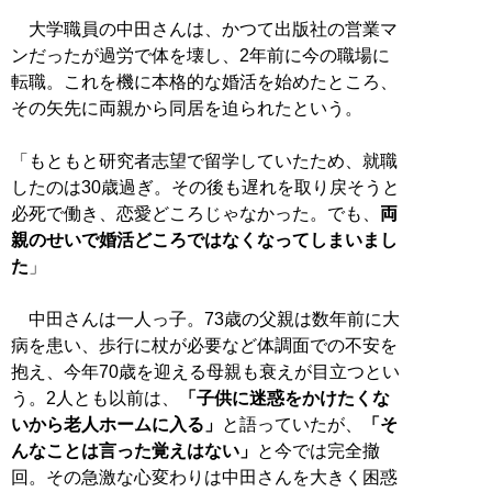
大学職員の中田さんは、かつて出版社の営業マ
ンだったが過労で体を壊し、2年前に今の職場に
転職。これを機に本格的な婚活を始めたところ、
その矢先に両親から同居を迫られたという。
「もともと研究者志望で留学していたため、就職
したのは30歳過ぎ。その後も遅れを取り戻そうと
必死で働き、恋愛どころじゃなかった。でも、
両
親のせいで婚活どころではなくなってしまいまし
た
」
中田さんは一人っ子。73歳の父親は数年前に大
病を患い、歩行に杖が必要など体調面での不安を
抱え、今年70歳を迎える母親も衰えが目立つとい
う。2人とも以前は、
「子供に迷惑をかけたくな
いから老人ホームに入る」
と語っていたが、
「そ
んなことは言った覚えはない」
と今では完全撤
回。その急激な心変わりは中田さんを大きく困惑