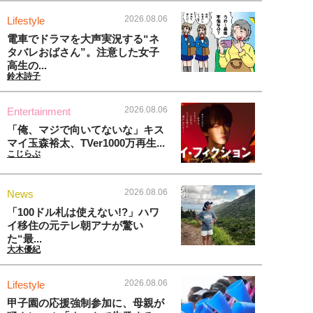
2026.08.06
Lifestyle
電車でドラマを大声実況する“ネ
タバレおばさん”。注意した女子
高生の...
鈴木詩子
2026.08.06
Entertainment
「俺、マジで向いてないな」キス
マイ玉森裕太、TVer1000万再生...
こじらぶ
2026.08.06
News
「100ドル札は使えない!?」ハワ
イ移住の元テレ朝アナが驚い
た“最...
大木優紀
2026.08.06
Lifestyle
甲子園の応援強制参加に、母親が