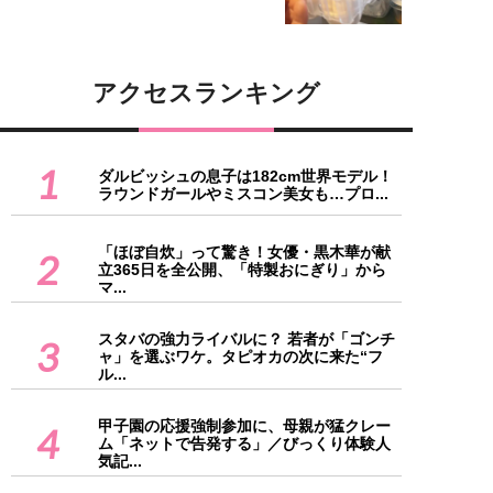
アクセスランキング
1
ダルビッシュの息子は182cm世界モデル！
ラウンドガールやミスコン美女も…プロ...
「ほぼ自炊」って驚き！女優・黒木華が献
2
立365日を全公開、「特製おにぎり」から
マ...
スタバの強力ライバルに？ 若者が「ゴンチ
3
ャ」を選ぶワケ。タピオカの次に来た“フ
ル...
甲子園の応援強制参加に、母親が猛クレー
4
ム「ネットで告発する」／びっくり体験人
気記...