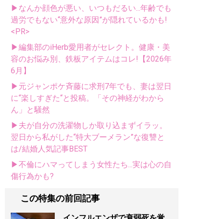
▶なんか顔色が悪い、いつもだるい...年齢でも
過労でもない“意外な原因”が隠れているかも!
<PR>
▶編集部のiHerb愛用者がセレクト。健康・美
容のお悩み別、鉄板アイテムはコレ!【2026年
6月】
▶元ジャンポケ斉藤に求刑7年でも、妻は翌日
に“楽しすぎた“と投稿。「その神経がわから
ん」と騒然
▶夫が自分の洗濯物しか取り込まずイラッ。
翌日から私がした“特大ブーメラン”な復讐と
は/結婚人気記事BEST
▶不倫にハマってしまう女性たち...実は心の自
傷行為かも?
この特集の前回記事
インフルエンザで衰弱死を覚