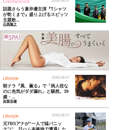
2026.08.07
Entertainment
話題さらう蒼井優主演『Tシャツ
が乾くまで』盛り上げるスピッツ
主題歌...
石黒隆之
2026.08.07
Lifestyle
朝ドラ『風、薫る』で「病人役な
のに色気がダダ漏れ」と騒然。39
歳・...
加賀谷健
2026.08.07
Lifestyle
元TBSアナが“一人で猛パニッ
ク”に。日ハム本拠地で遭遇した