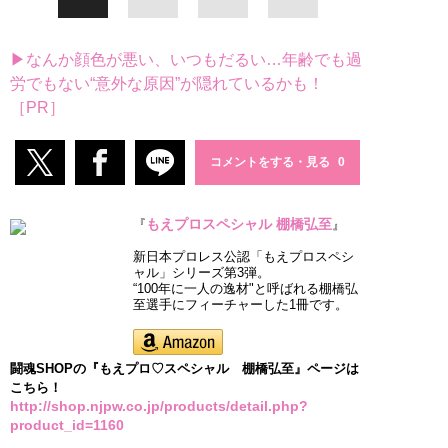
▶なんか顔色が悪い、いつもだるい…年齢でも過
労でもない“意外な原因”が隠れているかも！
［PR］
コメントをする・見る
もえプロスペシャル 棚橋弘至
『
』
新日本プロレス公認「もえプロスペシ
ャル」シリーズ第3弾。
“100年に一人の逸材"と呼ばれる棚橋弘
至選手にフィーチャーした1冊です。
闘魂SHOPの『もえプロ♡スペシャル 棚橋弘至』ページは
こちら！
http://shop.njpw.co.jp/products/detail.php?
product_id=1160