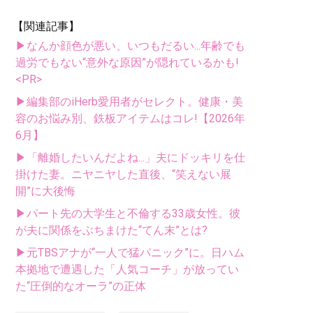
【関連記事】
▶なんか顔色が悪い、いつもだるい...年齢でも
過労でもない“意外な原因”が隠れているかも!
<PR>
▶編集部のiHerb愛用者がセレクト。健康・美
容のお悩み別、鉄板アイテムはコレ!【2026年
6月】
▶「離婚したいんだよね...」夫にドッキリを仕
掛けた妻。ニヤニヤした直後、“笑えない展
開”に大後悔
▶パート先の大学生と不倫する33歳女性。彼
が夫に関係をぶちまけた“てん末”とは?
▶元TBSアナが“一人で猛パニック”に。日ハム
本拠地で遭遇した「人気コーチ」が放ってい
た“圧倒的なオーラ”の正体