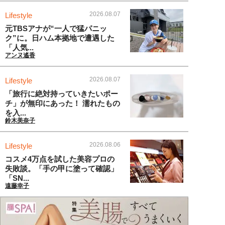
2026.08.07
Lifestyle
元TBSアナが“一人で猛パニッ
ク”に。日ハム本拠地で遭遇した
「人気...
アンヌ遙香
2026.08.07
Lifestyle
「旅行に絶対持っていきたいポー
チ」が無印にあった！ 濡れたもの
を入...
鈴木美奈子
2026.08.06
Lifestyle
コスメ4万点を試した美容プロの
失敗談。「手の甲に塗って確認」
「SN...
遠藤幸子