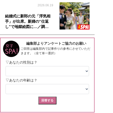
2026.06.19
結婚式に新郎の元「浮気相
手」が出席。新婦の“仕返
し”で地獄絵図に…／調…