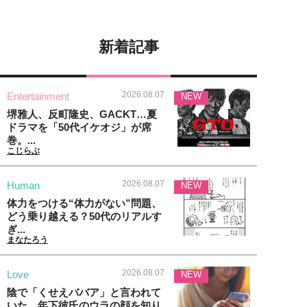
新着記事
2026.08.07
Entertainment
NEW
堺雅人、反町隆史、GACKT…夏
ドラマを「50代イケオジ」が席
巻。...
こじらぶ
2026.08.07
Human
NEW
体力をつける“体力がない”問題、
どう乗り越える？50代のリアルす
ぎ...
まなたろう
2026.08.07
Love
NEW
陰で「くせえババア」と言われて
いた…年下彼氏のウラの顔を知り