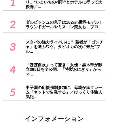
1
り…“いまいちの相手”とホテルに行って大
後悔／...
2
ダルビッシュの息子は182cm世界モデル！
ラウンドガールやミスコン美女も…プロ...
スタバの強力ライバルに？ 若者が「ゴンチ
3
ャ」を選ぶワケ。タピオカの次に来た“フ
ル...
「ほぼ自炊」って驚き！女優・黒木華が献
4
立365日を全公開、「特製おにぎり」から
マ...
甲子園の応援強制参加に、母親が猛クレー
5
ム「ネットで告発する」／びっくり体験人
気記...
インフォメーション