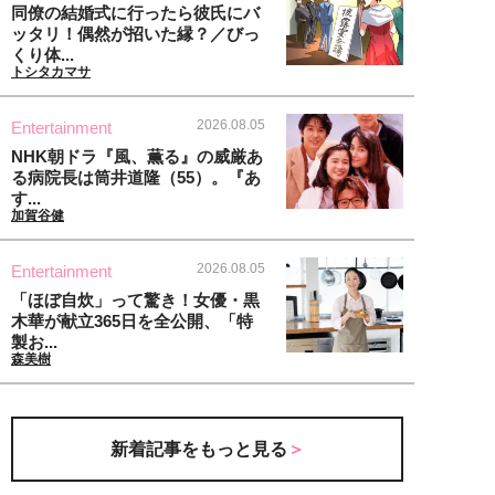
同僚の結婚式に行ったら彼氏にバ
ッタリ！偶然が招いた縁？／びっ
くり体...
トシタカマサ
2026.08.05
Entertainment
NHK朝ドラ『風、薫る』の威厳あ
る病院長は筒井道隆（55）。『あ
す...
加賀谷健
2026.08.05
Entertainment
「ほぼ自炊」って驚き！女優・黒
木華が献立365日を全公開、「特
製お...
森美樹
新着記事をもっと見る