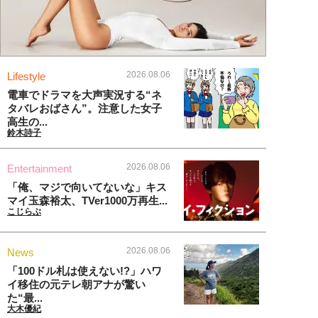
2026.08.06
Lifestyle
電車でドラマを大声実況する“ネ
タバレおばさん”。注意した女子
高生の...
鈴木詩子
2026.08.06
Entertainment
「俺、マジで向いてないな」キス
マイ玉森裕太、TVer1000万再生...
こじらぶ
2026.08.06
News
「100ドル札は使えない!?」ハワ
イ移住の元テレ朝アナが驚い
た“最...
大木優紀