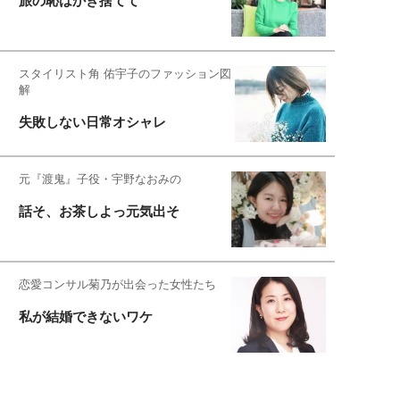
旅の恥はかき捨てて
スタイリスト角 佑宇子のファッション図
解
失敗しない日常オシャレ
元『渡鬼』子役・宇野なおみの
話そ、お茶しよっ元気出そ
恋愛コンサル菊乃が出会った女性たち
私が結婚できないワケ
宇垣美里が映画への想いを綴る