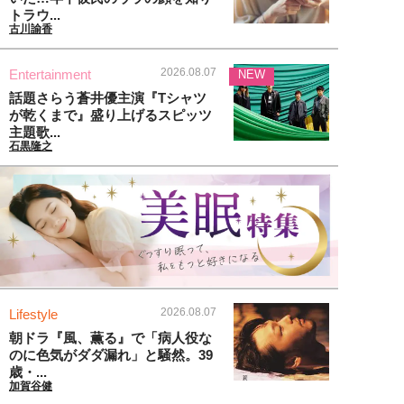
トラウ...
古川諭香
2026.08.07
Entertainment
NEW
話題さらう蒼井優主演『Tシャツ
が乾くまで』盛り上げるスピッツ
主題歌...
石黒隆之
2026.08.07
Lifestyle
朝ドラ『風、薫る』で「病人役な
のに色気がダダ漏れ」と騒然。39
歳・...
加賀谷健