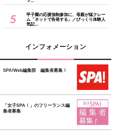
マ...
甲子園の応援強制参加に、母親が猛クレー
5
ム「ネットで告発する」／びっくり体験人
気記...
インフォメーション
SPA!Web編集部 編集者募集！
「女子SPA！」のフリーランス編
集者募集