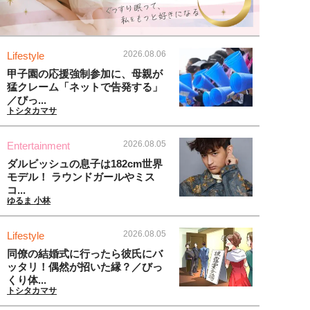
2026.08.06
Lifestyle
甲子園の応援強制参加に、母親が
猛クレーム「ネットで告発する」
／びっ...
トシタカマサ
2026.08.05
Entertainment
ダルビッシュの息子は182cm世界
モデル！ ラウンドガールやミス
コ...
ゆるま 小林
2026.08.05
Lifestyle
同僚の結婚式に行ったら彼氏にバ
ッタリ！偶然が招いた縁？／びっ
くり体...
トシタカマサ