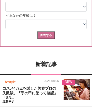
新着記事
2026.08.06
Lifestyle
NEW
コスメ4万点を試した美容プロの
失敗談。「手の甲に塗って確認」
「SN...
遠藤幸子