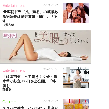
2026.08.05
Entertainment
NHK朝ドラ『風、薫る』の威厳あ
る病院長は筒井道隆（55）。『あ
す...
加賀谷健
2026.08.05
Entertainment
「ほぼ自炊」って驚き！女優・黒
木華が献立365日を全公開、「特
製お...
森美樹
2026.08.05
Gourmet
スタバの強力ライバルに？ 若者が