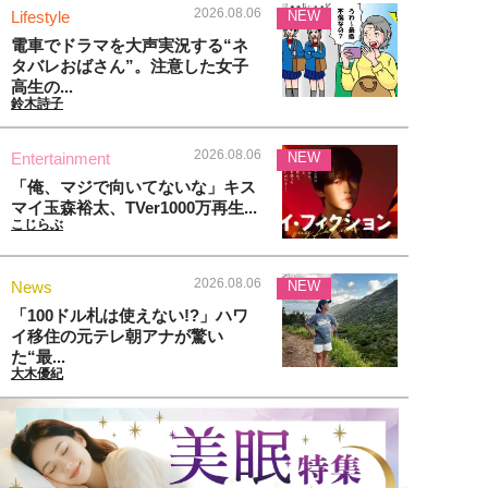
2026.08.06
Lifestyle
NEW
電車でドラマを大声実況する“ネ
タバレおばさん”。注意した女子
高生の...
鈴木詩子
2026.08.06
Entertainment
NEW
「俺、マジで向いてないな」キス
マイ玉森裕太、TVer1000万再生...
こじらぶ
2026.08.06
News
NEW
「100ドル札は使えない!?」ハワ
イ移住の元テレ朝アナが驚い
た“最...
大木優紀