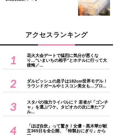
アクセスランキング
花火大会デートで猛烈に気分が悪くな
1
り…“いまいちの相手”とホテルに行って大
後悔／...
2
ダルビッシュの息子は182cm世界モデル！
ラウンドガールやミスコン美女も…プロ...
スタバの強力ライバルに？ 若者が「ゴンチ
3
ャ」を選ぶワケ。タピオカの次に来た“フ
ル...
「ほぼ自炊」って驚き！女優・黒木華が献
4
立365日を全公開、「特製おにぎり」から