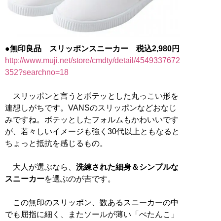
●無印良品 スリッポンスニーカー 税込2,980円
http://www.muji.net/store/cmdty/detail/4549337672
352?searchno=18
スリッポンと言うとボテッとした丸っこい形を
連想しがちです。VANSのスリッポンなどおなじ
みですね。ボテッとしたフォルムもかわいいです
が、若々しいイメージも強く30代以上ともなると
ちょっと抵抗を感じるもの。
大人が選ぶなら、
洗練された細身＆シンプルな
スニーカー
を選ぶのが吉です。
この無印のスリッポン、数あるスニーカーの中
でも屈指に細く、またソールが薄い「ぺたんこ」