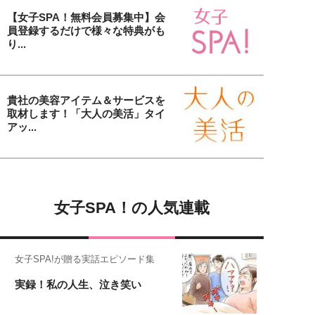
【女子SPA！無料会員募集中】会
員登録するだけで様々な特典がも
り...
貴社の美容アイテム＆サービスを
取材します！「大人の美活」タイ
アッ...
女子SPA！の人気連載
女子SPA!が贈る実話エピソード集
実録！私の人生、泣き笑い