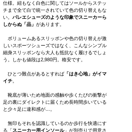
仕様。紐もなく白色に関してはソールからステッ
チまで全て白で統一されていて色の切り替えもな
い。
バレエシューズのような印象でスニーカーら
しからぬ「品」
があります。
ボリュームあるスリッポンや色の切り替えが激
しいスポーツシューズではなく、こんなシンプル
細身スリッポンなら大人も抵抗なく履けるでしょ
う。しかも値段は2,980円。格安です。
ひとつ難点があるとすれば
「はき心地」がイマ
イチ
。
靴底が薄いため地面の感触や歩くたびの衝撃が
足の裏にダイレクトに届くため長時間歩いている
と少々足に違和感が…。
無印もそれを認識しているのか歩行を快適にす
る「
スニーカー用インソール
」が別売りで用意さ