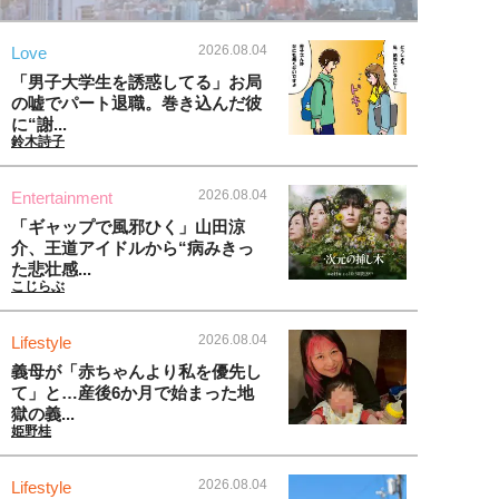
2026.08.04
Love
「男子大学生を誘惑してる」お局
の嘘でパート退職。巻き込んだ彼
に“謝...
鈴木詩子
2026.08.04
Entertainment
「ギャップで風邪ひく」山田涼
介、王道アイドルから“病みきっ
た悲壮感...
こじらぶ
2026.08.04
Lifestyle
義母が「赤ちゃんより私を優先し
て」と…産後6か月で始まった地
獄の義...
姫野桂
2026.08.04
Lifestyle