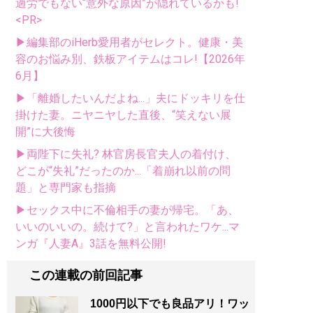
過労でもない“意外な原因”が隠れているかも!
<PR>
▶編集部のiHerb愛用者がセレクト。健康・美
容のお悩み別、鉄板アイテムはコレ!【2026年
6月】
▶「離婚したいんだよね...」夫にドッキリを仕
掛けた妻。ニヤニヤした直後、“笑えない展
開”に大後悔
▶両陛下に失礼? 林官房長官夫人の着付け、
どこが“失礼”だったのか...「着崩れ以前の問
題」と専門家も指摘
▶セックス中に不倫相手の妻が帰宅。「あ、
いいのいいの。続けて?」と言われたワケ...マ
ンガ『人妻A』3話を無料公開!
この連載の前回記事
1000円以下でも良品アリ！ワッ