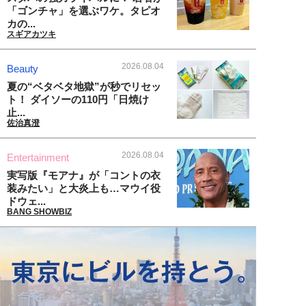
「ゴンチャ」を選ぶワケ。タピオ
カの...
スギアカツキ
2026.08.04
Beauty
夏の“ベタベタ地獄”が秒でリセッ
ト！ ダイソーの110円「日焼け
止...
佐治真澄
2026.08.04
Entertainment
実写版『モアナ』が「コントの衣
装みたい」と大炎上も…マウイ役
ドウェ...
BANG SHOWBIZ