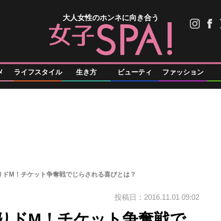
大人女性のホンネに向き合う
メ
ライフスタイル
生き方
ビューティ
ファッション
りドM！チケット争奪戦でじらされる喜びとは？
投稿日：2016.11.01 09:02
りドM！チケット争奪戦で