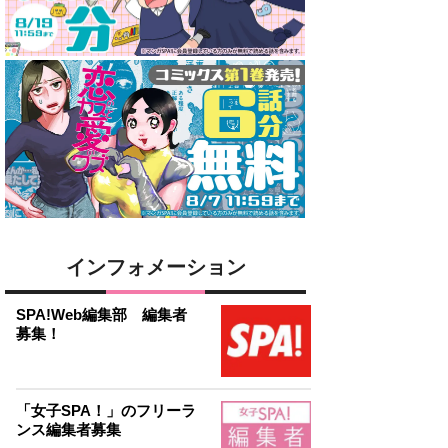
インフォメーション
SPA!Web編集部 編集者
募集！
「女子SPA！」のフリーラ
ンス編集者募集