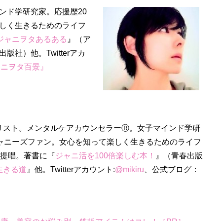
ンド学研究家。応援歴20
しく生きるためのライフ
ジャニヲタあるある
』（ア
版社）他。Twitterアカ
ャニヲタ百景』
リスト。メンタルケアカウンセラーⓇ。女子マインド学研
ジャニーズファン。女心を知って楽しく生きるためのライフ
を提唱。著書に『
ジャニ活を100倍楽しむ本！
』（青春出版
生きる道
』他。Twitterアカウント:
@mikiru
、公式ブログ：