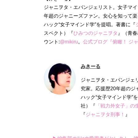
ジャニヲタ・エバンジェリスト。女子マイ
年超のジャニーズファン。女心を知って楽
ハック“女子マインド学”を提唱。著書に『
スペクト）『
ひみつのジャニヲタ
』（青春出
ウント:
@mikiru
。
公式ブログ『俯瞰！ ジ
みきーる
ジャニヲタ・エバンジェ
究家。応援歴20年超の
ハック“女子マインド学”
社）『
「戦力外女子」の
『
ジャニヲタ刑事！
』