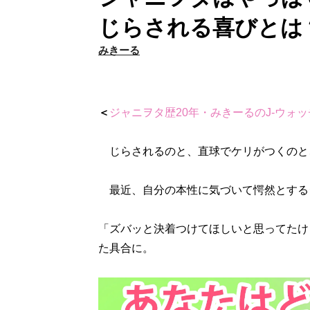
じらされる喜びとは
みきーる
＜
ジャニヲタ歴20年・みきーるのJ-ウォッ
じらされるのと、直球でケリがつくのと
最近、自分の本性に気づいて愕然とする
「ズバッと決着つけてほしいと思ってたけ
た具合に。