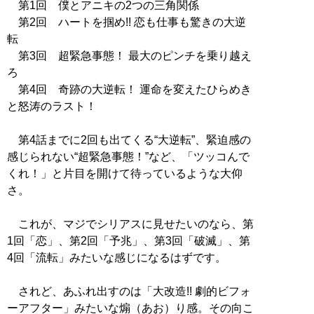
第1回 僕とアニキの2つの三角関係
第2回 ハートを掴め!! 恋も仕事も驚きの大逆
転
第3回 超緊急事態！ 最大のピンチを乗り越え
ろ
第4回 奇跡の大逆転！ 運命を変えたひらめき
と怒涛のラスト！
第4話までに2回も出てくる“大逆転”、緊迫感の
感じられない“超緊急事態！”など、「ツッコんで
くれ！」と片目を開けて待っているような大仰
さ。
これが、マジでシリアスに見せたいのなら、第
1回「恋」、第2回「予兆」、第3回「破滅」、第
4回「流転」みたいな感じになるはずです。
されど、あふれ出すのは「大改造!! 劇的ビフォ
ーアフター」みたいな煽（あお）り感。その向こ