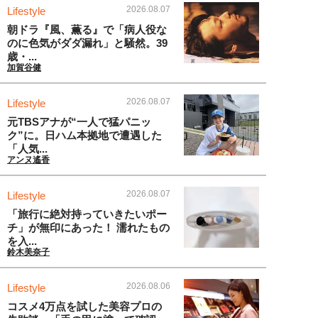
2026.08.07
Lifestyle
朝ドラ『風、薫る』で「病人役な
のに色気がダダ漏れ」と騒然。39
歳・...
加賀谷健
2026.08.07
Lifestyle
元TBSアナが“一人で猛パニッ
ク”に。日ハム本拠地で遭遇した
「人気...
アンヌ遙香
2026.08.07
Lifestyle
「旅行に絶対持っていきたいポー
チ」が無印にあった！ 濡れたもの
を入...
鈴木美奈子
2026.08.06
Lifestyle
コスメ4万点を試した美容プロの