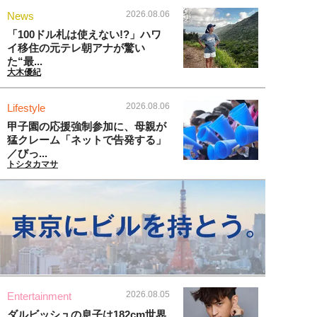
2026.08.06
News
「100ドル札は使えない!?」ハワ
イ移住の元テレ朝アナが驚い
た“最...
大木優紀
2026.08.06
Lifestyle
甲子園の応援強制参加に、母親が
猛クレーム「ネットで告発する」
／びっ...
トシタカマサ
2026.08.05
Entertainment
ダルビッシュの息子は182cm世界