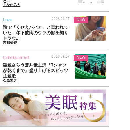
ぎ...
まなたろう
2026.08.07
Love
NEW
陰で「くせえババア」と言われて
いた…年下彼氏のウラの顔を知り
トラウ...
古川諭香
2026.08.07
Entertainment
NEW
話題さらう蒼井優主演『Tシャツ
が乾くまで』盛り上げるスピッツ
主題歌...
石黒隆之