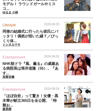
モデル！ ラウンドガールやミス
コ...
ゆるま 小林
2026.08.05
Lifestyle
同僚の結婚式に行ったら彼氏にバ
ッタリ！偶然が招いた縁？／びっ
くり体...
トシタカマサ
2026.08.05
Entertainment
NHK朝ドラ『風、薫る』の威厳あ
る病院長は筒井道隆（55）。『あ
す...
加賀谷健
2026.08.05
Entertainment
「ほぼ自炊」って驚き！女優・黒
木華が献立365日を全公開、「特
製お...
森美樹