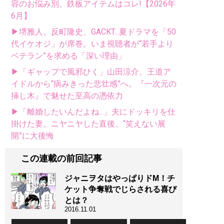
容のお悩み別、鉄板アイテムはコレ!【2026年
6月】
▶堺雅人、反町隆史、GACKT...夏ドラマを「50
代イケオジ」が席巻。いま視聴者が“若手より
ベテラン”を求める「深い理由」
▶「ギャップで風邪ひく」山田涼介、王道ア
イドルから“病みきった悲壮感”へ。『一次元の
挿し木』で魅せた至高の憑依力
▶「離婚したいんだよね...」夫にドッキリを仕
掛けた妻。ニヤニヤした直後、“笑えない展
開”に大後悔
この連載の前回記事
ジャニヲタはやっぱりドM！チ
ケット争奪戦でじらされる喜び
とは？
2016.11.01