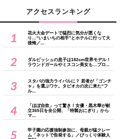
アクセスランキング
花火大会デートで猛烈に気分が悪くな
1
り…“いまいちの相手”とホテルに行って大
後悔／...
2
ダルビッシュの息子は182cm世界モデル！
ラウンドガールやミスコン美女も…プロ...
スタバの強力ライバルに？ 若者が「ゴンチ
3
ャ」を選ぶワケ。タピオカの次に来た“フ
ル...
「ほぼ自炊」って驚き！女優・黒木華が献
4
立365日を全公開、「特製おにぎり」から
マ...
甲子園の応援強制参加に、母親が猛クレー
5
ム「ネットで告発する」／びっくり体験人