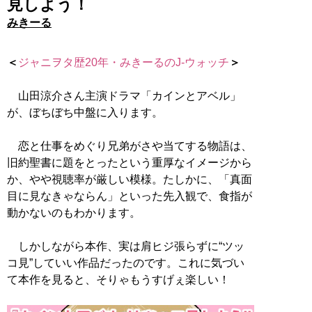
見しよう！
みきーる
＜
ジャニヲタ歴20年・みきーるのJ-ウォッチ
＞
山田涼介さん主演ドラマ「カインとアベル」
が、ぼちぼち中盤に入ります。
恋と仕事をめぐり兄弟がさや当てする物語は、
旧約聖書に題をとったという重厚なイメージから
か、やや視聴率が厳しい模様。たしかに、「真面
目に見なきゃならん」といった先入観で、食指が
動かないのもわかります。
しかしながら本作、実は肩ヒジ張らずに“ツッ
コ見”していい作品だったのです。これに気づい
て本作を見ると、そりゃもうすげぇ楽しい！