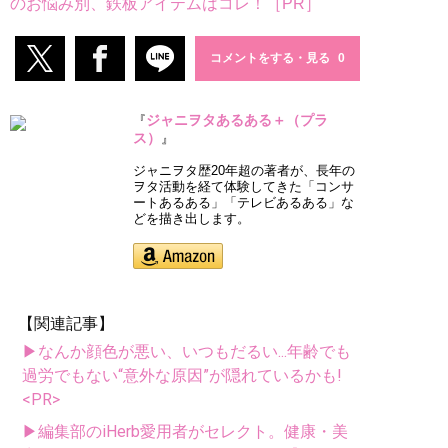
のお悩み別、鉄板アイテムはコレ！［PR］
コメントをする・見る
ジャニヲタあるある＋（プラ
『
ス）
』
ジャニヲタ歴20年超の著者が、長年の
ヲタ活動を経て体験してきた「コンサ
ートあるある」「テレビあるある」な
どを描き出します。
【関連記事】
▶なんか顔色が悪い、いつもだるい...年齢でも
過労でもない“意外な原因”が隠れているかも!
<PR>
▶編集部のiHerb愛用者がセレクト。健康・美