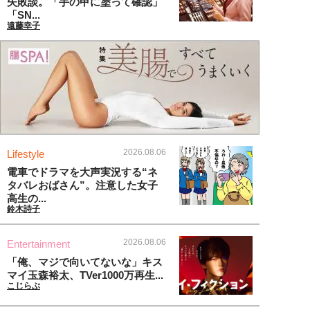
失敗談。「手の甲に塗って確認」
「SN...
遠藤幸子
2026.08.06
Lifestyle
電車でドラマを大声実況する“ネ
タバレおばさん”。注意した女子
高生の...
鈴木詩子
2026.08.06
Entertainment
「俺、マジで向いてないな」キス
マイ玉森裕太、TVer1000万再生...
こじらぶ