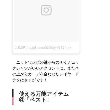
LUMIEさん(@lumie0206)が投稿した写真
–
2016 10月 31 9:
ニットワンピの袖からのぞくチェッ
クシャツがいいアクセントに。またそ
の上からカーデを合わせたレイヤード
テクはさすがです！
使える万能アイテム
④「ベスト」