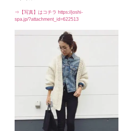
⇒【写真】はコチラ https://joshi-
spa.jp/?attachment_id=622513