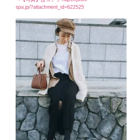
spa.jp/?attachment_id=622525