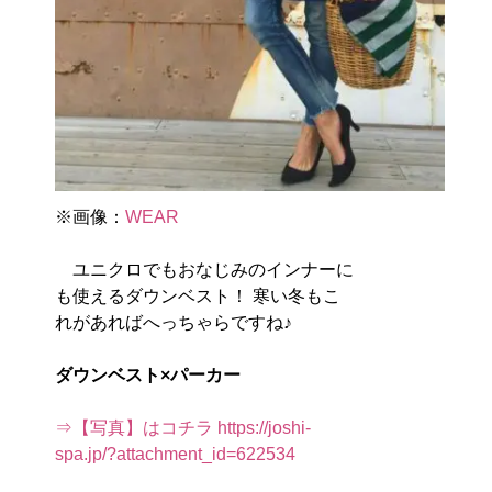
※画像：
WEAR
ユニクロでもおなじみのインナーに
も使えるダウンベスト！ 寒い冬もこ
れがあればへっちゃらですね♪
ダウンベスト×パーカー
⇒【写真】はコチラ https://joshi-
spa.jp/?attachment_id=622534