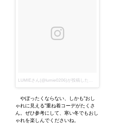
LUMIEさん(@lumie0206)が投稿した写真
–
2016 11月 5 8:0
やぼったくならない、しかも“おし
ゃれに見える”重ね着コーデがたくさ
ん。ぜひ参考にして、寒い冬でもおし
ゃれを楽しんでくださいね。