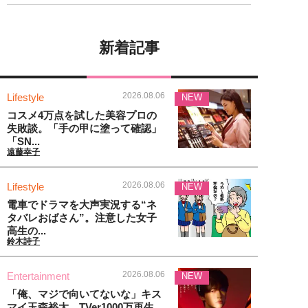
新着記事
2026.08.06
Lifestyle
NEW
コスメ4万点を試した美容プロの
失敗談。「手の甲に塗って確認」
「SN...
遠藤幸子
2026.08.06
Lifestyle
NEW
電車でドラマを大声実況する“ネ
タバレおばさん”。注意した女子
高生の...
鈴木詩子
2026.08.06
Entertainment
NEW
「俺、マジで向いてないな」キス
マイ玉森裕太、TVer1000万再生...