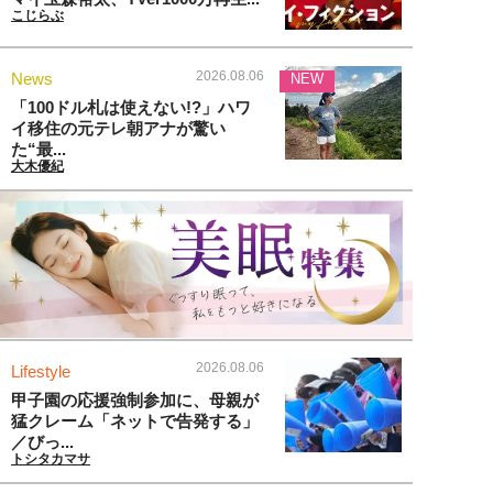
こじらぶ
2026.08.06
News
NEW
「100ドル札は使えない!?」ハワ
イ移住の元テレ朝アナが驚い
た“最...
大木優紀
2026.08.06
Lifestyle
甲子園の応援強制参加に、母親が
猛クレーム「ネットで告発する」
／びっ...
トシタカマサ