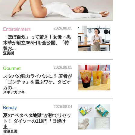
2026.08.05
Entertainment
「ほぼ自炊」って驚き！女優・黒
木華が献立365日を全公開、「特
製お...
森美樹
2026.08.05
Gourmet
スタバの強力ライバルに？ 若者が
「ゴンチャ」を選ぶワケ。タピオ
カの...
スギアカツキ
2026.08.04
Beauty
夏の“ベタベタ地獄”が秒でリセッ
ト！ ダイソーの110円「日焼け
止...
佐治真澄