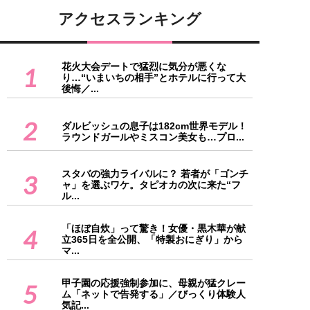
アクセスランキング
花火大会デートで猛烈に気分が悪くな
1
り…“いまいちの相手”とホテルに行って大
後悔／...
2
ダルビッシュの息子は182cm世界モデル！
ラウンドガールやミスコン美女も…プロ...
スタバの強力ライバルに？ 若者が「ゴンチ
3
ャ」を選ぶワケ。タピオカの次に来た“フ
ル...
「ほぼ自炊」って驚き！女優・黒木華が献
4
立365日を全公開、「特製おにぎり」から
マ...
甲子園の応援強制参加に、母親が猛クレー
5
ム「ネットで告発する」／びっくり体験人
気記...