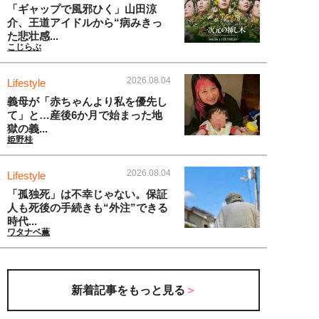
「ギャップで風邪ひく」山田涼
介、王道アイドルから“病みきっ
た悲壮感...
こじらぶ
2026.08.04
Lifestyle
義母が「赤ちゃんより私を優先し
て」と…産後6か月で始まった地
獄の義...
姫野桂
2026.08.04
Lifestyle
「孤独死」は不幸じゃない。保証
人も死後の手続きも“外注”できる
時代...
ワタナベ薫
新着記事をもっと見る