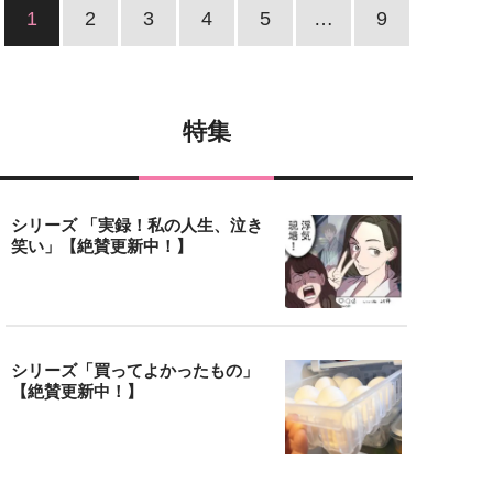
1
2
3
4
5
…
9
特集
シリーズ 「実録！私の人生、泣き
笑い」【絶賛更新中！】
シリーズ「買ってよかったもの」
【絶賛更新中！】