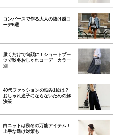
コンバースで作る大人の抜け感コ
ーデ5選
履くだけで旬顔に！ショートブー
ツで秋冬おしゃれコーデ カラー
別
40代ファッションの悩み1位は？
おしゃれ迷子にならないための解
決策
白ニットは秋冬の万能アイテム！
上手な透け対策も