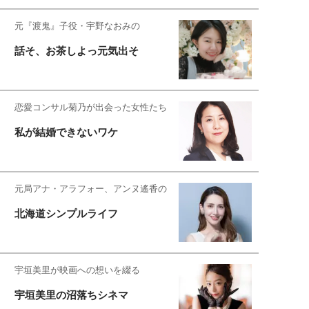
元『渡鬼』子役・宇野なおみの
話そ、お茶しよっ元気出そ
恋愛コンサル菊乃が出会った女性たち
私が結婚できないワケ
元局アナ・アラフォー、アンヌ遙香の
北海道シンプルライフ
宇垣美里が映画への想いを綴る
宇垣美里の沼落ちシネマ