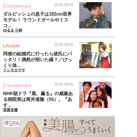
2026.08.05
Entertainment
ダルビッシュの息子は182cm世界
モデル！ ラウンドガールやミス
コ...
ゆるま 小林
2026.08.05
Lifestyle
同僚の結婚式に行ったら彼氏にバ
ッタリ！偶然が招いた縁？／びっ
くり体...
トシタカマサ
2026.08.05
Entertainment
NHK朝ドラ『風、薫る』の威厳あ
る病院長は筒井道隆（55）。『あ
す...
加賀谷健