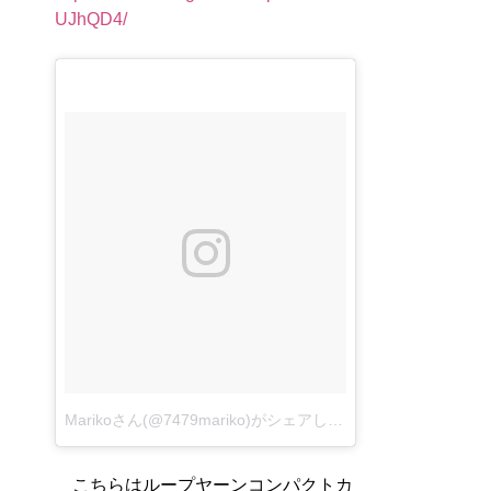
UJhQD4/
Marikoさん(@7479mariko)がシェアした投稿
–
2017 9月 18 
こちらはループヤーンコンパクトカ