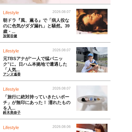
2026.08.07
Lifestyle
朝ドラ『風、薫る』で「病人役な
のに色気がダダ漏れ」と騒然。39
歳・...
加賀谷健
2026.08.07
Lifestyle
元TBSアナが“一人で猛パニッ
ク”に。日ハム本拠地で遭遇した
「人気...
アンヌ遙香
2026.08.07
Lifestyle
「旅行に絶対持っていきたいポー
チ」が無印にあった！ 濡れたもの
を入...
鈴木美奈子
2026.08.06
Lifestyle