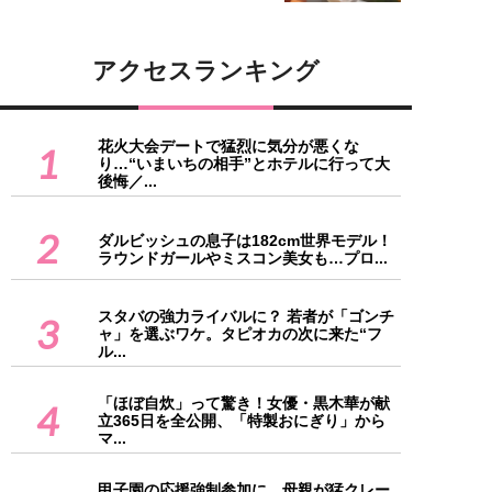
アクセスランキング
花火大会デートで猛烈に気分が悪くな
1
り…“いまいちの相手”とホテルに行って大
後悔／...
2
ダルビッシュの息子は182cm世界モデル！
ラウンドガールやミスコン美女も…プロ...
スタバの強力ライバルに？ 若者が「ゴンチ
3
ャ」を選ぶワケ。タピオカの次に来た“フ
ル...
「ほぼ自炊」って驚き！女優・黒木華が献
4
立365日を全公開、「特製おにぎり」から
マ...
甲子園の応援強制参加に、母親が猛クレー