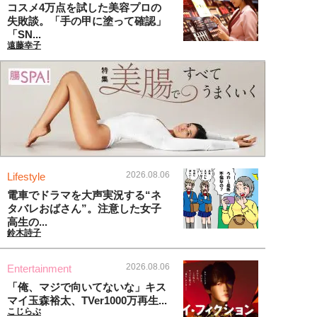
コスメ4万点を試した美容プロの
失敗談。「手の甲に塗って確認」
「SN...
遠藤幸子
2026.08.06
Lifestyle
電車でドラマを大声実況する“ネ
タバレおばさん”。注意した女子
高生の...
鈴木詩子
2026.08.06
Entertainment
「俺、マジで向いてないな」キス
マイ玉森裕太、TVer1000万再生...
こじらぶ