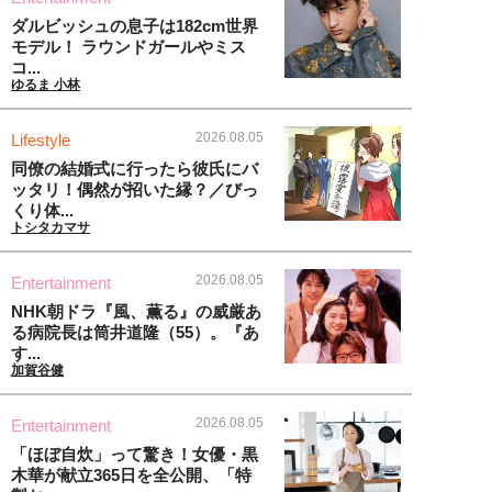
ダルビッシュの息子は182cm世界
モデル！ ラウンドガールやミス
コ...
ゆるま 小林
2026.08.05
Lifestyle
同僚の結婚式に行ったら彼氏にバ
ッタリ！偶然が招いた縁？／びっ
くり体...
トシタカマサ
2026.08.05
Entertainment
NHK朝ドラ『風、薫る』の威厳あ
る病院長は筒井道隆（55）。『あ
す...
加賀谷健
2026.08.05
Entertainment
「ほぼ自炊」って驚き！女優・黒
木華が献立365日を全公開、「特