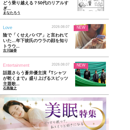
どう乗り越える？50代のリアルす
ぎ...
まなたろう
2026.08.07
Love
NEW
陰で「くせえババア」と言われて
いた…年下彼氏のウラの顔を知り
トラウ...
古川諭香
2026.08.07
Entertainment
NEW
話題さらう蒼井優主演『Tシャツ
が乾くまで』盛り上げるスピッツ
主題歌...
石黒隆之