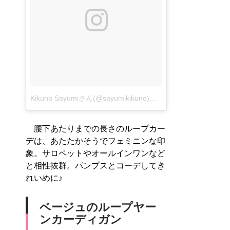
Kikuno Sayumiさん(@sayumikikuno)がシェアした投稿
–
201
腰下あたりまでの長さのループカー
デは、あたたかそうでフェミニンな印
象。サロペットやオールインワンなど
と相性抜群。パンプスとコーデしてき
れいめに♪
ベージュのループヤー
ンカーディガン