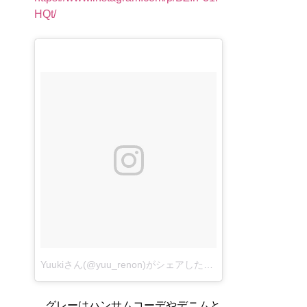
HQt/
Yuukiさん(@yuu_renon)がシェアした投稿
–
2017 9月 17 1:
グレーはハンサムコーデやデニムと