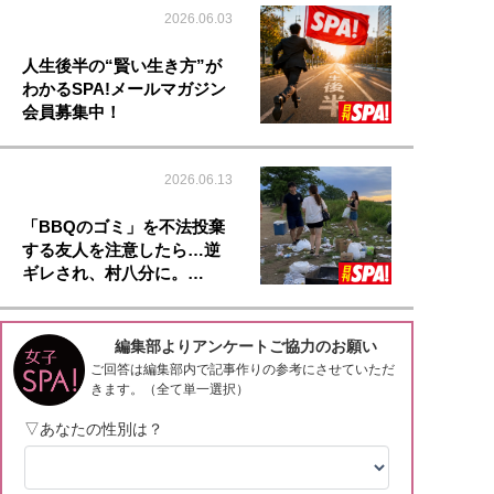
2026.06.03
人生後半の“賢い生き方”が
わかるSPA!メールマガジン
会員募集中！
2026.06.13
「BBQのゴミ」を不法投棄
する友人を注意したら…逆
ギレされ、村八分に。…