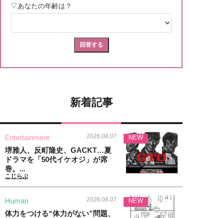
新着記事
2026.08.07
Entertainment
NEW
堺雅人、反町隆史、GACKT…夏
ドラマを「50代イケオジ」が席
巻。...
こじらぶ
2026.08.07
Human
NEW
体力をつける“体力がない”問題、