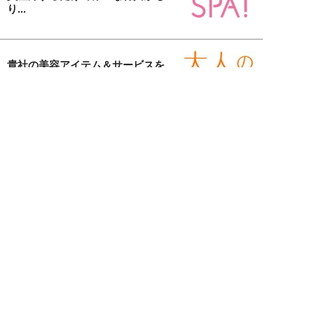
り...
貴社の美容アイテム＆サービスを
取材します！「大人の美活」タイ
アッ...
女子SPA！の人気連載
女子SPA!が贈る実話エピソード集
実録！私の人生、泣き笑い
元局アナ・アラフォー、アンヌ遙香の