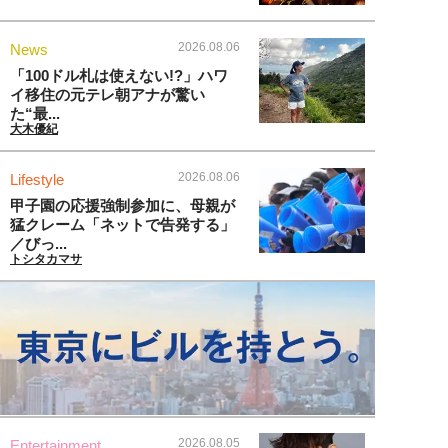
2026.08.06
News
「100ドル札は使えない!?」ハワ
イ移住の元テレ朝アナが驚い
た“最...
大木優紀
2026.08.06
Lifestyle
甲子園の応援強制参加に、母親が
猛クレーム「ネットで告発する」
／びっ...
トシタカマサ
2026.08.05
Entertainment