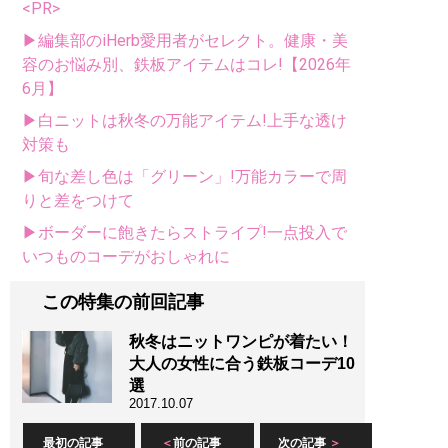
<PR>
▶編集部のiHerb愛用者がセレクト。健康・美
容のお悩み別、鉄板アイテムはコレ!【2026年
6月】
▶白ニットは秋冬の万能アイテム!上手な透け
対策も
▶旬な差し色は「グリーン」!万能カラーで周
りと差をつけて
▶ボーダーに飽きたらストライプ!一点投入で
いつものコーデがおしゃれに
この特集の前回記事
秋冬はニットワンピが着たい！
大人の女性に合う鉄板コーデ10
選
2017.10.07
最初の記事
前の記事
次の記事