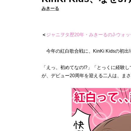
みきーる
＜
ジャニヲタ歴20年・みきーるのJ-ウォッ
今年の紅白歌合戦に、KinKi Kidsの初
「えっ、初めてなの!?」「とっくに経験
が、デビュー20周年を迎える二人は、まさ