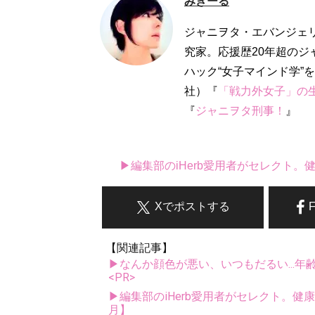
みきーる
ジャニヲタ・エバンジェ
究家。応援歴20年超の
ハック“女子マインド学”
社）『
「戦力外女子」の
『
ジャニヲタ刑事！
』
▶編集部のiHerb愛用者がセレクト
Xでポストする
【関連記事】
▶なんか顔色が悪い、いつもだるい...年
<PR>
▶編集部のiHerb愛用者がセレクト。健
月】