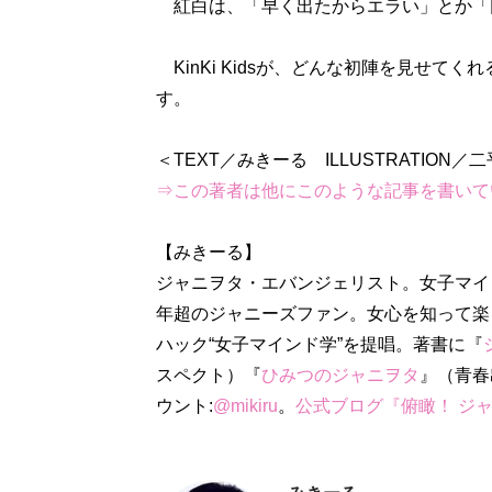
紅白は、「早く出たからエラい」とか「
KinKi Kidsが、どんな初陣を見せて
す。
⇒この著者は他にこのような記事を書いて
ジャニヲタ・エバンジェリスト。女子マイ
年超のジャニーズファン。女心を知って楽
ハック“女子マインド学”を提唱。著書に『
スペクト）『
ひみつのジャニヲタ
』（青春出
ウント:
@mikiru
。
公式ブログ『俯瞰！ ジ