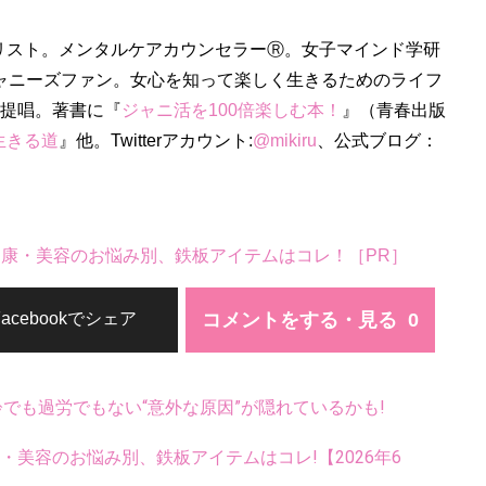
リスト。メンタルケアカウンセラーⓇ。女子マインド学研
ジャニーズファン。女心を知って楽しく生きるためのライフ
を提唱。著書に『
ジャニ活を100倍楽しむ本！
』（青春出版
生きる道
』他。Twitterアカウント:
@mikiru
、公式ブログ：
。健康・美容のお悩み別、鉄板アイテムはコレ！［PR］
コメントをする・見る
Facebookでシェア
齢でも過労でもない“意外な原因”が隠れているかも!
康・美容のお悩み別、鉄板アイテムはコレ!【2026年6