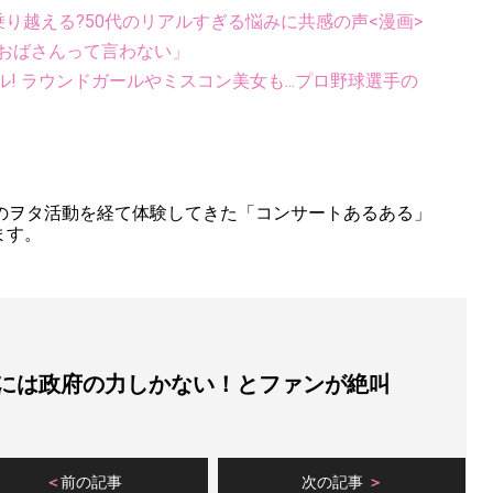
乗り越える?50代のリアルすぎる悩みに共感の声<漫画>
「おばさんって言わない」
ル! ラウンドガールやミスコン美女も...プロ野球選手の
』
年のヲタ活動を経て体験してきた「コンサートあるある」
ます。
プには政府の力しかない！とファンが絶叫
前の記事
次の記事