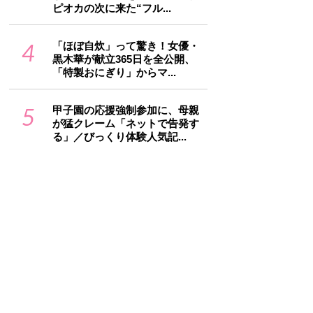
ピオカの次に来た“フル...
4
「ほぼ自炊」って驚き！女優・
黒木華が献立365日を全公開、
「特製おにぎり」からマ...
5
甲子園の応援強制参加に、母親
が猛クレーム「ネットで告発す
る」／びっくり体験人気記...