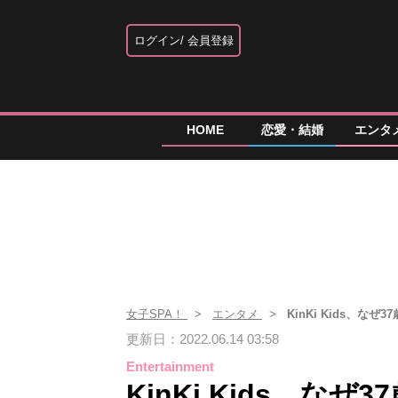
ログイン
会員登録
HOME
恋愛・結婚
エンタ
女子SPA！
エンタメ
KinKi Kids、な
更新日：2022.06.14 03:58
Entertainment
KinKi Kids、な