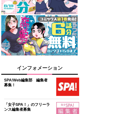
インフォメーション
SPA!Web編集部 編集者
募集！
「女子SPA！」のフリーラ
ンス編集者募集