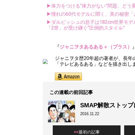
▶体力をつける“体力がない”問題、どう
▶憧れの60代モデルに聞く、美の秘密
▶ダルビッシュの息子は182cm世界モデ
「2世」が受け継ぐ“圧倒的スタイル”
『
ジャニヲタあるある＋（プラス）
ジャニヲタ歴20年超の著者が、長
「テレビあるある」などを描き出し
この連載の前回記事
SMAP解散ストッ
2016.11.22
最初の記事