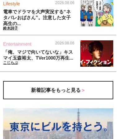
2026.08.06
Lifestyle
電車でドラマを大声実況する“ネ
タバレおばさん”。注意した女子
高生の...
鈴木詩子
2026.08.06
Entertainment
「俺、マジで向いてないな」キス
マイ玉森裕太、TVer1000万再生...
こじらぶ
新着記事をもっと見る