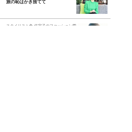
旅の恥はかき捨てて
スタイリスト角 佑宇子のファッション図
解
失敗しない日常オシャレ
元『渡鬼』子役・宇野なおみの
話そ、お茶しよっ元気出そ
宇垣美里が映画への想いを綴る
宇垣美里の沼落ちシネマ
松本穂香が映画愛を語ります