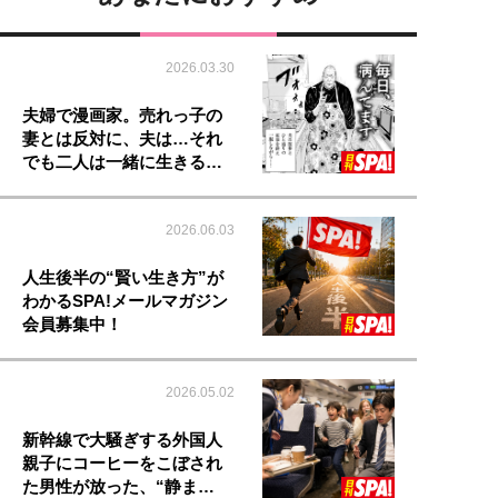
2026.03.30
夫婦で漫画家。売れっ子の
妻とは反対に、夫は…それ
でも二人は一緒に生きる…
2026.06.03
人生後半の“賢い生き方”が
わかるSPA!メールマガジン
会員募集中！
2026.05.02
新幹線で大騒ぎする外国人
親子にコーヒーをこぼされ
た男性が放った、“静ま…