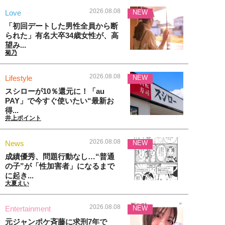
2026.08.08
Love
NEW
「初回デートした男性全員から断
られた」有名大卒34歳女性が、高
望み...
菊乃
2026.08.08
Lifestyle
NEW
スシローが10％還元に！「au
PAY」で今すぐ使いたい“最新お
得...
井上ポイント
2026.08.08
News
NEW
成績優秀、問題行動なし…“普通
の子”が「性加害者」になるまで
に起き...
大夏えい
2026.08.08
Entertainment
NEW
元ジャンポケ斉藤に求刑7年で