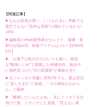
【関連記事】
▶なんか顔色が悪い、いつもだるい...年齢でも
過労でもない“意外な原因”が隠れているかも!
<PR>
▶編集部のiHerb愛用者がセレクト。健康・美
容のお悩み別、鉄板アイテムはコレ!【2026年
6月】
▶「お菓子は私の分だけいつも無い」陰湿
な“職場いじめ”で退職した44歳女性。散歩中
に偶然見つけた“次の居場所”が素敵すぎた
▶元ジャンポケ斉藤に求刑7年でも、妻は翌日
に“楽しすぎた“と投稿。「その神経がわから
ん」と騒然
▶「離婚したいんだよね...」夫にドッキリを仕
掛けた妻。ニヤニヤした直後、“笑えない展