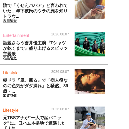
陰で「くせえババア」と言われて
いた…年下彼氏のウラの顔を知り
トラウ...
古川諭香
2026.08.07
Entertainment
話題さらう蒼井優主演『Tシャツ
が乾くまで』盛り上げるスピッツ
主題歌...
石黒隆之
2026.08.07
Lifestyle
朝ドラ『風、薫る』で「病人役な
のに色気がダダ漏れ」と騒然。39
歳・...
加賀谷健
2026.08.07
Lifestyle
元TBSアナが“一人で猛パニッ
ク”に。日ハム本拠地で遭遇した
「人気...