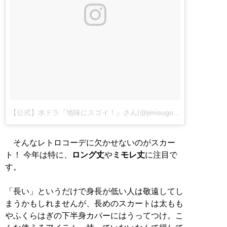
【公式】水ドラ『地味にスゴイ！』さん(@jimisugo)が投稿した写真
そんなレトロコーデに欠かせないのがスカー
ト！ 今年は特に、
ロング丈
や
ミモレ丈
に注目で
す。
「長い」というだけで身長が低い人は敬遠してし
まうかもしれませんが、長めのスカートは太もも
やふくらはぎの下半身カバーにはうってつけ。こ