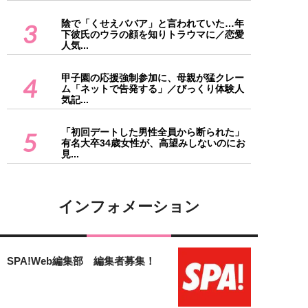
陰で「くせえババア」と言われていた…年
3
下彼氏のウラの顔を知りトラウマに／恋愛
人気...
甲子園の応援強制参加に、母親が猛クレー
4
ム「ネットで告発する」／びっくり体験人
気記...
「初回デートした男性全員から断られた」
5
有名大卒34歳女性が、高望みしないのにお
見...
インフォメーション
SPA!Web編集部 編集者募集！