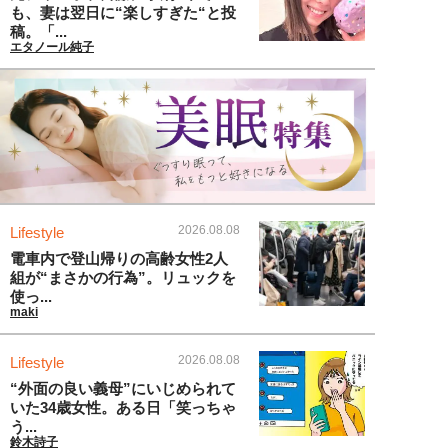
も、妻は翌日に“楽しすぎた“と投
稿。「...
エタノール純子
2026.08.08
Lifestyle
電車内で登山帰りの高齢女性2人
組が“まさかの行為”。リュックを
使っ...
maki
2026.08.08
Lifestyle
“外面の良い義母”にいじめられて
いた34歳女性。ある日「笑っちゃ
う...
鈴木詩子