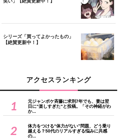
笑い」【絶賛更新中！】
シリーズ「買ってよかったもの」
【絶賛更新中！】
アクセスランキング
元ジャンポケ斉藤に求刑7年でも、妻は翌
1
日に“楽しすぎた“と投稿。「その神経がわ
か...
体力をつける“体力がない”問題、どう乗り
2
越える？50代のリアルすぎる悩みに共感
の...