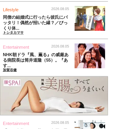
2026.08.05
Lifestyle
同僚の結婚式に行ったら彼氏にバ
ッタリ！偶然が招いた縁？／びっ
くり体...
トシタカマサ
2026.08.05
Entertainment
NHK朝ドラ『風、薫る』の威厳あ
る病院長は筒井道隆（55）。『あ
す...
加賀谷健
2026.08.05
Entertainment