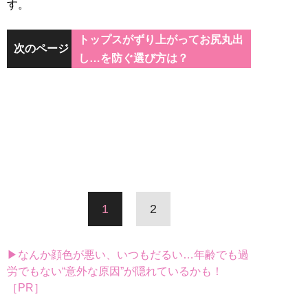
す。
トップスがずり上がってお尻丸出
次のページ
し…を防ぐ選び方は？
1
2
▶なんか顔色が悪い、いつもだるい…年齢でも過
労でもない“意外な原因”が隠れているかも！
［PR］