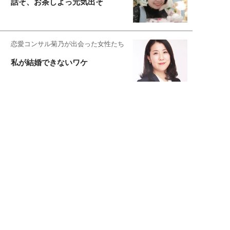
話そ、お茶しよっ元気出そ
恋愛コンサル菊乃が出会った女性たち
私が結婚できないワケ
元局アナ・アラフォー、アンヌ遙香の
北海道シンプルライフ
宇垣美里が映画への想いを綴る
宇垣美里の沼落ちシネマ
松本穂香が映画愛を語ります