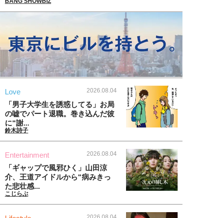
BANG SHOWBIZ
2026.08.04
Love
「男子大学生を誘惑してる」お局
の嘘でパート退職。巻き込んだ彼
に“謝...
鈴木詩子
2026.08.04
Entertainment
「ギャップで風邪ひく」山田涼
介、王道アイドルから“病みきっ
た悲壮感...
こじらぶ
2026.08.04