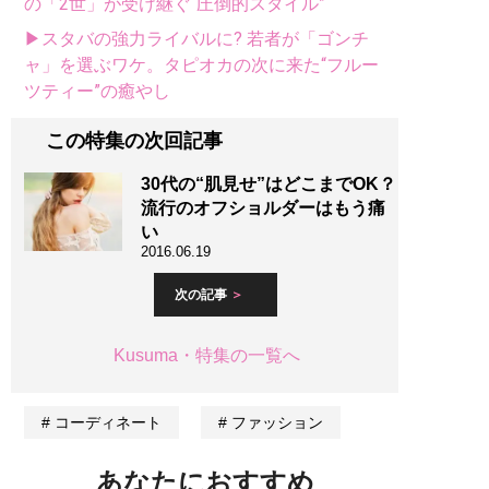
の「2世」が受け継ぐ“圧倒的スタイル”
▶スタバの強力ライバルに? 若者が「ゴンチ
ャ」を選ぶワケ。タピオカの次に来た“フルー
ツティー”の癒やし
この特集の次回記事
30代の“肌見せ”はどこまでOK？
流行のオフショルダーはもう痛
い
2016.06.19
次の記事
Kusuma・特集の一覧へ
コーディネート
ファッション
あなたにおすすめ