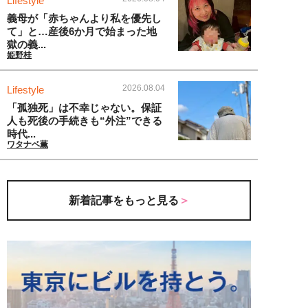
Lifestyle
義母が「赤ちゃんより私を優先し
て」と…産後6か月で始まった地
獄の義...
姫野桂
2026.08.04
Lifestyle
「孤独死」は不幸じゃない。保証
人も死後の手続きも“外注”できる
時代...
ワタナベ薫
新着記事をもっと見る