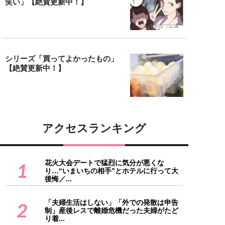
笑い」【絶賛更新中！】
シリーズ「買ってよかったもの」
【絶賛更新中！】
アクセスランキング
花火大会デートで猛烈に気分が悪くな
1
り…“いまいちの相手”とホテルに行って大
後悔／...
「夫婦生活はしない」「外での発散は申告
2
制」産後レスで離婚危機だった夫婦がたど
り着...