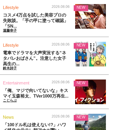
2026.08.06
Lifestyle
NEW
コスメ4万点を試した美容プロの
失敗談。「手の甲に塗って確認」
「SN...
遠藤幸子
2026.08.06
Lifestyle
NEW
電車でドラマを大声実況する“ネ
タバレおばさん”。注意した女子
高生の...
鈴木詩子
2026.08.06
Entertainment
NEW
「俺、マジで向いてないな」キス
マイ玉森裕太、TVer1000万再生...
こじらぶ
2026.08.06
News
NEW
「100ドル札は使えない!?」ハワ