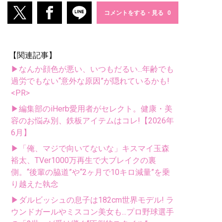
コメントをする・見る
【関連記事】
▶なんか顔色が悪い、いつもだるい...年齢でも
過労でもない“意外な原因”が隠れているかも!
<PR>
▶編集部のiHerb愛用者がセレクト。健康・美
容のお悩み別、鉄板アイテムはコレ!【2026年
6月】
▶「俺、マジで向いてないな」キスマイ玉森
裕太、TVer1000万再生で大ブレイクの裏
側。“後輩の脇道”や“2ヶ月で10キロ減量”を乗
り越えた執念
▶ダルビッシュの息子は182cm世界モデル! ラ
ウンドガールやミスコン美女も...プロ野球選手