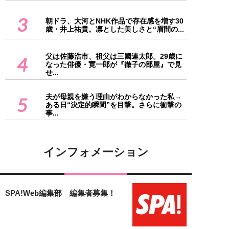
3
朝ドラ、大河とNHK作品で存在感を増す30
歳・井上祐貴。凛とした美しさと“眉間の...
父は佐藤浩市、祖父は三國連太郎。29歳に
4
なった俳優・寛一郎が『徹子の部屋』で見
せ...
夫が母親を嫌う理由がわからなかった私→
5
ある日“決定的瞬間”を目撃。さらに衝撃の
事...
インフォメーション
SPA!Web編集部 編集者募集！