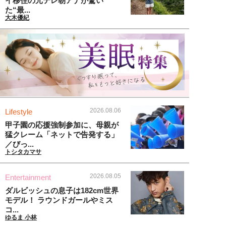
イ移住の元テレ朝アナが驚い
た“最...
大木優紀
2026.08.06
Lifestyle
甲子園の応援強制参加に、母親が
猛クレーム「ネットで告発する」
／びっ...
トシタカマサ
2026.08.05
Entertainment
ダルビッシュの息子は182cm世界
モデル！ ラウンドガールやミス
コ...
ゆるま 小林