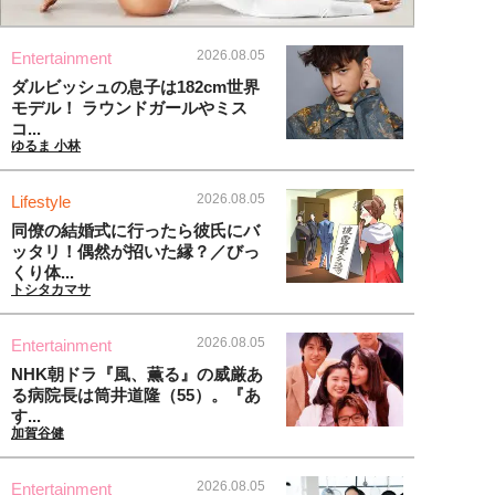
2026.08.05
Entertainment
ダルビッシュの息子は182cm世界
モデル！ ラウンドガールやミス
コ...
ゆるま 小林
2026.08.05
Lifestyle
同僚の結婚式に行ったら彼氏にバ
ッタリ！偶然が招いた縁？／びっ
くり体...
トシタカマサ
2026.08.05
Entertainment
NHK朝ドラ『風、薫る』の威厳あ
る病院長は筒井道隆（55）。『あ
す...
加賀谷健
2026.08.05
Entertainment