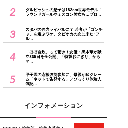
2
ダルビッシュの息子は182cm世界モデル！
ラウンドガールやミスコン美女も…プロ...
スタバの強力ライバルに？ 若者が「ゴンチ
3
ャ」を選ぶワケ。タピオカの次に来た“フ
ル...
「ほぼ自炊」って驚き！女優・黒木華が献
4
立365日を全公開、「特製おにぎり」から
マ...
甲子園の応援強制参加に、母親が猛クレー
5
ム「ネットで告発する」／びっくり体験人
気記...
インフォメーション