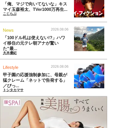
「俺、マジで向いてないな」キス
マイ玉森裕太、TVer1000万再生...
こじらぶ
2026.08.06
News
「100ドル札は使えない!?」ハワ
イ移住の元テレ朝アナが驚い
た“最...
大木優紀
2026.08.06
Lifestyle
甲子園の応援強制参加に、母親が
猛クレーム「ネットで告発する」
／びっ...
トシタカマサ