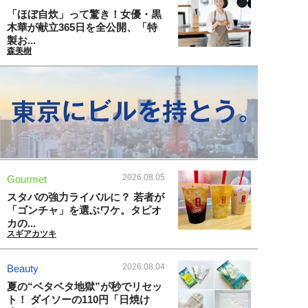
「ほぼ自炊」って驚き！女優・黒
木華が献立365日を全公開、「特
製お...
森美樹
2026.08.05
Gourmet
スタバの強力ライバルに？ 若者が
「ゴンチャ」を選ぶワケ。タピオ
カの...
スギアカツキ
2026.08.04
Beauty
夏の“ベタベタ地獄”が秒でリセッ
ト！ ダイソーの110円「日焼け