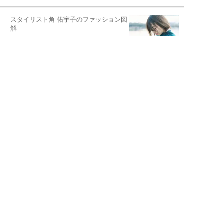
スタイリスト角 佑宇子のファッション図
解
失敗しない日常オシャレ
元『渡鬼』子役・宇野なおみの
話そ、お茶しよっ元気出そ
恋愛コンサル菊乃が出会った女性たち
私が結婚できないワケ
宇垣美里が映画への想いを綴る
宇垣美里の沼落ちシネマ