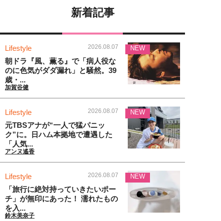
新着記事
2026.08.07
Lifestyle
NEW
朝ドラ『風、薫る』で「病人役な
のに色気がダダ漏れ」と騒然。39
歳・...
加賀谷健
2026.08.07
Lifestyle
NEW
元TBSアナが“一人で猛パニッ
ク”に。日ハム本拠地で遭遇した
「人気...
アンヌ遙香
2026.08.07
Lifestyle
NEW
「旅行に絶対持っていきたいポー
チ」が無印にあった！ 濡れたもの
を入...
鈴木美奈子