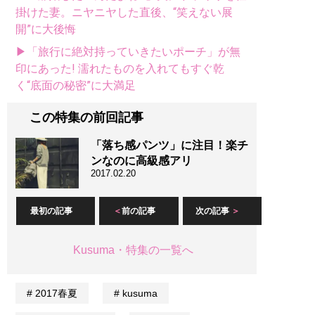
掛けた妻。ニヤニヤした直後、“笑えない展
開”に大後悔
▶「旅行に絶対持っていきたいポーチ」が無
印にあった! 濡れたものを入れてもすぐ乾
く“底面の秘密”に大満足
この特集の前回記事
「落ち感パンツ」に注目！楽チ
ンなのに高級感アリ
2017.02.20
最初の記事
前の記事
次の記事
Kusuma・特集の一覧へ
2017春夏
kusuma