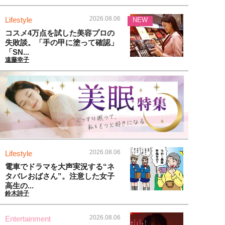
2026.08.06
Lifestyle
NEW
コスメ4万点を試した美容プロの
失敗談。「手の甲に塗って確認」
「SN...
遠藤幸子
2026.08.06
Lifestyle
電車でドラマを大声実況する“ネ
タバレおばさん”。注意した女子
高生の...
鈴木詩子
2026.08.06
Entertainment