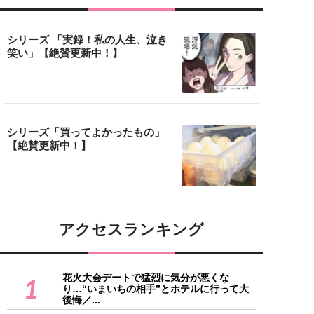
シリーズ 「実録！私の人生、泣き
笑い」【絶賛更新中！】
シリーズ「買ってよかったもの」
【絶賛更新中！】
アクセスランキング
花火大会デートで猛烈に気分が悪くな
1
り…“いまいちの相手”とホテルに行って大
後悔／...