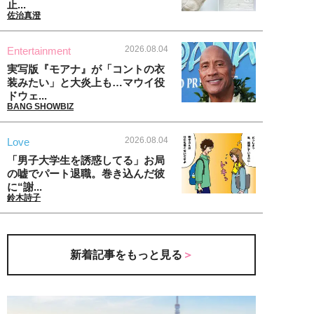
止...
佐治真澄
2026.08.04
Entertainment
実写版『モアナ』が「コントの衣
装みたい」と大炎上も…マウイ役
ドウェ...
BANG SHOWBIZ
2026.08.04
Love
「男子大学生を誘惑してる」お局
の嘘でパート退職。巻き込んだ彼
に“謝...
鈴木詩子
新着記事をもっと見る