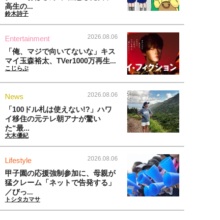
高生の...
鈴木詩子
2026.08.06
Entertainment
「俺、マジで向いてないな」キス
マイ玉森裕太、TVer1000万再生...
こじらぶ
2026.08.06
News
「100ドル札は使えない!?」ハワ
イ移住の元テレ朝アナが驚い
た“最...
大木優紀
2026.08.06
Lifestyle
甲子園の応援強制参加に、母親が
猛クレーム「ネットで告発する」
／びっ...
トシタカマサ