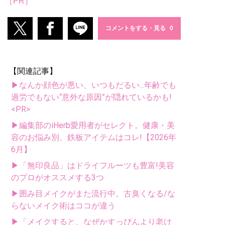
［PR］
コメントをする・見る
【関連記事】
▶なんか顔色が悪い、いつもだるい...年齢でも
過労でもない“意外な原因”が隠れているかも!
<PR>
▶編集部のiHerb愛用者がセレクト。健康・美
容のお悩み別、鉄板アイテムはコレ!【2026年
6月】
▶「無印良品」はドライフルーツも豊富!美容
のプロがオススメする3つ
▶囲み目メイクがまた流行中。古臭くなる/な
らないメイク術はココが違う
▶「メイクすると、なぜかすっぴんより老け