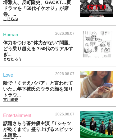
堺雅人、反町隆史、GACKT…夏
ドラマを「50代イケオジ」が席
巻。...
こじらぶ
2026.08.07
Human
体力をつける“体力がない”問題、
どう乗り越える？50代のリアルす
ぎ...
まなたろう
2026.08.07
Love
陰で「くせえババア」と言われて
いた…年下彼氏のウラの顔を知り
トラウ...
古川諭香
2026.08.07
Entertainment
話題さらう蒼井優主演『Tシャツ
が乾くまで』盛り上げるスピッツ
主題歌...