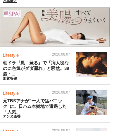
石黒隆之
2026.08.07
Lifestyle
朝ドラ『風、薫る』で「病人役な
のに色気がダダ漏れ」と騒然。39
歳・...
加賀谷健
2026.08.07
Lifestyle
元TBSアナが“一人で猛パニッ
ク”に。日ハム本拠地で遭遇した
「人気...
アンヌ遙香
2026.08.07