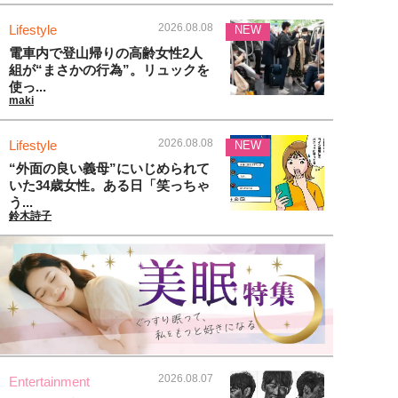
2026.08.08
Lifestyle
NEW
電車内で登山帰りの高齢女性2人
組が“まさかの行為”。リュックを
使っ...
maki
2026.08.08
Lifestyle
NEW
“外面の良い義母”にいじめられて
いた34歳女性。ある日「笑っちゃ
う...
鈴木詩子
2026.08.07
Entertainment