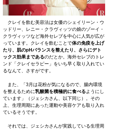
クレイを飲む美容法は女優のシェイリーン・ウ
ッドリー、レニー・クラヴィッツの娘のゾーイ・
クラヴィッツなど海外セレブを中心に人気が広が
っています。クレイを飲むことで
体の免疫を上げ
たり、肌のpHバランスを整えたり、さらにデト
ックス効果まである
のだとか。海外セレブのトレ
ンド「クレイセラピー」をいち早く取り入れてい
るなんて、さすがです。
また、「3月は花粉が気になるので、腸内環境
を整えるために
乳酸菌を積極的に食べる
ようにし
ています」（ジェシカさん、以下同じ）。その
上、生理周期にあった運動や美容ケアも取り入れ
ているそうです。
それでは、ジェシカさんが実践している生理周