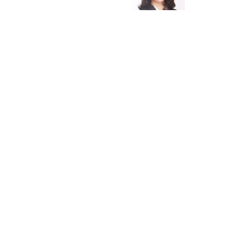
宇垣美里が映画への想いを綴る
宇垣美里の沼落ちシネマ
松本穂香が映画愛を語ります
銀幕ロンリーガール
猫バカライターがおくる
今日のにゃんこタイム
映画コラムニスト・加賀谷健