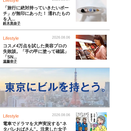
Lifestyle
「旅行に絶対持っていきたいポー
チ」が無印にあった！ 濡れたもの
を入...
鈴木美奈子
2026.08.06
Lifestyle
コスメ4万点を試した美容プロの
失敗談。「手の甲に塗って確認」
「SN...
遠藤幸子
2026.08.06
Lifestyle
電車でドラマを大声実況する“ネ
タバレおばさん”。注意した女子