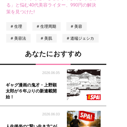
る」と悩む40代美容ライター、990円の解決
策を見つけた!
生理
生理周期
美容
美容法
美肌
道端ジェシカ
あなたにおすすめ
2026.06.05
ギャグ漫画の鬼才・上野顕
太郎が６年ぶりの新連載開
始！
2026.06.03
人生後半の“賢い生き方”が