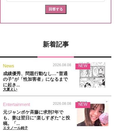
新着記事
2026.08.08
News
NEW
成績優秀、問題行動なし…“普通
の子”が「性加害者」になるまで
に起き...
大夏えい
2026.08.08
Entertainment
NEW
元ジャンポケ斉藤に求刑7年で
も、妻は翌日に“楽しすぎた“と投
稿。「...
エタノール純子