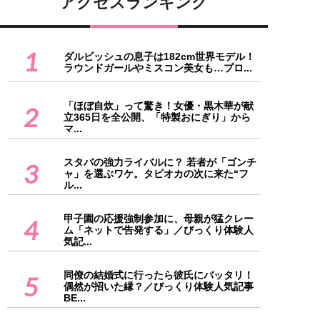
アクセスランキング
1
ダルビッシュの息子は182cm世界モデル！
ラウンドガールやミスコン美女も…プロ...
「ほぼ自炊」って驚き！女優・黒木華が献
2
立365日を全公開、「特製おにぎり」から
マ...
スタバの強力ライバルに？ 若者が「ゴンチ
3
ャ」を選ぶワケ。タピオカの次に来た“フ
ル...
甲子園の応援強制参加に、母親が猛クレー
4
ム「ネットで告発する」／びっくり体験人
気記...
同僚の結婚式に行ったら彼氏にバッタリ！
5
偶然が招いた縁？／びっくり体験人気記事
BE...