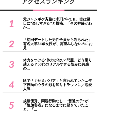
アクセスランキング
元ジャンポケ斉藤に求刑7年でも、妻は翌
1
日に“楽しすぎた“と投稿。「その神経がわ
か...
「初回デートした男性全員から断られた」
2
有名大卒34歳女性が、高望みしないのにお
見...
体力をつける“体力がない”問題、どう乗り
3
越える？50代のリアルすぎる悩みに共感
の...
陰で「くせえババア」と言われていた…年
4
下彼氏のウラの顔を知りトラウマに／恋愛
人気...
成績優秀、問題行動なし…“普通の子”が
5
「性加害者」になるまでに起きていたこ
と。「...