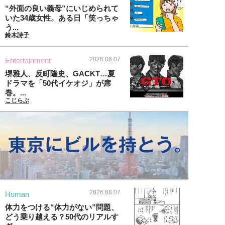
“外面の良い義母”にいじめられて
いた34歳女性。ある日「笑っちゃ
う...
鈴木詩子
2026.08.07
Entertainment
堺雅人、反町隆史、GACKT…夏
ドラマを「50代イケオジ」が席
巻。...
こじらぶ
2026.08.07
Human
体力をつける“体力がない”問題、
どう乗り越える？50代のリアルす