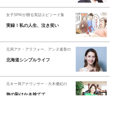
女子SPA!が贈る実話エピソード集
実録！私の人生、泣き笑い
元局アナ・アラフォー、アンヌ遙香の
北海道シンプルライフ
元キー局アナウンサー・大木優紀の
旅の恥はかき捨てて
スタイリスト角 佑宇子のファッション図
解