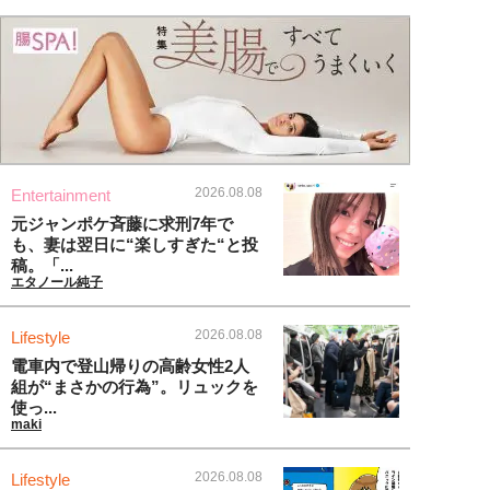
2026.08.08
Entertainment
元ジャンポケ斉藤に求刑7年で
も、妻は翌日に“楽しすぎた“と投
稿。「...
エタノール純子
2026.08.08
Lifestyle
電車内で登山帰りの高齢女性2人
組が“まさかの行為”。リュックを
使っ...
maki
2026.08.08
Lifestyle