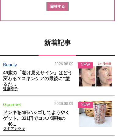
新着記事
2026.08.09
Beauty
NEW
49歳の「老け見えサイン」はどう
変わる？スキンケアの最後に“塗
るだ...
遠藤幸子
2026.08.09
Gourmet
NEW
ドンキを4軒ハシゴしてようやく
ゲット。321円でコスパ最強の
「46...
スギアカツキ