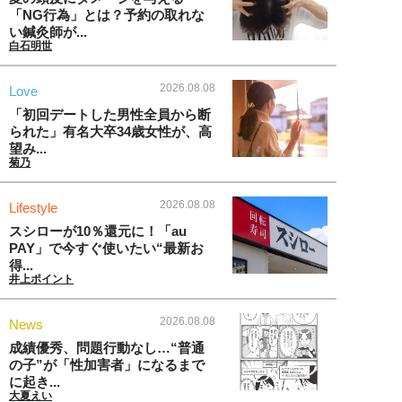
「NG行為」とは？予約の取れな
い鍼灸師が...
白石明世
2026.08.08
Love
「初回デートした男性全員から断
られた」有名大卒34歳女性が、高
望み...
菊乃
2026.08.08
Lifestyle
スシローが10％還元に！「au
PAY」で今すぐ使いたい“最新お
得...
井上ポイント
2026.08.08
News
成績優秀、問題行動なし…“普通
の子”が「性加害者」になるまで
に起き...
大夏えい