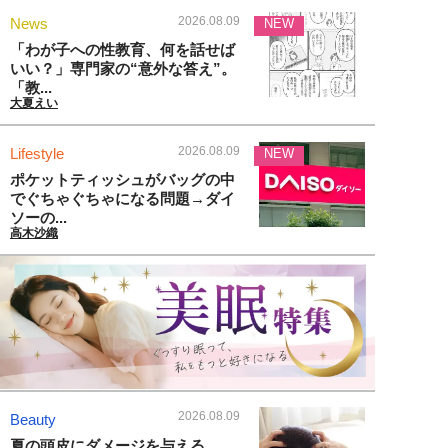
2026.08.09
News
NEW
「わが子への性教育、何を話せば
いい？」専門家の“意外な答え”。
「教...
大夏えい
2026.08.09
Lifestyle
NEW
ポケットティッシュがバッグの中
でぐちゃぐちゃになる問題→ダイ
ソーの...
高木沙織
2026.08.09
Beauty
夏の頭皮にダメージを与える