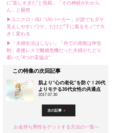
に“楽しすぎた“と投稿。「その神経がわから
ん」と騒然
▶ユニクロ・GU「UVパーカー」が誰でもダサ
見えしやすいワケ。だけど“下に着るモノ”で大
きく変わる
▶「夫婦生活はしない」「外での発散は申告
制」産後レスで離婚危機だった夫婦がたどり
着いた“4つの妥協点”
この特集の次回記事
肌より“心の老化”を防ぐ！20代
よりモテる30代女性の共通点
2017.07.30
次の記事
お金持ち男性をゲットする方法の一覧へ