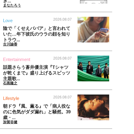
ぎ...
まなたろう
2026.08.07
Love
陰で「くせえババア」と言われて
いた…年下彼氏のウラの顔を知り
トラウ...
古川諭香
2026.08.07
Entertainment
話題さらう蒼井優主演『Tシャツ
が乾くまで』盛り上げるスピッツ
主題歌...
石黒隆之
2026.08.07
Lifestyle
朝ドラ『風、薫る』で「病人役な
のに色気がダダ漏れ」と騒然。39
歳・...
加賀谷健