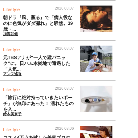
2026.08.07
Lifestyle
朝ドラ『風、薫る』で「病人役な
のに色気がダダ漏れ」と騒然。39
歳・...
加賀谷健
2026.08.07
Lifestyle
元TBSアナが“一人で猛パニッ
ク”に。日ハム本拠地で遭遇した
「人気...
アンヌ遙香
2026.08.07
Lifestyle
「旅行に絶対持っていきたいポー
チ」が無印にあった！ 濡れたもの
を入...
鈴木美奈子
2026.08.06
Lifestyle
コスメ4万点を試した美容プロの