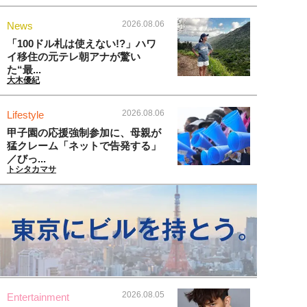
2026.08.06
News
「100ドル札は使えない!?」ハワ
イ移住の元テレ朝アナが驚い
た“最...
大木優紀
2026.08.06
Lifestyle
甲子園の応援強制参加に、母親が
猛クレーム「ネットで告発する」
／びっ...
トシタカマサ
2026.08.05
Entertainment