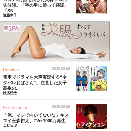
失敗談。「手の甲に塗って確認」
「SN...
遠藤幸子
2026.08.06
Lifestyle
電車でドラマを大声実況する“ネ
タバレおばさん”。注意した女子
高生の...
鈴木詩子
2026.08.06
Entertainment
「俺、マジで向いてないな」キス
マイ玉森裕太、TVer1000万再生...
こじらぶ