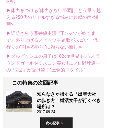
6月】
▶体力をつける“体力がない”問題、どう乗り越
える?50代のリアルすぎる悩みに共感の声<漫
画>
▶話題さらう蒼井優主演『Tシャツが乾くま
で』盛り上げるスピッツ主題歌がスゴい。流
行りの“刺さる歌詞”に頼らない新しさ
▶ダルビッシュの息子は182cm世界モデル! ラ
ウンドガールやミスコン美女も...プロ野球選手
の「2世」が受け継ぐ“圧倒的スタイル”
この特集の次回記事
知らなきゃ損する「出雲大社」
の歩き方 婚活女子が行くべき
場所は？
2017.09.24
次の記事