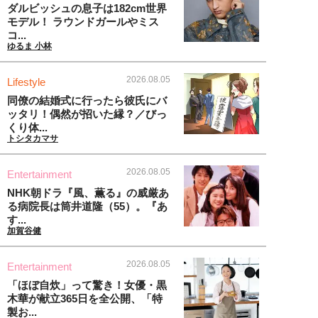
ダルビッシュの息子は182cm世界
モデル！ ラウンドガールやミス
コ...
ゆるま 小林
2026.08.05
Lifestyle
同僚の結婚式に行ったら彼氏にバ
ッタリ！偶然が招いた縁？／びっ
くり体...
トシタカマサ
2026.08.05
Entertainment
NHK朝ドラ『風、薫る』の威厳あ
る病院長は筒井道隆（55）。『あ
す...
加賀谷健
2026.08.05
Entertainment
「ほぼ自炊」って驚き！女優・黒
木華が献立365日を全公開、「特
製お...