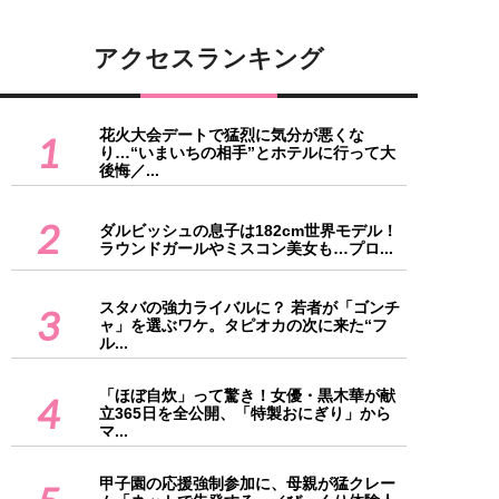
アクセスランキング
花火大会デートで猛烈に気分が悪くな
1
り…“いまいちの相手”とホテルに行って大
後悔／...
2
ダルビッシュの息子は182cm世界モデル！
ラウンドガールやミスコン美女も…プロ...
スタバの強力ライバルに？ 若者が「ゴンチ
3
ャ」を選ぶワケ。タピオカの次に来た“フ
ル...
「ほぼ自炊」って驚き！女優・黒木華が献
4
立365日を全公開、「特製おにぎり」から
マ...
甲子園の応援強制参加に、母親が猛クレー