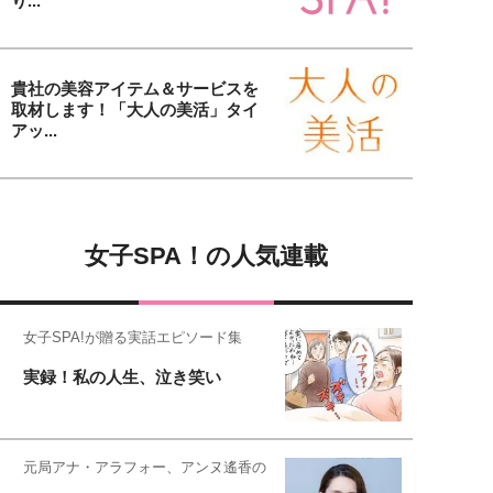
り...
貴社の美容アイテム＆サービスを
取材します！「大人の美活」タイ
アッ...
女子SPA！の人気連載
女子SPA!が贈る実話エピソード集
実録！私の人生、泣き笑い
元局アナ・アラフォー、アンヌ遙香の