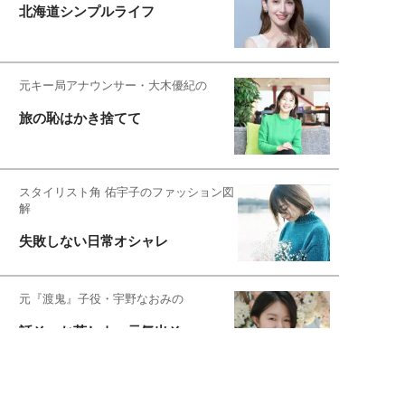
北海道シンプルライフ
元キー局アナウンサー・大木優紀の
旅の恥はかき捨てて
スタイリスト角 佑宇子のファッション図
解
失敗しない日常オシャレ
元『渡鬼』子役・宇野なおみの
話そ、お茶しよっ元気出そ