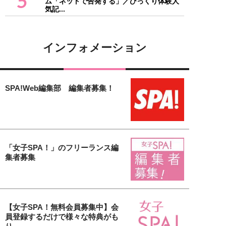
5
ム「ネットで告発する」／びっくり体験人
気記...
インフォメーション
SPA!Web編集部 編集者募集！
「女子SPA！」のフリーランス編
集者募集
【女子SPA！無料会員募集中】会
員登録するだけで様々な特典がも