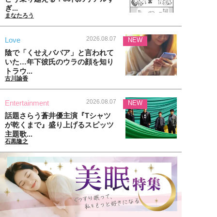
ぎ...
まなたろう
2026.08.07
Love
NEW
陰で「くせえババア」と言われて
いた…年下彼氏のウラの顔を知り
トラウ...
古川諭香
2026.08.07
Entertainment
NEW
話題さらう蒼井優主演『Tシャツ
が乾くまで』盛り上げるスピッツ
主題歌...
石黒隆之