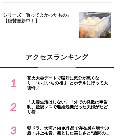
シリーズ「買ってよかったもの」
【絶賛更新中！】
アクセスランキング
花火大会デートで猛烈に気分が悪くな
1
り…“いまいちの相手”とホテルに行って大
後悔／...
「夫婦生活はしない」「外での発散は申告
2
制」産後レスで離婚危機だった夫婦がたど
り着...
3
朝ドラ、大河とNHK作品で存在感を増す30
歳・井上祐貴。凛とした美しさと“眉間の...