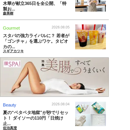
木華が献立365日を全公開、「特
製お...
森美樹
2026.08.05
Gourmet
スタバの強力ライバルに？ 若者が
「ゴンチャ」を選ぶワケ。タピオ
カの...
スギアカツキ
2026.08.04
Beauty
夏の“ベタベタ地獄”が秒でリセッ
ト！ ダイソーの110円「日焼け
止...
佐治真澄