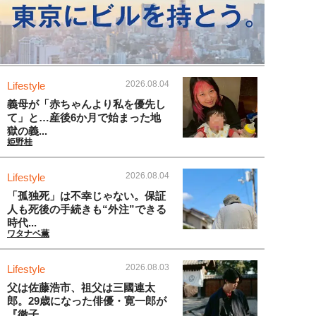
2026.08.04
Lifestyle
義母が「赤ちゃんより私を優先し
て」と…産後6か月で始まった地
獄の義...
姫野桂
2026.08.04
Lifestyle
「孤独死」は不幸じゃない。保証
人も死後の手続きも“外注”できる
時代...
ワタナベ薫
2026.08.03
Lifestyle
父は佐藤浩市、祖父は三國連太
郎。29歳になった俳優・寛一郎が
『徹子...