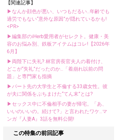
【関連記事】
▶なんか顔色が悪い、いつもだるい...年齢でも
過労でもない“意外な原因”が隠れているかも!
<PR>
▶編集部のiHerb愛用者がセレクト。健康・美
容のお悩み別、鉄板アイテムはコレ!【2026年
6月】
▶両陛下に失礼? 林官房長官夫人の着付け、
どこが“失礼”だったのか...「着崩れ以前の問
題」と専門家も指摘
▶パート先の大学生と不倫する33歳女性。彼
が夫に関係をぶちまけた“てん末”とは?
▶セックス中に不倫相手の妻が帰宅。「あ、
いいのいいの。続けて?」と言われたワケ...マ
ンガ『人妻A』3話を無料公開!
この特集の前回記事