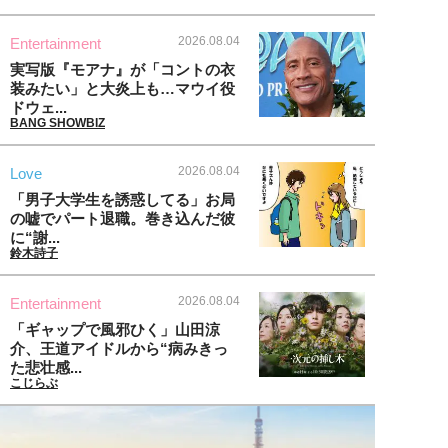
2026.08.04
Entertainment
実写版『モアナ』が「コントの衣
装みたい」と大炎上も…マウイ役
ドウェ...
BANG SHOWBIZ
2026.08.04
Love
「男子大学生を誘惑してる」お局
の嘘でパート退職。巻き込んだ彼
に“謝...
鈴木詩子
2026.08.04
Entertainment
「ギャップで風邪ひく」山田涼
介、王道アイドルから“病みきっ
た悲壮感...
こじらぶ