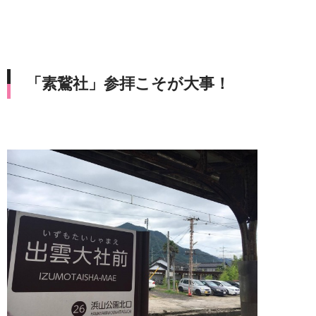
「素鵞社」参拝こそが大事！