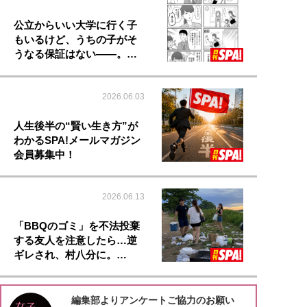
公立からいい大学に行く子
もいるけど、うちの子がそ
うなる保証はない――。…
2026.06.03
人生後半の“賢い生き方”が
わかるSPA!メールマガジン
会員募集中！
2026.06.13
「BBQのゴミ」を不法投棄
する友人を注意したら…逆
ギレされ、村八分に。…