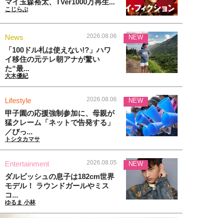
マイ玉森裕太、TVer1000万再生...
こじらぶ
2026.08.06
News
NEW
「100ドル札は使えない!?」ハワ
イ移住の元テレ朝アナが驚い
た“最...
大木優紀
2026.08.06
Lifestyle
NEW
甲子園の応援強制参加に、母親が
猛クレーム「ネットで告発する」
／びっ...
トシタカマサ
2026.08.05
Entertainment
NEW
ダルビッシュの息子は182cm世界
モデル！ ラウンドガールやミス
コ...
ゆるま 小林