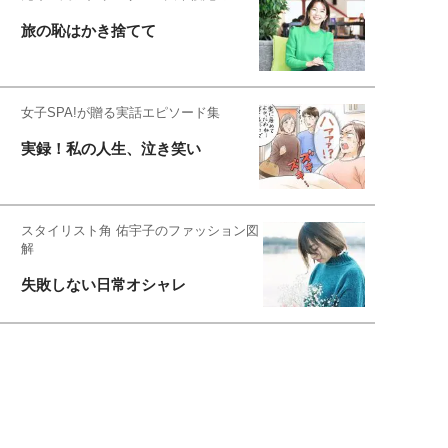
旅の恥はかき捨てて
女子SPA!が贈る実話エピソード集
実録！私の人生、泣き笑い
スタイリスト角 佑宇子のファッション図
解
失敗しない日常オシャレ
元『渡鬼』子役・宇野なおみの
話そ、お茶しよっ元気出そ