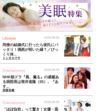
2026.08.05
Lifestyle
同僚の結婚式に行ったら彼氏にバ
ッタリ！偶然が招いた縁？／びっ
くり体...
トシタカマサ
2026.08.05
Entertainment
NHK朝ドラ『風、薫る』の威厳あ
る病院長は筒井道隆（55）。『あ
す...
加賀谷健
2026.08.05
Entertainment
「ほぼ自炊」って驚き！女優・黒