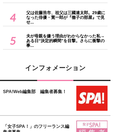
父は佐藤浩市、祖父は三國連太郎。29歳に
4
なった俳優・寛一郎が『徹子の部屋』で見
せ...
夫が母親を嫌う理由がわからなかった私→
5
ある日“決定的瞬間”を目撃。さらに衝撃の
事...
インフォメーション
SPA!Web編集部 編集者募集！
「女子SPA！」のフリーランス編
集者募集